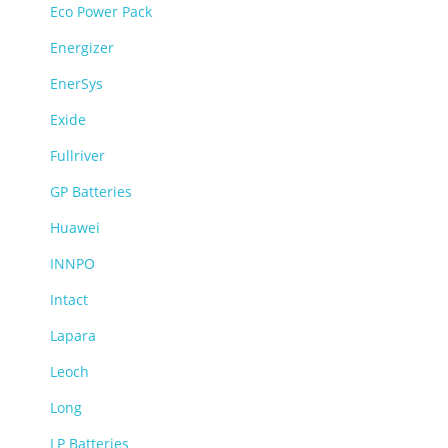
Eco Power Pack
Energizer
EnerSys
Exide
Fullriver
GP Batteries
Huawei
INNPO
Intact
Lapara
Leoch
Long
LP Batteries