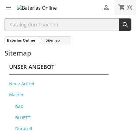
shopping_cart


(0)

Baterías Online
Sitemap
Sitemap
UNSER ANGEBOT
Neue Artikel
Marken
BAK
BLUETTI
Duracell