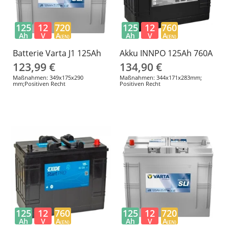
125
12
720
125
12
760
Ah
V
A
Ah
V
A
(EN)
(EN)
Batterie Varta J1 125Ah
Akku INNPO 125Ah 760A
123,99 €
134,90 €
Maßnahmen: 349x175x290
Maßnahmen: 344x171x283mm;
mm;Positiven Recht
Positiven Recht
125
12
760
125
12
720
Ah
V
A
Ah
V
A
(EN)
(EN)