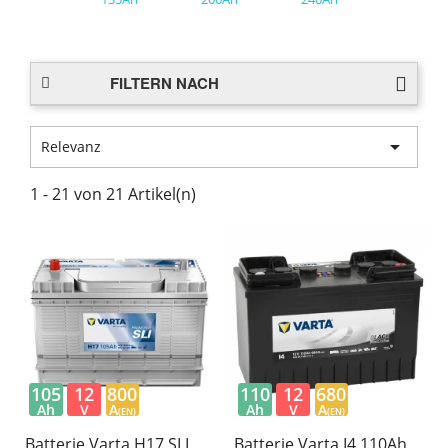
FILTERN NACH

Relevanz
1 - 21 von 21 Artikel(n)
105
12
800
110
12
680
Ah
V
A
Ah
V
A
(EN)
(EN)
Batterie Varta H17 SLI
Batterie Varta I4 110Ah