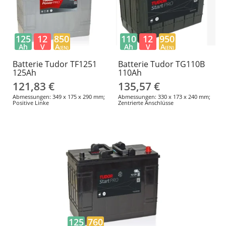
125
12
850
110
12
950
Ah
V
A
Ah
V
A
(EN)
(EN)
Batterie Tudor TF1251
Batterie Tudor TG110B
125Ah
110Ah
121,83 €
135,57 €
Abmessungen: 349 x 175 x 290 mm;
Abmessungen: 330 x 173 x 240 mm;
Positive Linke
Zentrierte Anschlüsse
125
760