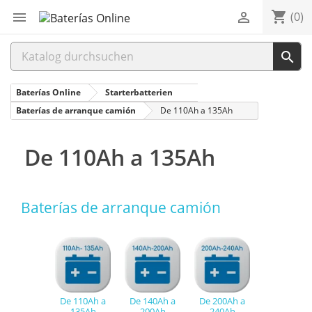
shopping_cart


(0)

Baterías Online
Starterbatterien
Baterías de arranque camión
De 110Ah a 135Ah
De 110Ah a 135Ah
Baterías de arranque camión
De 110Ah a
De 140Ah a
De 200Ah a
135Ah
200Ah
240Ah