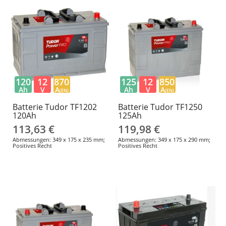
120
12
870
125
12
850
Ah
V
A
Ah
V
A
(EN)
(EN)
Batterie Tudor TF1202
Batterie Tudor TF1250
120Ah
125Ah
113,63 €
119,98 €
Abmessungen: 349 x 175 x 235 mm;
Abmessungen: 349 x 175 x 290 mm;
Positives Recht
Positives Recht