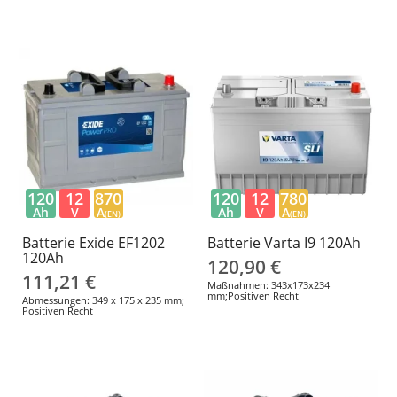
120
12
870
120
12
780
Ah
V
A
Ah
V
A
(EN)
(EN)
Batterie Exide EF1202
Batterie Varta I9 120Ah
120Ah
120,90 €
111,21 €
Maßnahmen: 343x173x234
mm;Positiven Recht
Abmessungen: 349 x 175 x 235 mm;
Positiven Recht