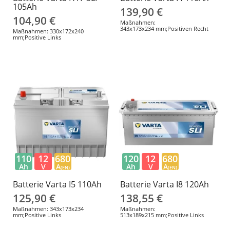
105Ah
139,90 €
104,90 €
Maßnahmen:
343x173x234 mm;Positiven Recht
Maßnahmen: 330x172x240
mm;Positive Links
110
12
680
120
12
680
Ah
V
A
Ah
V
A
(EN)
(EN)
Batterie Varta I5 110Ah
Batterie Varta I8 120Ah
125,90 €
138,55 €
Maßnahmen: 343x173x234
Maßnahmen:
mm;Positive Links
513x189x215 mm;Positive Links