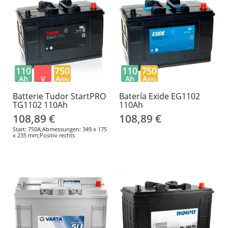
110
750
110
750
Ah
V
A
Ah
A
(EN)
(EN)
Batterie Tudor StartPRO
Batería Exide EG1102
TG1102 110Ah
110Ah
108,89 €
108,89 €
Start: 750A;Abmessungen: 349 x 175
x 235 mm;Positiv rechts