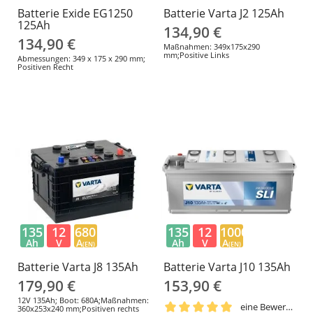
Batterie Exide EG1250
Batterie Varta J2 125Ah
125Ah
134,90 €
134,90 €
Maßnahmen: 349x175x290
mm;Positive Links
Abmessungen: 349 x 175 x 290 mm;
Positiven Recht
135
12
680
135
12
1000
Ah
V
A
Ah
V
A
(EN)
(EN)
Batterie Varta J8 135Ah
Batterie Varta J10 135Ah
179,90 €
153,90 €
12V 135Ah; Boot: 680A;Maßnahmen:
eine Bewertung
360x253x240 mm;Positiven rechts