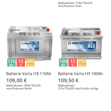
Maßnahmen: 514x175x210
mm;Positive Links
110
12
680
100
12
720
Ah
V
A
Ah
V
A
(EN)
(EN)
Batterie Varta I18 110Ah
Batterie Varta H9 100Ah
109,00 €
109,50 €
Maßnahmen: 343x173x234
Maßnahmen:
mm;Positiven Recht
313x175x205 mm;Positiv richtig