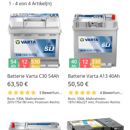
1 - 4 von 4 Artikel(n)
54
12
530
40
12
330
Ah
V
A
Ah
V
A
(EN)
(EN)
Batterie Varta C30 54Ah
Batterie Varta A13 40Ah
63,50 €
50,50 €
3 Bewertungen
4 Bewertungen
Boot: 530A; Maßnahmen:
Boot: 330A; Maßnahmen:
207x175x190 mm; Positiven Rechts
187x140x227 mm; Positiven Rechts