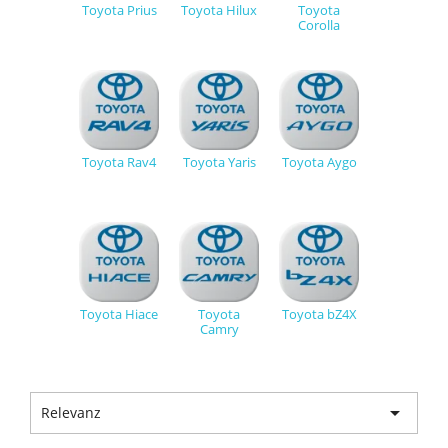
Toyota Prius
Toyota Hilux
Toyota
Corolla
Toyota Rav4
Toyota Yaris
Toyota Aygo
Toyota Hiace
Toyota
Toyota bZ4X
Camry

Relevanz