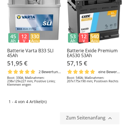
45
12
330
53
12
540
Ah
V
A
Ah
V
A
(EN)
(EN)
Batterie Varta B33 SLI
Batterie Exide Premium
45Ah
EA530 53Ah
51,95 €
57,15 €
2 Bewertungen
eine Bewertung
Boot: 330A; Maßnahmen:
Boot: 540A; Maßnahmen:
238x129x227 mm; Positive Links;
207x175x190 mm; Positiven Rechts
Klemmen engen
1 - 4 von 4 Artikel(n)
Zum Seitenanfang
