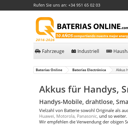
Rufen Sie uns an:
+34 951 65 02 03
Fahrzeuge
Industriell
Hausha
Baterías Online
Baterías Electrónica
Akkus 
Akkus für Handys, 
Handys-Mobile, drahtlose, Smar
Vielzahl von Batterie sowohl Originale als 
Huawei, Motorola, Panasonic,
und so weiter.
Wir empfehlen die Verwendung der obigen Suc