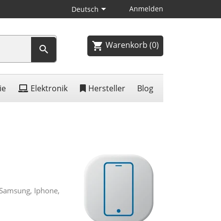

Anmelden
Deutsch
Warenkorb
(0)
shopping_cart

ie
Elektronik
Hersteller
Blog
Samsung, Iphone,