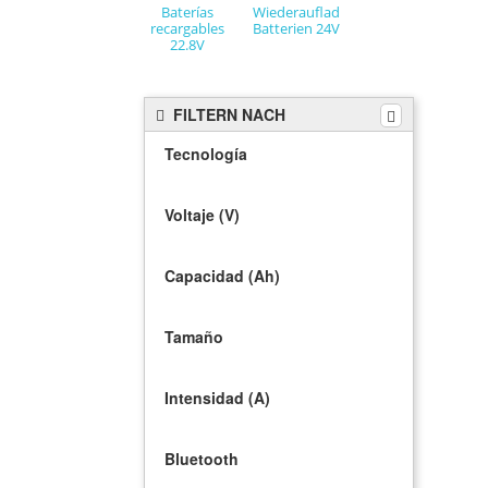
Baterías
Wiederaufladbare
recargables
Batterien 24V
22.8V
FILTERN NACH
Tecnología
Voltaje (V)
Capacidad (Ah)
Tamaño
Intensidad (A)
Bluetooth