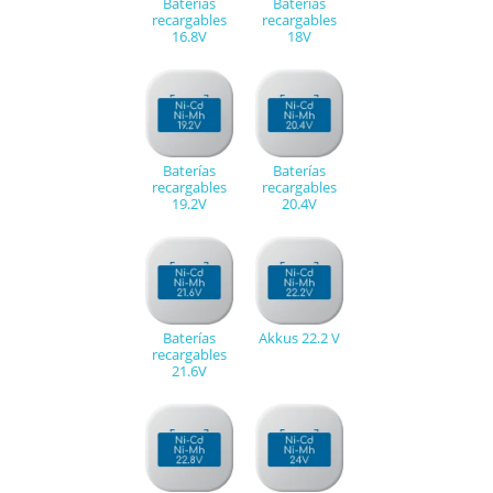
Baterías
Baterías
recargables
recargables
16.8V
18V
Baterías
Baterías
recargables
recargables
19.2V
20.4V
Baterías
Akkus 22.2 V
recargables
21.6V