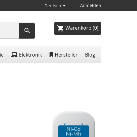

Anmelden
Deutsch
Warenkorb
(0)
shopping_cart

ie
Elektronik
Hersteller
Blog