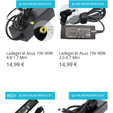
NUR ONLINE ERHÄLTLICH
NUR ONLINE ERHÄLTLICH
Ladegerät Asus 19V 40W
Ladegerät Asus 19V 40W
4.8-1.7 Mm
2.5-0.7 Mm
14,99 €
14,99 €
NICHT AUF LAGER
NUR ONLINE ERHÄLTLICH
NUR ONLINE ERHÄLTLICH