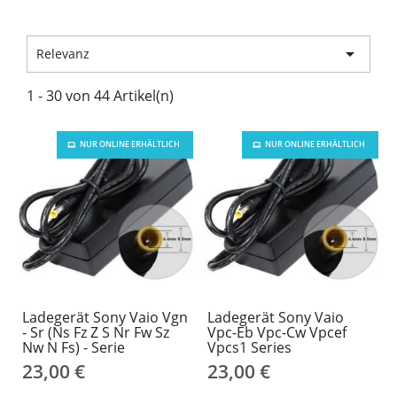

Relevanz
1 - 30 von 44 Artikel(n)
NUR ONLINE ERHÄLTLICH
NUR ONLINE ERHÄLTLICH
Ladegerät Sony Vaio Vgn
Ladegerät Sony Vaio
- Sr (Ns Fz Z S Nr Fw Sz
Vpc-Eb Vpc-Cw Vpcef
Nw N Fs) - Serie
Vpcs1 Series
23,00 €
23,00 €