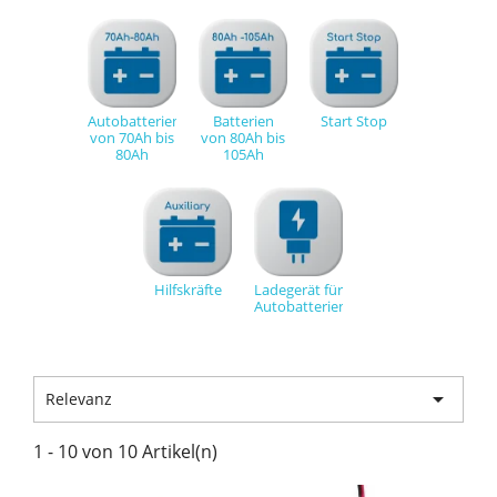
Autobatterien
Batterien
Start Stop
von 70Ah bis
von 80Ah bis
80Ah
105Ah
Hilfskräfte
Ladegerät für
Autobatterien

Relevanz
1 - 10 von 10 Artikel(n)