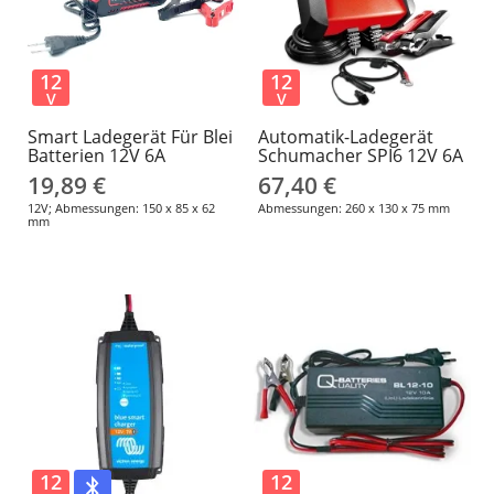
12
12
V
V
Smart Ladegerät Für Blei
Automatik-Ladegerät
Batterien 12V 6A
Schumacher SPI6 12V 6A
19,89 €
67,40 €
12V; Abmessungen: 150 x 85 x 62
Abmessungen: 260 x 130 x 75 mm
mm
12
12