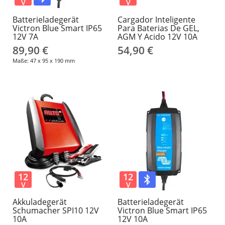
V
V
Batterieladegerät
Cargador Inteligente
Victron Blue Smart IP65
Para Baterias De GEL,
12V 7A
AGM Y Acido 12V 10A
89,90 €
54,90 €
Maße: 47 x 95 x 190 mm
12
12
V
V
Akkuladegerät
Batterieladegerät
Schumacher SPI10 12V
Victron Blue Smart IP65
10A
12V 10A