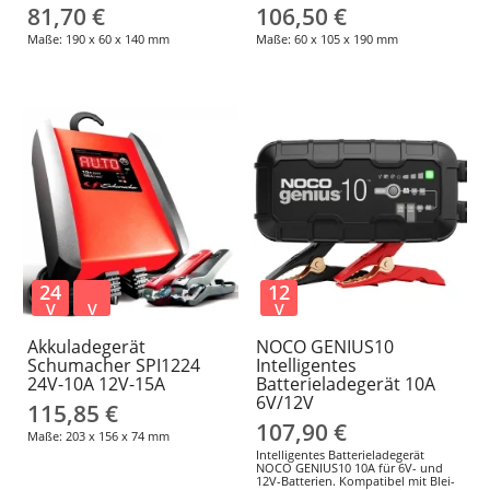
81,70 €
106,50 €
Maße: 190 x 60 x 140 mm
Maße: 60 x 105 x 190 mm
24
12
V
V
V
Akkuladegerät
NOCO GENIUS10
Schumacher SPI1224
Intelligentes
24V-10A 12V-15A
Batterieladegerät 10A
6V/12V
115,85 €
107,90 €
Maße: 203 x 156 x 74 mm
Intelligentes Batterieladegerät
NOCO GENIUS10 10A für 6V- und
12V-Batterien. Kompatibel mit Blei-