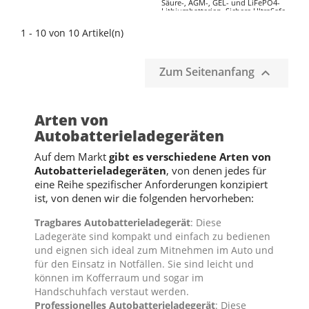
Säure-, AGM-, GEL- und LiFePO4-
Lithiumbatterien. Sichere UltraSafe-
Ladetechnologie mit Wartungs- und
Reparaturmodus.
1 - 10 von 10 Artikel(n)
Zum Seitenanfang

Arten von
Autobatterieladegeräten
Auf dem Markt
gibt es verschiedene Arten von
Autobatterieladegeräten
, von denen jedes für
eine Reihe spezifischer Anforderungen konzipiert
ist, von denen wir die folgenden hervorheben:
Tragbares Autobatterieladegerät
: Diese
Ladegeräte sind kompakt und einfach zu bedienen
und eignen sich ideal zum Mitnehmen im Auto und
für den Einsatz in Notfällen. Sie sind leicht und
können im Kofferraum und sogar im
Handschuhfach verstaut werden.
Professionelles Autobatterieladegerät
: Diese