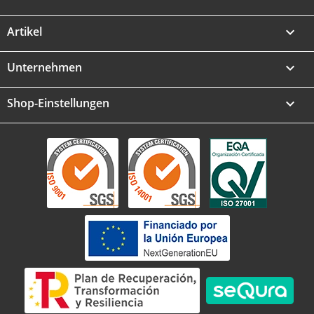
Artikel

Unternehmen

Shop-Einstellungen
keyboard_arrow_down