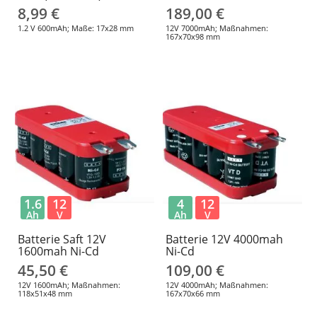
8,99 €
189,00 €
1.2 V 600mAh; Maße: 17x28 mm
12V 7000mAh; Maßnahmen:
167x70x98 mm
1.6
12
4
12
Ah
V
Ah
V
Batterie Saft 12V
Batterie 12V 4000mah
1600mah Ni-Cd
Ni-Cd
45,50 €
109,00 €
12V 1600mAh; Maßnahmen:
12V 4000mAh; Maßnahmen:
118x51x48 mm
167x70x66 mm