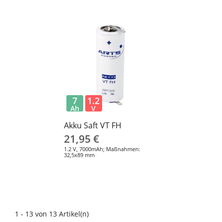
7
1.2
Ah
V
Akku Saft VT FH
21,95 €
1.2 V, 7000mAh; Maßnahmen:
32,5x89 mm
1 - 13 von 13 Artikel(n)