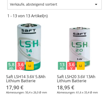

Verkäufe, absteigend sortiert
1 - 13 von 13 Artikel(n)
5.8
3.6
13
3.6
Li
Li
Ah
V
Ah
V
Saft LSH14 3.6V 5.8Ah
Saft LSH20 3.6V 13Ah
Lithium Batterie
Lithium Batterie
17,90 €
18,95 €
Abmessungen: 50,4 x 26,0 Ø mm
Abmessungen: 61,6 x 33,4 Ø mm