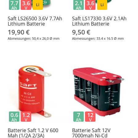
7.7
3.6
2.1
3.6
Li
Li
Ah
V
Ah
V
Saft LS26500 3.6V 7.7Ah
Saft LS17330 3.6V 2.1Ah
Lithium Batterie
Lithium Batterie
19,90 €
9,50 €
Abmessungen: 50,4 x 26,0 Ø mm
Abmessungen: 33.4 x 16.5 Ø mm
0.6
1.2
7
12
Ah
V
Ah
V
Batterie Saft 1.2 V 600
Batterie Saft 12V
Mah (1/2A 2/3A)
7000mah Ni-Cd