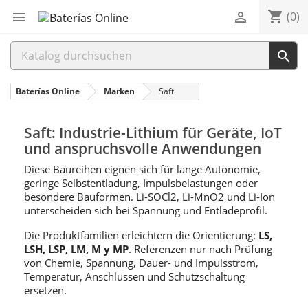
shopping_cart


(0)

Baterías Online
Marken
Saft
Saft: Industrie-Lithium für Geräte, IoT
und anspruchsvolle Anwendungen
Diese Baureihen eignen sich für lange Autonomie,
geringe Selbstentladung, Impulsbelastungen oder
besondere Bauformen. Li-SOCl2, Li-MnO2 und Li-Ion
unterscheiden sich bei Spannung und Entladeprofil.
Die Produktfamilien erleichtern die Orientierung:
LS,
LSH, LSP, LM, M y MP
. Referenzen nur nach Prüfung
von Chemie, Spannung, Dauer- und Impulsstrom,
Temperatur, Anschlüssen und Schutzschaltung
ersetzen.