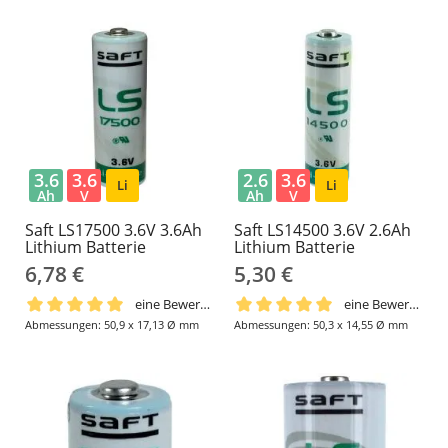
3.6
3.6
2.6
3.6
Li
Li
Ah
V
Ah
V
Saft LS17500 3.6V 3.6Ah
Saft LS14500 3.6V 2.6Ah
Lithium Batterie
Lithium Batterie
6,78 €
5,30 €
eine Bewertung
eine Bewertung
Abmessungen: 50,9 x 17,13 Ø mm
Abmessungen: 50,3 x 14,55 Ø mm