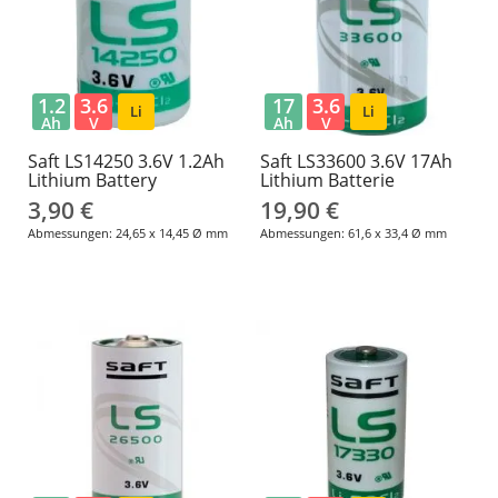
1.2
3.6
17
3.6
Li
Li
Ah
V
Ah
V
Saft LS14250 3.6V 1.2Ah
Saft LS33600 3.6V 17Ah
Lithium Battery
Lithium Batterie
3,90 €
19,90 €
Abmessungen: 24,65 x 14,45 Ø mm
Abmessungen: 61,6 x 33,4 Ø mm