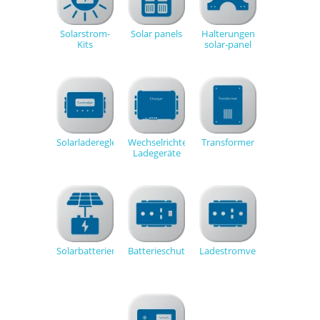
Solarstrom-
Solar panels
Halterungen
Kits
solar-panel
Solarladeregler
Wechselrichter-
Transformer
Ladegeräte
Solarbatterien
Batterieschutz
Ladestromverteiler