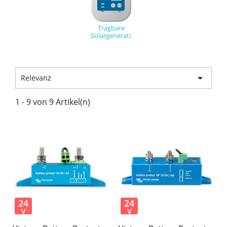
Tragbare
Solargeneratoren

Relevanz
1 - 9 von 9 Artikel(n)
24
24
V
V