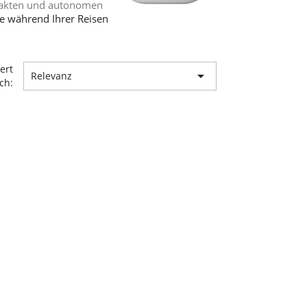
akten und autonomen
ie während Ihrer Reisen
iert

Relevanz
ch: