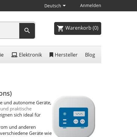

Anmelden
Deutsch
Warenkorb
(0)
shopping_cart

ie
Elektronik
Hersteller
Blog
ons)
te und autonome Geräte,
 und praktische
ignen sich ideal für
trom und anderen
 verschiedene Geräte wie