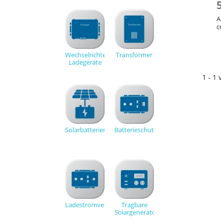
A
Wechselrichter-
Transformer
Ladegeräte
1 - 1 
Solarbatterien
Batterieschutz
Ladestromverteiler
Tragbare
Solargeneratoren