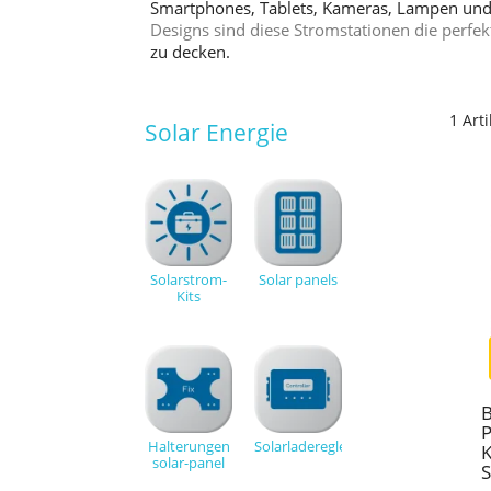
Smartphones, Tablets, Kameras, Lampen und
Designs sind diese Stromstationen die perfe
zu decken.
1 Arti
Solar Energie
Solarstrom-
Solar panels
Kits
B
P
Halterungen
Solarladeregler
K
solar-panel
S