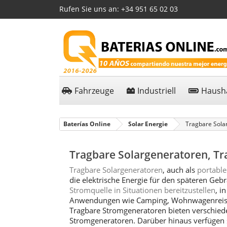
Rufen Sie uns an:
+34 951 65 02 03
Fahrzeuge
Industriell
Hausha
Baterías Online
Solar Energie
Tragbare Sola
Tragbare Solargeneratoren, Tr
Tragbare Solargeneratoren
, auch als
portable
die elektrische Energie für den späteren Gebra
Stromquelle in Situationen bereitzustellen
, i
Anwendungen wie Camping, Wohnwagenreisen
Tragbare Stromgeneratoren bieten verschie
Stromgeneratoren. Darüber hinaus verfügen s