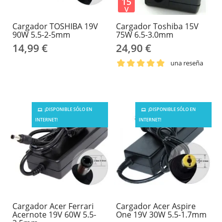
15
V
Cargador TOSHIBA 19V
Cargador Toshiba 15V
90W 5.5-2-5mm
75W 6.5-3.0mm
14,99 €
24,90 €
una reseña
¡DISPONIBLE SÓLO EN
¡DISPONIBLE SÓLO EN
INTERNET!
INTERNET!
Cargador Acer Ferrari
Cargador Acer Aspire
Acernote 19V 60W 5.5-
One 19V 30W 5.5-1.7mm