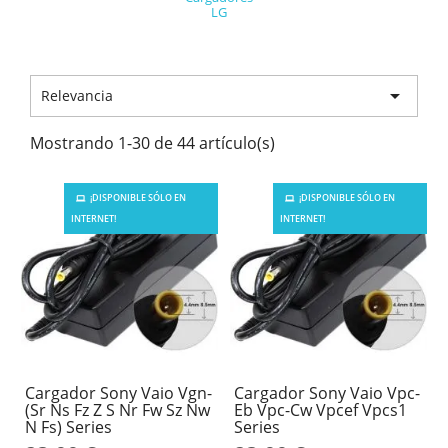
LG

Relevancia
Mostrando 1-30 de 44 artículo(s)
¡DISPONIBLE SÓLO EN
¡DISPONIBLE SÓLO EN
INTERNET!
INTERNET!
Cargador Sony Vaio Vgn-
Cargador Sony Vaio Vpc-
(Sr Ns Fz Z S Nr Fw Sz Nw
Eb Vpc-Cw Vpcef Vpcs1
N Fs) Series
Series