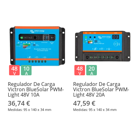
48
10
48
20
V
A
V
A
Regulador De Carga
Regulador De Carga
Victron BlueSolar PWM-
Victron BlueSolar PWM-
Light 48V 10A
Light 48V 20A
36,74 €
47,59 €
Medidas: 95 x 140 x 34 mm
Medidas: 95 x 140 x 34 mm