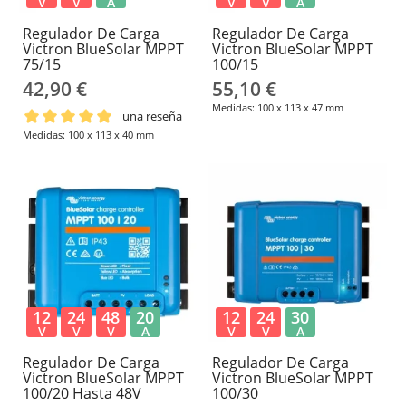
V
V
A
V
V
A
Regulador De Carga
Regulador De Carga
Victron BlueSolar MPPT
Victron BlueSolar MPPT
75/15
100/15
42,90 €
55,10 €
Medidas: 100 x 113 x 47 mm
una reseña
Medidas: 100 x 113 x 40 mm
12
24
48
20
12
24
30
V
V
V
A
V
V
A
Regulador De Carga
Regulador De Carga
Victron BlueSolar MPPT
Victron BlueSolar MPPT
100/20 Hasta 48V
100/30