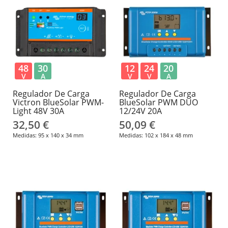
48
30
12
24
20
V
A
V
V
A
Regulador De Carga
Regulador De Carga
Victron BlueSolar PWM-
BlueSolar PWM DUO
Light 48V 30A
12/24V 20A
32,50 €
50,09 €
Medidas: 95 x 140 x 34 mm
Medidas: 102 x 184 x 48 mm