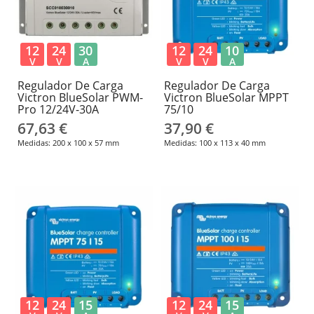
12
24
30
12
24
10
V
V
A
V
V
A
Regulador De Carga
Regulador De Carga
Victron BlueSolar PWM-
Victron BlueSolar MPPT
Pro 12/24V-30A
75/10
67,63 €
37,90 €
Medidas: 200 x 100 x 57 mm
Medidas: 100 x 113 x 40 mm
12
24
15
12
24
15