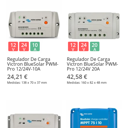
12
24
10
12
24
20
V
V
A
V
V
A
Regulador De Carga
Regulador De Carga
Victron BlueSolar PWM-
Victron BlueSolar PWM-
Pro 12/24V-10A
Pro 12/24V 20A
24,21 €
42,58 €
Medidas: 138 x 70 x 37 mm
Medidas: 160 x 82 x 48 mm