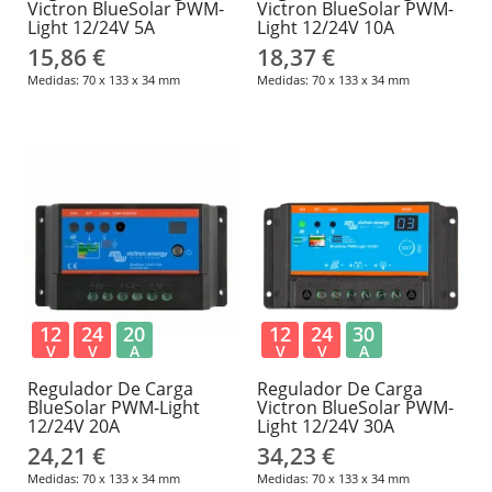
Victron BlueSolar PWM-
Victron BlueSolar PWM-
Light 12/24V 5A
Light 12/24V 10A
15,86 €
18,37 €
Medidas: 70 x 133 x 34 mm
Medidas: 70 x 133 x 34 mm
12
24
20
12
24
30
V
V
A
V
V
A
Regulador De Carga
Regulador De Carga
BlueSolar PWM-Light
Victron BlueSolar PWM-
12/24V 20A
Light 12/24V 30A
24,21 €
34,23 €
Medidas: 70 x 133 x 34 mm
Medidas: 70 x 133 x 34 mm