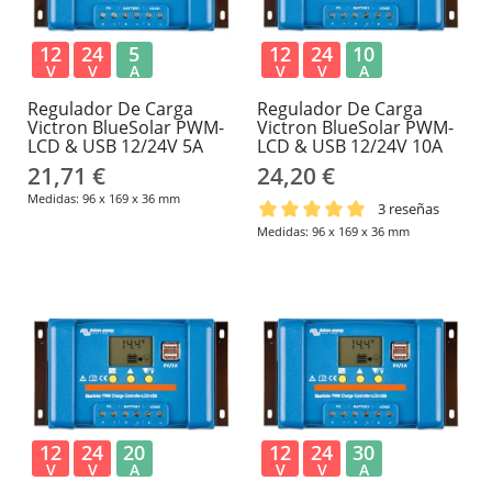
12
24
5
12
24
10
V
V
A
V
V
A
Regulador De Carga
Regulador De Carga
Victron BlueSolar PWM-
Victron BlueSolar PWM-
LCD & USB 12/24V 5A
LCD & USB 12/24V 10A
21,71 €
24,20 €
Medidas: 96 x 169 x 36 mm
3 reseñas
Medidas: 96 x 169 x 36 mm
12
24
20
12
24
30
V
V
A
V
V
A