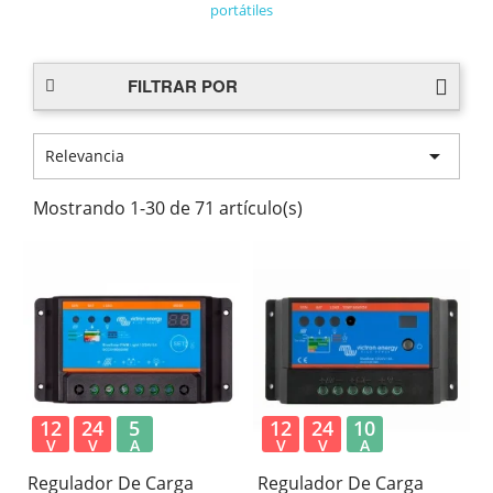
portátiles
FILTRAR POR

Relevancia
Mostrando 1-30 de 71 artículo(s)
12
24
5
12
24
10
V
V
A
V
V
A
Regulador De Carga
Regulador De Carga