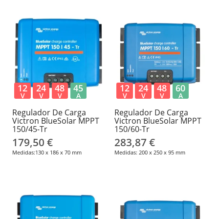
12
24
48
45
12
24
48
60
V
V
V
A
V
V
V
A
Regulador De Carga
Regulador De Carga
Victron BlueSolar MPPT
Victron BlueSolar MPPT
150/45-Tr
150/60-Tr
179,50 €
283,87 €
Medidas:130 x 186 x 70 mm
Medidas: 200 x 250 x 95 mm