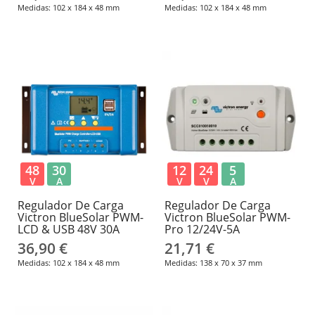
Medidas: 102 x 184 x 48 mm
Medidas: 102 x 184 x 48 mm
48
30
12
24
5
V
A
V
V
A
Regulador De Carga
Regulador De Carga
Victron BlueSolar PWM-
Victron BlueSolar PWM-
LCD & USB 48V 30A
Pro 12/24V-5A
36,90 €
21,71 €
Medidas: 102 x 184 x 48 mm
Medidas: 138 x 70 x 37 mm