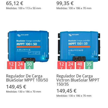
65,12 €
99,35 €
Medidas: 100 x 113 x 50 mm
Medidas: 100 x 186 x 70 mm
12
24
50
12
24
48
35
V
V
A
V
V
V
A
Regulador De Carga
Regulador De Carga
BlueSolar MPPT 100/50
Victron BlueSolar MPPT
150/35
149,45 €
149,45 €
Medidas: 130 x 186 x 70 mm
Medidas: 130 x 186 x 70 mm