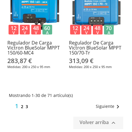
12
24
48
60
12
24
48
70
V
V
V
A
V
V
V
A
Regulador De Carga
Regulador De Carga
Victron BlueSolar MPPT
Victron BlueSolar MPPT
150/60-MC4
150/70-Tr
283,87 €
313,09 €
Medidas: 200 x 250 x 95 mm
Medidas: 200 x 250 x 95 mm
Mostrando 1-30 de 71 artículo(s)
1

Siguiente
2
3
Volver arriba
