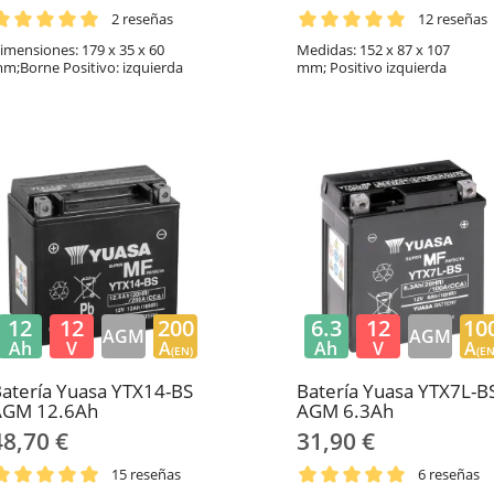
2 reseñas
12 reseñas
imensiones: 179 x 35 x 60
Medidas: 152 x 87 x 107
m;Borne Positivo: izquierda
mm; Positivo izquierda
12
12
200
6.3
12
10
AGM
AGM
Ah
V
A
Ah
V
A
(EN)
(EN
atería Yuasa YTX14-BS
Batería Yuasa YTX7L-B
AGM 12.6Ah
AGM 6.3Ah
48,70 €
31,90 €
15 reseñas
6 reseñas