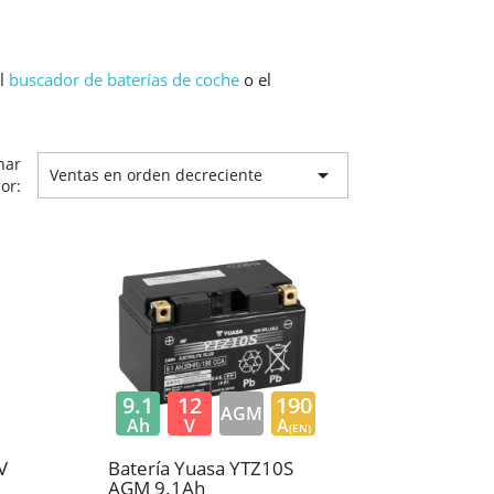
el
buscador de baterías de coche
o el
nar

Ventas en orden decreciente
or:
9.1
12
190
AGM
Ah
V
A
(EN)
V
Batería Yuasa YTZ10S
AGM 9.1Ah