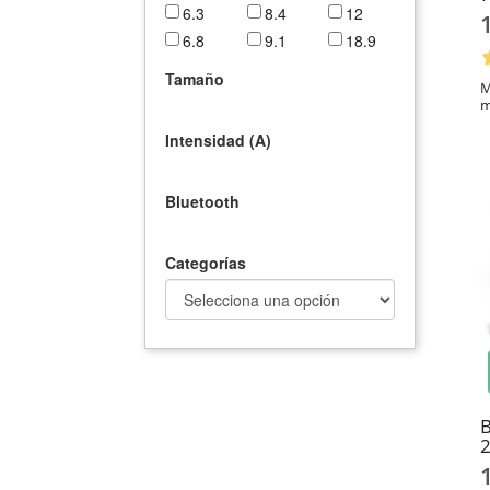
6.3
8.4
12
6.8
9.1
18.9
Tamaño
M
m
Intensidad (A)
Bluetooth
Categorías