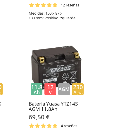
12 reseñas
Medidas: 150 x 87 x
130 mm; Positivo izquierda
0
11.8
12
230
AGM
Ah
V
A
)
(EN)
S
Batería Yuasa YTZ14S
AGM 11.8Ah
69,50 €
4 reseñas