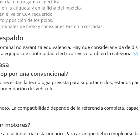
trial u otra gama específica.
 en la etiqueta y en la ficha del modelo.
n el valor CCA requerido.
to y posición de los polos.
rminales de moto y conexiones Faston o roscadas.
respaldo
ominal no garantiza equivalencia. Hay que considerar vida de di
 equipos de continuidad eléctrica revisa también la categoría
SA
asa
Stop por una convencional?
necesitan la tecnología prevista para soportar ciclos, estados pa
comendación del vehículo.
e moto. La compatibilidad depende de la referencia completa, cap
car motores?
e a uso industrial estacionario. Para arranque deben emplearse b