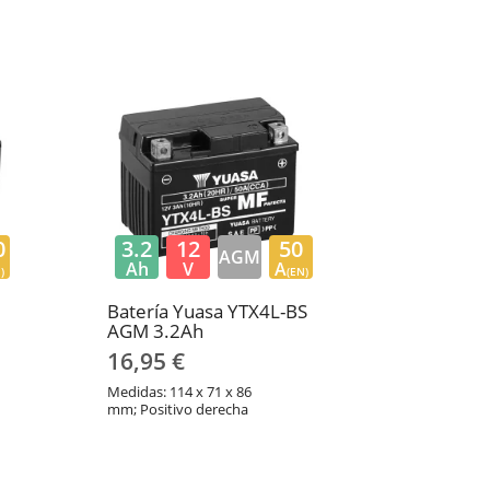
0
3.2
12
50
AGM
Ah
V
A
)
(EN)
Batería Yuasa YTX4L-BS
AGM 3.2Ah
16,95 €
Medidas: 114 x 71 x 86
mm; Positivo derecha