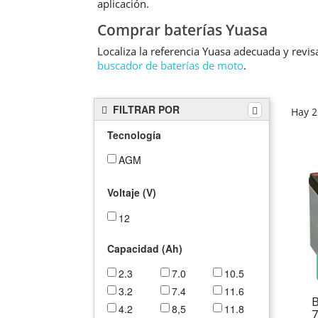
aplicación.
Comprar baterías Yuasa
Localiza la referencia Yuasa adecuada y revisa
buscador de baterías de moto
.
FILTRAR POR
Hay 2
Tecnología
AGM
Voltaje (V)
12
Capacidad (Ah)
2.3
7.0
10.5
3.2
7.4
11.6
4.2
8,5
11.8