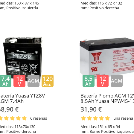
edidas: 150 x 87 x 145
Medidas: 115 x 72 x 132
m; Positivo izquierda
mm; Positivo derecha
7.4
12
120
8,5
12
AGM
AGM
Ah
V
A
Ah
V
(EN)
atería Yuasa YTZ8V
Batería Plomo AGM 12
AGM 7.4Ah
8.5Ah Yuasa NPW45-1
58,90 €
31,90 €
6 reseñas
una reseña
edidas: 113x70x130
Medidas: 151 x 65 x 94
m; Positivo derecha
mm; Borne Positivo: izquierda