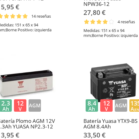
NPW36-12
15,95 €
27,80 €
14 reseñas
4 reseñas
edidas: 151 x 65 x 94
m;Borne Positivo: izquierda
Medidas: 151 x 65 x 94
mm;Borne Positivo: izquierda
2.3
12
8.4
12
13
AGM
AGM
Ah
V
Ah
V
A
(EN
Batería Plomo AGM 12V
Batería Yuasa YTX9-BS
2.3Ah YUASA NP2.3-12
AGM 8.4Ah
13,95 €
33,50 €