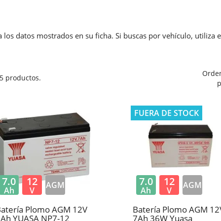
 los datos mostrados en su ficha. Si buscas por vehículo, utiliza 
Orde
5 productos.
p
FUERA DE STOCK
7.0
12
7.0
12
AGM
AGM
Ah
V
Ah
V
Batería Plomo AGM 12V
Batería Plomo AGM 12
7Ah YUASA NP7-12
7Ah 36W Yuasa