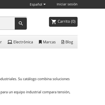

Iniciar sesión
Español
Carrito
(0)
shopping_cart

ar
Electrónica
Marcas
Blog
ndustriales. Su catálogo combina soluciones
; para un equipo industrial compara tensión,