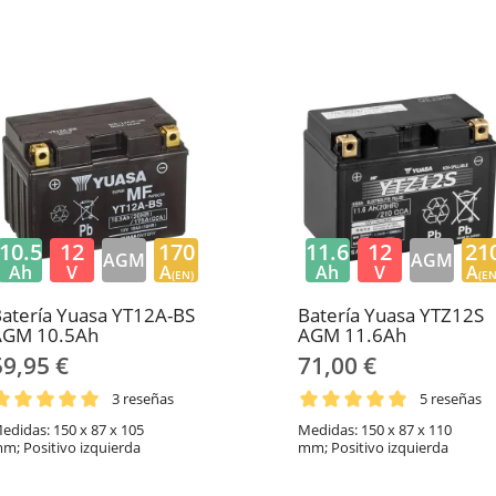
10.5
12
170
11.6
12
21
AGM
AGM
Ah
V
A
Ah
V
A
(EN)
(EN
atería Yuasa YT12A-BS
Batería Yuasa YTZ12S
AGM 10.5Ah
AGM 11.6Ah
59,95 €
71,00 €
3 reseñas
5 reseñas
edidas: 150 x 87 x 105
Medidas: 150 x 87 x 110
m; Positivo izquierda
mm; Positivo izquierda