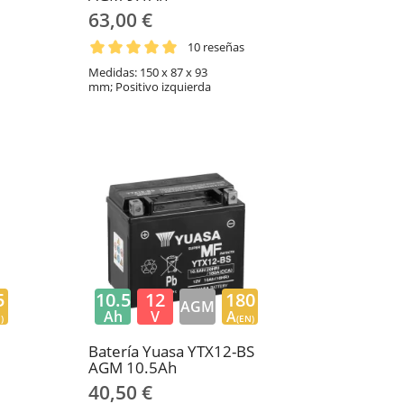
63,00 €
10 reseñas
Medidas: 150 x 87 x 93
mm; Positivo izquierda
5
10.5
12
180
AGM
Ah
V
A
)
(EN)
Batería Yuasa YTX12-BS
AGM 10.5Ah
40,50 €