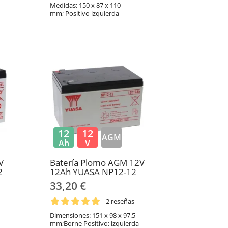
Medidas: 150 x 87 x 110
mm; Positivo izquierda
12
12
AGM
Ah
V
V
Batería Plomo AGM 12V
2
12Ah YUASA NP12-12
33,20 €
2 reseñas
Dimensiones: 151 x 98 x 97.5
mm;Borne Positivo: izquierda