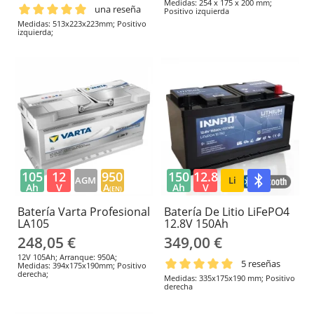
Medidas: 254 x 175 x 200 mm;
una reseña
Positivo izquierda
Medidas: 513x223x223mm; Positivo
izquierda;
105
12
950
150
12.8
AGM
Li
Ah
V
A
Ah
V
(EN)
Batería Varta Profesional
Batería De Litio LiFePO4
LA105
12.8V 150Ah
248,05 €
349,00 €
12V 105Ah; Arranque: 950A;
5 reseñas
Medidas: 394x175x190mm; Positivo
derecha;
Medidas: 335x175x190 mm; Positivo
derecha