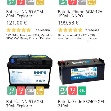
AGM
AGM
Ah
V
A
Ah
V
A
(EN)
(EN)
Batería INNPO AGM
Batería Plomo AGM 12V
80Ah Explorer
150Ah INNPO
121,00 €
199,53 €
una reseña
2 reseñas
12V 80Ah; Arranque: 790A; Medidas:
Dimensiones 483 x 170 x 240
315x175x190mm; Positivo Derecha
mm; Borne Positivo: izquierda
70
12
760
210
12
AGM
GEL
Ah
V
A
Ah
V
(EN)
Batería INNPO AGM
Batería Exide ES2400 GEL
70Ah Explorer
210Ah