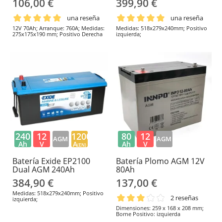
106,00 €
399,90 €
una reseña
una reseña
12V 70Ah; Arranque: 760A; Medidas:
Medidas: 518x279x240mm; Positivo
275x175x190 mm; Positivo Derecha
izquierda;
240
12
1200
80
12
AGM
AGM
Ah
V
A
Ah
V
(EN)
Batería Exide EP2100
Batería Plomo AGM 12V
Dual AGM 240Ah
80Ah
384,90 €
137,00 €
Medidas: 518x279x240mm; Positivo
2 reseñas
izquierda;
Dimensiones: 259 x 168 x 208 mm;
Borne Positivo: izquierda