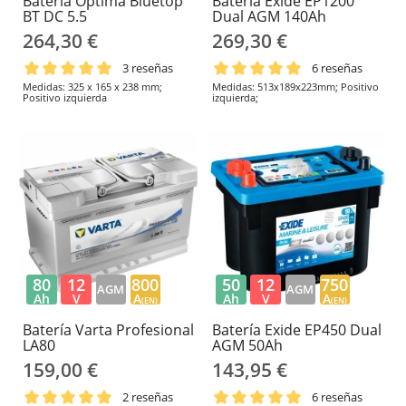
Batería Optima Bluetop
Batería Exide EP1200
BT DC 5.5
Dual AGM 140Ah
264,30 €
269,30 €
3 reseñas
6 reseñas
Medidas: 325 x 165 x 238 mm;
Medidas: 513x189x223mm; Positivo
Positivo izquierda
izquierda;
80
12
800
50
12
750
AGM
AGM
Ah
V
A
Ah
V
A
(EN)
(EN)
Batería Varta Profesional
Batería Exide EP450 Dual
LA80
AGM 50Ah
159,00 €
143,95 €
2 reseñas
6 reseñas