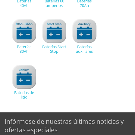
Baterías
Baterías 60
Baterías
40Ah
amperios
70Ah
Baterías
Baterías Start
Baterías
80Ah
Stop
auxiliares
Baterías de
litio
Infórmese de nuestras últimas noticias y
ofertas especiales