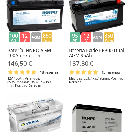
100
12
850
95
12
850
AGM
AGM
Ah
V
A
Ah
V
A
(EN)
(EN)
Batería INNPO AGM
Batería Exide EP800 Dual
100Ah Explorer
AGM 95Ah
146,50 €
137,30 €
18 reseñas
13 reseñas
12V 100Ah; Arranque:
Medidas: 353x175x190mm; Positivo
850A; Medidas: 353x175x190
Derecha
mm; Positivo Derecha