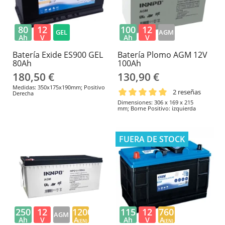
80
12
100
12
GEL
AGM
Ah
V
Ah
V
Batería Exide ES900 GEL
Batería Plomo AGM 12V
80Ah
100Ah
180,50 €
130,90 €
Medidas: 350x175x190mm; Positivo
2 reseñas
Derecha
Dimensiones: 306 x 169 x 215
mm; Borne Positivo: izquierda
FUERA DE STOCK
250
12
1200
115
12
760
AGM
Ah
V
A
Ah
V
A
(EN)
(EN)