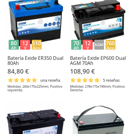
80
12
510
70
12
760
AGM
Ah
V
A
Ah
V
A
(EN)
(EN)
Batería Exide ER350 Dual
Batería Exide EP600 Dual
80Ah
AGM 70Ah
84,80 €
108,90 €
una reseña
5 reseñas
Medidas: 260x175x225mm; Positivo
Medidas: 278x175x190mm; Positivo
izquierda;
Derecha