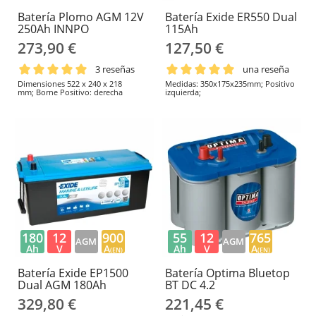
Batería Plomo AGM 12V
Batería Exide ER550 Dual
250Ah INNPO
115Ah
273,90 €
127,50 €
3 reseñas
una reseña
Dimensiones 522 x 240 x 218
Medidas: 350x175x235mm; Positivo
mm; Borne Positivo: derecha
izquierda;
180
12
900
55
12
765
AGM
AGM
Ah
V
A
Ah
V
A
(EN)
(EN)
Batería Exide EP1500
Batería Optima Bluetop
Dual AGM 180Ah
BT DC 4.2
329,80 €
221,45 €