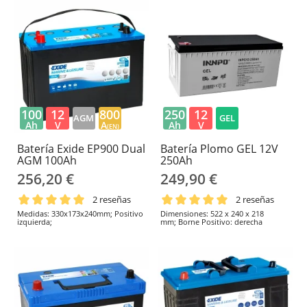
100
12
800
250
12
AGM
GEL
Ah
V
A
Ah
V
(EN)
Batería Exide EP900 Dual
Batería Plomo GEL 12V
AGM 100Ah
250Ah
256,20 €
249,90 €
2 reseñas
2 reseñas
Medidas: 330x173x240mm; Positivo
Dimensiones: 522 x 240 x 218
izquierda;
mm; Borne Positivo: derecha