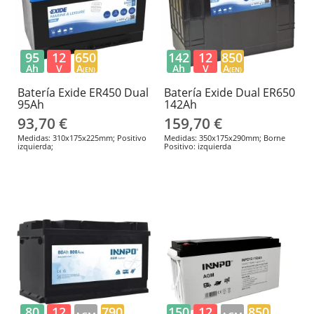
95
12
650
142
12
850
Ah
V
A
Ah
V
A
(EN)
(EN)
Batería Exide ER450 Dual
Batería Exide Dual ER650
95Ah
142Ah
93,70 €
159,70 €
Medidas: 310x175x225mm; Positivo
Medidas: 350x175x290mm; Borne
izquierda;
Positivo: izquierda
80
12
790
150
12
850