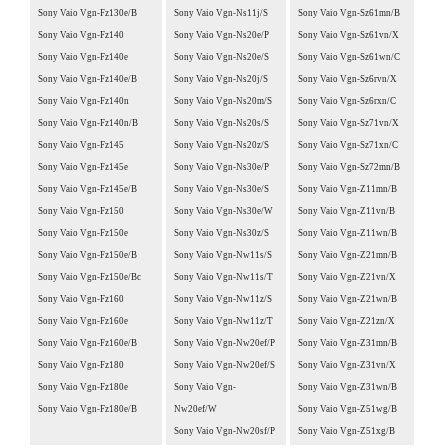
Sony Vaio Vgn-Fz130e/B
Sony Vaio Vgn-Ns11j/S
Sony Vaio Vgn-Sz61mn/B
Sony Vaio Vgn-Fz140
Sony Vaio Vgn-Ns20e/P
Sony Vaio Vgn-Sz61vn/X
Sony Vaio Vgn-Fz140e
Sony Vaio Vgn-Ns20e/S
Sony Vaio Vgn-Sz61wn/C
Sony Vaio Vgn-Fz140e/B
Sony Vaio Vgn-Ns20j/S
Sony Vaio Vgn-Sz6rvn/X
Sony Vaio Vgn-Fz140n
Sony Vaio Vgn-Ns20m/S
Sony Vaio Vgn-Sz6rxn/C
Sony Vaio Vgn-Fz140n/B
Sony Vaio Vgn-Ns20s/S
Sony Vaio Vgn-Sz71vn/X
Sony Vaio Vgn-Fz145
Sony Vaio Vgn-Ns20z/S
Sony Vaio Vgn-Sz71xn/C
Sony Vaio Vgn-Fz145e
Sony Vaio Vgn-Ns30e/P
Sony Vaio Vgn-Sz72mn/B
Sony Vaio Vgn-Fz145e/B
Sony Vaio Vgn-Ns30e/S
Sony Vaio Vgn-Z11mn/B
Sony Vaio Vgn-Fz150
Sony Vaio Vgn-Ns30e/W
Sony Vaio Vgn-Z11vn/B
Sony Vaio Vgn-Fz150e
Sony Vaio Vgn-Ns30z/S
Sony Vaio Vgn-Z11wn/B
Sony Vaio Vgn-Fz150e/B
Sony Vaio Vgn-Nw11s/S
Sony Vaio Vgn-Z21mn/B
Sony Vaio Vgn-Fz150e/Bc
Sony Vaio Vgn-Nw11s/T
Sony Vaio Vgn-Z21vn/X
Sony Vaio Vgn-Fz160
Sony Vaio Vgn-Nw11z/S
Sony Vaio Vgn-Z21wn/B
Sony Vaio Vgn-Fz160e
Sony Vaio Vgn-Nw11z/T
Sony Vaio Vgn-Z21zn/X
Sony Vaio Vgn-Fz160e/B
Sony Vaio Vgn-Nw20ef/P
Sony Vaio Vgn-Z31mn/B
Sony Vaio Vgn-Fz180
Sony Vaio Vgn-Nw20ef/S
Sony Vaio Vgn-Z31vn/X
Sony Vaio Vgn-Fz180e
Sony Vaio Vgn-
Sony Vaio Vgn-Z31wn/B
Sony Vaio Vgn-Fz180e/B
Nw20ef/W
Sony Vaio Vgn-Z51wg/B
Sony Vaio Vgn-Nw20sf/P
Sony Vaio Vgn-Z51xg/B