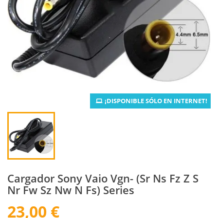
¡DISPONIBLE SÓLO EN INTERNET!
Cargador Sony Vaio Vgn- (Sr Ns Fz Z S
Nr Fw Sz Nw N Fs) Series
23,00 €