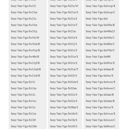
Sony Vaio Vgn-Fw21l
Sony Vaio Vgn-Nr21s/W
Sony Vaio Vgn-Sz3vwp/X
Sony Vaio Vgn-Fw21m
Sony Vaio Vgn-Nr21sr/S
Sony Vaio Vgn-Sz3xwp/C
Sony Vaio Vgn-Fw21z
Sony Vaio Vgn-Nr21z/S
Sony Vaio Vgn-Sz4
Sony Vaio Vgn-Fw31m
Sony Vaio Vgn-Nr21z/T
Sony Vaio Vgn-Sz430n/B
Sony Vaio Vgn-Fw31zj
Sony Vaio Vgn-Nr21zs
Sony Vaio Vgn-Sz440n23
Sony Vaio Vgn-Fw41e/H
Sony Vaio Vgn-Nr31e/S
Sony Vaio Vgn-Sz450n/C
Sony Vaio Vgn-Fw41m/H
Sony Vaio Vgn-Nr31j/S
Sony Vaio Vgn-Sz460n/C
Sony Vaio Vgn-Fw41zj/H
Sony Vaio Vgn-Nr31s/S
Sony Vaio Vgn-Sz470n/C
Sony Vaio Vgn-Fw48e/H
Sony Vaio Vgn-Nr31sr/S
Sony Vaio Vgn-Sz480
Sony Vaio Vgn-Fw51jf/H
Sony Vaio Vgn-Nr31z/S
Sony Vaio Vgn-Sz491n/X
Sony Vaio Vgn-Fw51mf/H
Sony Vaio Vgn-Nr31zr/T
Sony Vaio Vgn-Sz4mn/B
Sony Vaio Vgn-Fw51zf/H
Sony Vaio Vgn-Nr32l/S
Sony Vaio Vgn-Sz4vn/X
Sony Vaio Vgn-Fz11l
Sony Vaio Vgn-Nr32m/S
Sony Vaio Vgn-Sz4vwn/X
Sony Vaio Vgn-Fz11m
Sony Vaio Vgn-Nr32ms
Sony Vaio Vgn-Sz4xwn/C
Sony Vaio Vgn-Fz11s
Sony Vaio Vgn-Nr32s/S
Sony Vaio Vgn-Sz5mn/B
Sony Vaio Vgn-Fz11sr
Sony Vaio Vgn-Nr32z/S
Sony Vaio Vgn-Sz5mtn/B
Sony Vaio Vgn-Fz11z
Sony Vaio Vgn-Nr38m/S
Sony Vaio Vgn-Sz5vn/X
Sony Vaio Vgn-Fz11zr
Sony Vaio Vgn-Ns10e/S
Sony Vaio Vgn-Sz5vwn/X
Sony Vaio Vgn-Fz130
Sony Vaio Vgn-Ns10j/S
Sony Vaio Vgn-Sz5xwn/C
Sony Vaio Vgn-Fz130e
Sony Vaio Vgn-Ns10l/S
Sony Vaio Vgn-Sz60wn/C