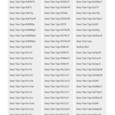
Sony Vaio Vgn-Fs840/W
Sony Vaio Vgn-N350e/T
Sony Vaio Vgn-Sz260p/C
Sony Vaio Vgn-Fs875
Sony Vaio Vgn-N350e/W
Sony Vaio Vgn-Sz270
Sony Vaio Vgn-Fs875p
Sony Vaio Vgn-N350n
Sony Vaio Vgn-Sz270p
Sony Vaio Vgn-Fs875p/H
Sony Vaio Vgn-N350n/B
Sony Vaio Vgn-Sz270p/C
Sony Vaio Vgn-Fs8900p
Sony Vaio Vgn-N370
Sony Vaio Vgn-Sz281
Sony Vaio Vgn-Fs8900p3
Sony Vaio Vgn-N370e/B
Sony Vaio Vgn-Sz281p
Sony Vaio Vgn-Fs8900p4
Sony Vaio Vgn-N370e/T
Sony Vaio Vgn-Sz281p/X
Sony Vaio Vgn-Fs8900p5
Sony Vaio Vgn-N370e/W
Sony Vaio Vgn-
Sony Vaio Vgn-Fs920
Sony Vaio Vgn-N38e/W
Sz281p/Xk1
Sony Vaio Vgn-Fw11e
Sony Vaio Vgn-N38l/W
Sony Vaio Vgn-Sz2hp/B
Sony Vaio Vgn-Fw11er
Sony Vaio Vgn-N38m/W
Sony Vaio Vgn-Sz2vp/X
Sony Vaio Vgn-Fw11j
Sony Vaio Vgn-N38z/W
Sony Vaio Vgn-Sz2xp/C
Sony Vaio Vgn-Fw11l
Sony Vaio Vgn-Nr11m/S
Sony Vaio Vgn-Sz320p/B
Sony Vaio Vgn-Fw11lr
Sony Vaio Vgn-Nr11s/S
Sony Vaio Vgn-Sz330p/B
Sony Vaio Vgn-Fw11m
Sony Vaio Vgn-Nr11sr/S
Sony Vaio Vgn-Sz340
Sony Vaio Vgn-Fw11mr
Sony Vaio Vgn-Nr11z/S
Sony Vaio Vgn-Sz360p/C
Sony Vaio Vgn-Fw11s
Sony Vaio Vgn-Nr11z/T
Sony Vaio Vgn-Sz370p/C
Sony Vaio Vgn-Fw11sr
Sony Vaio Vgn-Nr21e/S
Sony Vaio Vgn-Sz381p/X
Sony Vaio Vgn-Fw11zru
Sony Vaio Vgn-Nr21j/S
Sony Vaio Vgn-Sz390
Sony Vaio Vgn-Fw11zu
Sony Vaio Vgn-Nr21m/S
Sony Vaio Vgn-Sz3htp/B
Sony Vaio Vgn-Fw21e
Sony Vaio Vgn-Nr21s/T
Sony Vaio Vgn-Sz3vp/X