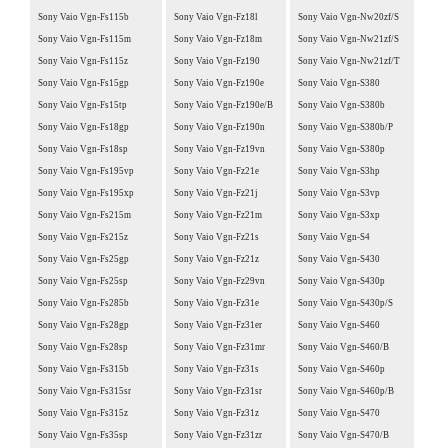
Sony Vaio Vgn-Fs115b
Sony Vaio Vgn-Fz18l
Sony Vaio Vgn-Nw20zf/S
Sony Vaio Vgn-Fs115m
Sony Vaio Vgn-Fz18m
Sony Vaio Vgn-Nw21zf/S
Sony Vaio Vgn-Fs115z
Sony Vaio Vgn-Fz190
Sony Vaio Vgn-Nw21zf/T
Sony Vaio Vgn-Fs15gp
Sony Vaio Vgn-Fz190e
Sony Vaio Vgn-S380
Sony Vaio Vgn-Fs15tp
Sony Vaio Vgn-Fz190e/B
Sony Vaio Vgn-S380b
Sony Vaio Vgn-Fs18gp
Sony Vaio Vgn-Fz190n
Sony Vaio Vgn-S380b/P
Sony Vaio Vgn-Fs18sp
Sony Vaio Vgn-Fz19vn
Sony Vaio Vgn-S380p
Sony Vaio Vgn-Fs195vp
Sony Vaio Vgn-Fz21e
Sony Vaio Vgn-S3hp
Sony Vaio Vgn-Fs195xp
Sony Vaio Vgn-Fz21j
Sony Vaio Vgn-S3vp
Sony Vaio Vgn-Fs215m
Sony Vaio Vgn-Fz21m
Sony Vaio Vgn-S3xp
Sony Vaio Vgn-Fs215z
Sony Vaio Vgn-Fz21s
Sony Vaio Vgn-S4
Sony Vaio Vgn-Fs25gp
Sony Vaio Vgn-Fz21z
Sony Vaio Vgn-S430
Sony Vaio Vgn-Fs25sp
Sony Vaio Vgn-Fz29vn
Sony Vaio Vgn-S430p
Sony Vaio Vgn-Fs285b
Sony Vaio Vgn-Fz31e
Sony Vaio Vgn-S430p/S
Sony Vaio Vgn-Fs28gp
Sony Vaio Vgn-Fz31er
Sony Vaio Vgn-S460
Sony Vaio Vgn-Fs28sp
Sony Vaio Vgn-Fz31mr
Sony Vaio Vgn-S460/B
Sony Vaio Vgn-Fs315b
Sony Vaio Vgn-Fz31s
Sony Vaio Vgn-S460p
Sony Vaio Vgn-Fs315sr
Sony Vaio Vgn-Fz31sr
Sony Vaio Vgn-S460p/B
Sony Vaio Vgn-Fs315z
Sony Vaio Vgn-Fz31z
Sony Vaio Vgn-S470
Sony Vaio Vgn-Fs35sp
Sony Vaio Vgn-Fz31zr
Sony Vaio Vgn-S470/B