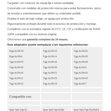
Cargador con conector de clavija fija e inintercambiable.
Construido con medidas de protección interna para evitar fluctuaciones, picos
de tensión y sobretensiones que dañen su ordenador portátil.
Emplea el auto de bajo voltaje, se apaga por protección.
Rigurosamente probado durante todo el proceso de producción y montaje.
Cumplimos con la normativa vigente de FCC, UL, CE y certificación de RoHS.
100% compatible con su sistema original.
Ofrecemos una
garantía completa de 24 meses.
Este adaptador puede reemplazar a las siguientes referencias:
Pcga-Ac19v10
Vgp-Ac19v13
Vgp-Ac19v25
Pcga-Ac19v6
Vgp-Ac19v14
Vgp-Ac19v26
Vgp-Ac16v13
Vgp-Ac19v19
Vgp-Ac19v28
Vgp-Ac19v10
Vgp-Ac19v20
Vgp-Ac19v3
Vgp-Ac19v10
Vgp-Ac19v21
Vgp-Ac19v33
Vgp-Ac19v11
Vgp-Ac19v23
Vgp-Ac19v43
Vgp-Ac19v12
Vgp-Ac19v24
Vgp-Ac19v7
Compatible con:
Sony Vaio Vgn-Fs
Sony Vaio Vgn-Fz18e
Sony Vaio Vgn-Nw20sf/S