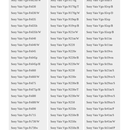
Sony Vaio Vgn-Fs625b/W
Sony Vaio Vgn-N170g
Sony Vaio Vgn-S5m/S
Sony Vaio Vgn-Fs630
Sony Vaio Vgn-N170g/T
Sony Vaio Vgn-S5vp/B
Sony Vaio Vgn-Fs630/W
Sony Vaio Vgn-N170g/W
Sony Vaio Vgn-S5vp/D
Sony Vaio Vgn-Fs635
Sony Vaio Vgn-N19ep/B
Sony Vaio Vgn-S5xp
Sony Vaio Vgn-Fs635b
Sony Vaio Vgn-N19vp/B
Sony Vaio Vgn-S5xp/B
Sony Vaio Vgn-Fs635b/W
Sony Vaio Vgn-N21e/W
Sony Vaio Vgn-S5xrp/B
Sony Vaio Vgn-Fs640
Sony Vaio Vgn-N21m/W
Sony Vaio Vgn-Sr11m
Sony Vaio Vgn-Fs640/W
Sony Vaio Vgn-N220
Sony Vaio Vgn-Sr11mr
Sony Vaio Vgn-Fs645
Sony Vaio Vgn-N220e
Sony Vaio Vgn-Sr19vn
Sony Vaio Vgn-Fs645p
Sony Vaio Vgn-N220e/B
Sony Vaio Vgn-Sr19vrn
Sony Vaio Vgn-Fs645p/H
Sony Vaio Vgn-N220e/W
Sony Vaio Vgn-Sr19xn
Sony Vaio Vgn-Fs660
Sony Vaio Vgn-N230
Sony Vaio Vgn-Sr21m/S
Sony Vaio Vgn-Fs660/W
Sony Vaio Vgn-N230e
Sony Vaio Vgn-Sr29vn/S
Sony Vaio Vgn-Fs675
Sony Vaio Vgn-N230e/B
Sony Vaio Vgn-Sr29xn/S
Sony Vaio Vgn-Fs675p/H
Sony Vaio Vgn-N230e/T
Sony Vaio Vgn-Sr31m/S
Sony Vaio Vgn-Fs680
Sony Vaio Vgn-N230e/W
Sony Vaio Vgn-Sr39vn/S
Sony Vaio Vgn-Fs680/W
Sony Vaio Vgn-N250
Sony Vaio Vgn-Sr39xn/S
Sony Vaio Vgn-Fs690
Sony Vaio Vgn-N250e
Sony Vaio Vgn-Sr41m/P
Sony Vaio Vgn-Fs715
Sony Vaio Vgn-N250e/B
Sony Vaio Vgn-Sr41m/S
Sony Vaio Vgn-Fs730/W
Sony Vaio Vgn-N250n
Sony Vaio Vgn-Sr41m/W
Sony Vaio Vgn-Fs730w
Sony Vaio Vgn-N250n/B
Sony Vaio Vgn-Sr51mf/P