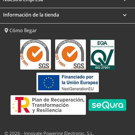
Información de la tienda
keyboard_arrow_down
Cómo llegar
© 2026 - Innovate Powering Electronic, S.L.