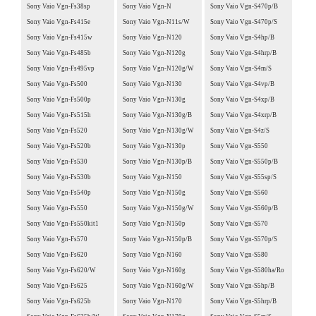
Sony Vaio Vgn-Fs38sp
Sony Vaio Vgn-N
Sony Vaio Vgn-S470p/B
Sony Vaio Vgn-Fs415e
Sony Vaio Vgn-N11s/W
Sony Vaio Vgn-S470p/S
Sony Vaio Vgn-Fs415w
Sony Vaio Vgn-N120
Sony Vaio Vgn-S4hp/B
Sony Vaio Vgn-Fs485b
Sony Vaio Vgn-N120g
Sony Vaio Vgn-S4hrp/B
Sony Vaio Vgn-Fs495vp
Sony Vaio Vgn-N120g/W
Sony Vaio Vgn-S4m/S
Sony Vaio Vgn-Fs500
Sony Vaio Vgn-N130
Sony Vaio Vgn-S4vp/B
Sony Vaio Vgn-Fs500p
Sony Vaio Vgn-N130g
Sony Vaio Vgn-S4xp/B
Sony Vaio Vgn-Fs515h
Sony Vaio Vgn-N130g/B
Sony Vaio Vgn-S4xrp/B
Sony Vaio Vgn-Fs520
Sony Vaio Vgn-N130g/W
Sony Vaio Vgn-S4z/S
Sony Vaio Vgn-Fs520b
Sony Vaio Vgn-N130p
Sony Vaio Vgn-S550
Sony Vaio Vgn-Fs530
Sony Vaio Vgn-N130p/B
Sony Vaio Vgn-S550p/B
Sony Vaio Vgn-Fs530b
Sony Vaio Vgn-N150
Sony Vaio Vgn-S55sp/S
Sony Vaio Vgn-Fs540p
Sony Vaio Vgn-N150g
Sony Vaio Vgn-S560
Sony Vaio Vgn-Fs550
Sony Vaio Vgn-N150g/W
Sony Vaio Vgn-S560p/B
Sony Vaio Vgn-Fs550kit1
Sony Vaio Vgn-N150p
Sony Vaio Vgn-S570
Sony Vaio Vgn-Fs570
Sony Vaio Vgn-N150p/B
Sony Vaio Vgn-S570p/S
Sony Vaio Vgn-Fs620
Sony Vaio Vgn-N160
Sony Vaio Vgn-S580
Sony Vaio Vgn-Fs620/W
Sony Vaio Vgn-N160g
Sony Vaio Vgn-S580ha/Ro
Sony Vaio Vgn-Fs625
Sony Vaio Vgn-N160g/W
Sony Vaio Vgn-S5hp/B
Sony Vaio Vgn-Fs625b
Sony Vaio Vgn-N170
Sony Vaio Vgn-S5hrp/B