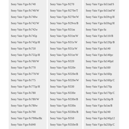
Sony Vaio Vgn-Fs740
Sony Vaio Vgn-N270
Sony Vaio Vgn-Sr51mf/S
Sony Vaio Vgn-Fs740/W
Sony Vaio Vgn-N270e/T
Sony Vaio Vgn-Sr51mf/W
Sony Vaio Vgn-Fs740w
Sony Vaio Vgn-N270e/W
Sony Vaio Vgn-Sr59vg/H
Sony Vaio Vgn-Fs742/W
Sony Vaio Vgn-N29vn/B
Sony Vaio Vgn-Sr59xg/H
Sony Vaio Vgn-Fs742w
Sony Vaio Vgn-N31m
Sony Vaio Vgn-Sz
Sony Vaio Vgn-Fs745p
Sony Vaio Vgn-N31m/W
Sony Vaio Vgn-Sz110/B
Sony Vaio Vgn-Fs745p/H
Sony Vaio Vgn-N31s/W
Sony Vaio Vgn-Sz120p/B
Sony Vaio Vgn-Fs750
Sony Vaio Vgn-N31z/W
Sony Vaio Vgn-Sz140
Sony Vaio Vgn-Fs755p/H
Sony Vaio Vgn-N31zr/W
Sony Vaio Vgn-Sz140pc
Sony Vaio Vgn-Fs760/W
Sony Vaio Vgn-N320
Sony Vaio Vgn-Sz140pd
Sony Vaio Vgn-Fs770
Sony Vaio Vgn-N320e
Sony Vaio Vgn-Sz160
Sony Vaio Vgn-Fs770/W
Sony Vaio Vgn-N320e/B
Sony Vaio Vgn-Sz160p
Sony Vaio Vgn-Fs775
Sony Vaio Vgn-N320e/W
Sony Vaio Vgn-Sz160p/C
Sony Vaio Vgn-Fs775p/H
Sony Vaio Vgn-N330
Sony Vaio Vgn-Sz170p
Sony Vaio Vgn-Fs780
Sony Vaio Vgn-N330e
Sony Vaio Vgn-Sz170p/C
Sony Vaio Vgn-Fs780/W
Sony Vaio Vgn-N330e/B
Sony Vaio Vgn-Sz1hp/B
Sony Vaio Vgn-Fs780w
Sony Vaio Vgn-N330n
Sony Vaio Vgn-Sz1m/B
Sony Vaio Vgn-Fs790
Sony Vaio Vgn-N330n/B
Sony Vaio Vgn-Sz240
Sony Vaio Vgn-Fs790ba/Bz
Sony Vaio Vgn-N350
Sony Vaio Vgn-Sz240p12
Sony Vaio Vgn-Fs840
Sony Vaio Vgn-N350e/B
Sony Vaio Vgn-Sz250p/C