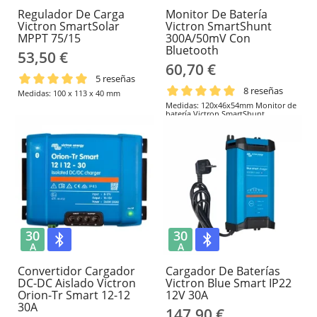
Regulador De Carga
Monitor De Batería
Victron SmartSolar
Victron SmartShunt
MPPT 75/15
300A/50mV Con
Bluetooth
53,50 €
60,70 €
5 reseñas
8 reseñas
Medidas: 100 x 113 x 40 mm
Medidas: 120x46x54mm Monitor de
batería Victron SmartShunt
300A/50mV con Bluetooth y puerto
VE.Direct. Controla SOC, voltaje,
corriente y autonomía desde la app
VictronConnect, sin pantalla.
30
30
A
A
Convertidor Cargador
Cargador De Baterías
DC-DC Aislado Victron
Victron Blue Smart IP22
Orion-Tr Smart 12-12
12V 30A
30A
147,90 €