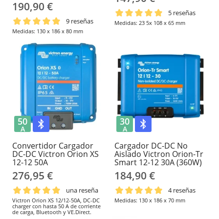
190,90 €
5 reseñas
9 reseñas
Medidas: 23 5x 108 x 65 mm
Medidas: 130 x 186 x 80 mm
50
30
A
A
Convertidor Cargador
Cargador DC-DC No
DC-DC Victron Orion XS
Aislado Victron Orion-Tr
12-12 50A
Smart 12-12 30A (360W)
276,95 €
184,90 €
una reseña
4 reseñas
Victron Orion XS 12/12-50A, DC-DC
Medidas: 130 x 186 x 70 mm
charger con hasta 50 A de corriente
de carga, Bluetooth y VE.Direct.
Carga baterías auxiliares desde la