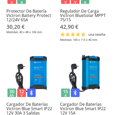
V
A
V
V
A
Protector De Batería
Regulador De Carga
Victron Battery Protect
Victron BlueSolar MPPT
12/24V 65A
75/15
30,20 €
42,90 €
Medidas: 40 x 48 x 106 mm
una reseña
Medidas: 100 x 113 x 40 mm
30
12
15
Ah
V
A
Cargador De Baterías
Cargador De Baterías
Victron Blue Smart IP22
Victron Blue Smart IP22
12V 30A 3 Salidas
12V 15A