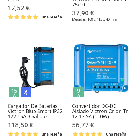
75/10
12,52 €
37,90 €
una reseña
Medidas: 100 x 113 x 40 mm
15
9
A
A
Cargador De Baterías
Convertidor DC-DC
Victron Blue Smart IP22
Aislado Victron Orion-Tr
12V 15A 3 Salidas
12-12 9A (110W)
118,50 €
56,77 €
una reseña
una reseña