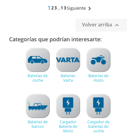
1
2
3
…
13

Siguiente
Volver arriba

Categorías que podrían interesarte:
Baterías de
Baterías
Baterías de
coche
Varta
moto
Baterías de
Cargador
Cargador de
barcos
Batería de
baterías de
Moto
coche