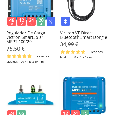
48
12
24
20
V
V
V
A
Regulador De Carga
Victron VE.Direct
Victron SmartSolar
Bluetooth Smart Dongle
MPPT 100/20
34,99 €
75,50 €
5 reseñas
3 reseñas
Medidas: 50 x 75 x 12 mm
Medidas: 100 x 113 x 60 mm
24
65
12
24
15