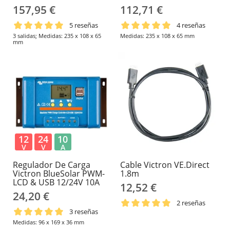
157,95 €
112,71 €
5 reseñas
4 reseñas
3 salidas; Medidas: 235 x 108 x 65
Medidas: 235 x 108 x 65 mm
mm
12
24
10
V
V
A
Regulador De Carga
Cable Victron VE.Direct
Victron BlueSolar PWM-
1.8m
LCD & USB 12/24V 10A
12,52 €
24,20 €
2 reseñas
3 reseñas
Medidas: 96 x 169 x 36 mm