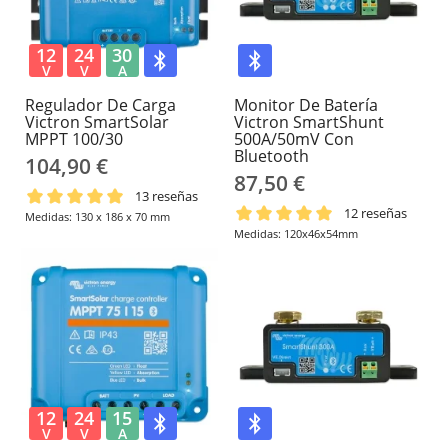
12
24
30
V
V
A
Regulador De Carga
Monitor De Batería
Victron SmartSolar
Victron SmartShunt
MPPT 100/30
500A/50mV Con
Bluetooth
104,90 €
87,50 €
13 reseñas
12 reseñas
Medidas: 130 x 186 x 70 mm
Medidas: 120x46x54mm
12
24
15
V
V
A