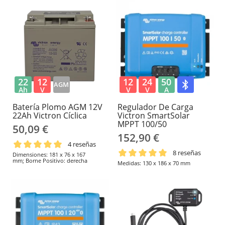
batería principal de forma eficiente
y programable.
22
12
12
24
50
AGM
Ah
V
V
V
A
Batería Plomo AGM 12V
Regulador De Carga
22Ah Victron Cíclica
Victron SmartSolar
MPPT 100/50
50,09 €
152,90 €
4 reseñas
8 reseñas
Dimensiones: 181 x 76 x 167
mm; Borne Positivo: derecha
Medidas: 130 x 186 x 70 mm