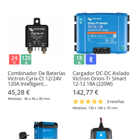
24
120
18
V
A
A
Combinador De Baterías
Cargador DC-DC Aislado
Victron Cyrix-Ct 12/24V
Victron Orion-Tr Smart
120A Intelligent...
12-12 18A (220W)
45,28 €
142,77 €
Medidas: 46 x 46 x 80 mm
3 reseñas
Medidas: 130 x 186 x 70 mm