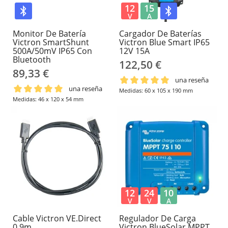
12
15
V
A
Monitor De Batería
Cargador De Baterías
Victron SmartShunt
Victron Blue Smart IP65
500A/50mV IP65 Con
12V 15A
Bluetooth
122,50 €
89,33 €
una reseña
una reseña
Medidas: 60 x 105 x 190 mm
Medidas: 46 x 120 x 54 mm
12
24
10
V
V
A
Cable Victron VE.Direct
Regulador De Carga
0.9m
Victron BlueSolar MPPT