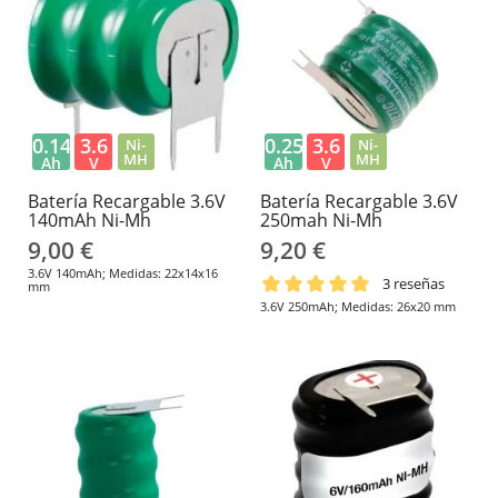
0.14
3.6
0.25
3.6
Ni-
Ni-
MH
MH
Ah
V
Ah
V
Batería Recargable 3.6V
Batería Recargable 3.6V
140mAh Ni-Mh
250mah Ni-Mh
9,00 €
9,20 €
3.6V 140mAh; Medidas: 22x14x16
3 reseñas
mm
3.6V 250mAh; Medidas: 26x20 mm