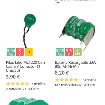
mm
0.04
3
0.08
3.6
Ni-
Li
MH
Ah
V
Ah
V
Pilas Litio ML1220 Con
Batería Recargable 3.6V
Cable Y Conector (1
80mAh Ni-Mh
Unidad)
8,20 €
3,90 €
una reseña
5 reseñas
3.6V 80mAh; Medidas: 19x15 mm
Dimensiones: 2 x 12.5 Ø mm