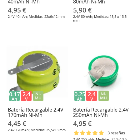
40mAh Ni-Mh
80mAh Ni-Mh
4,95 €
5,90 €
2.4V 40mAh; Medidas: 22x6x12 mm
2.4V 80mAh; Medidas: 15,5 x 13,5
mm
0.17
2.4
0.25
2.4
Ni-
Ni-
MH
MH
Ah
V
Ah
V
Batería Recargable 2.4V
Batería Recargable 2.4V
170mAh Ni-Mh
250mAh Ni-Mh
4,45 €
4,95 €
2.4V 170mAh; Medidas: 25,5x13 mm
3 reseñas
2.4V 250mAh; Medidas: 25,5x13,5