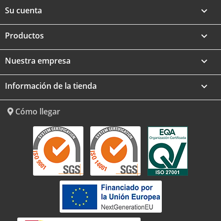
Su cuenta

Productos

Nuestra empresa

Información de la tienda
keyboard_arrow_down
Cómo llegar