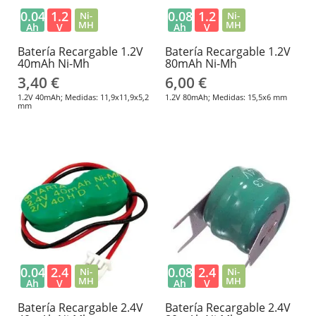
0.04
1.2
0.08
1.2
Ni-
Ni-
MH
MH
Ah
V
Ah
V
Batería Recargable 1.2V
Batería Recargable 1.2V
40mAh Ni-Mh
80mAh Ni-Mh
3,40 €
6,00 €
1.2V 40mAh; Medidas: 11,9x11,9x5,2
1.2V 80mAh; Medidas: 15,5x6 mm
mm
0.04
2.4
0.08
2.4
Ni-
Ni-
MH
MH
Ah
V
Ah
V
Batería Recargable 2.4V
Batería Recargable 2.4V