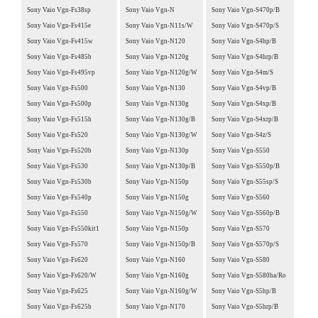
Sony Vaio Vgn-Fs38sp
Sony Vaio Vgn-N
Sony Vaio Vgn-S470p/B
Sony Vaio Vgn-Fs415e
Sony Vaio Vgn-N11s/W
Sony Vaio Vgn-S470p/S
Sony Vaio Vgn-Fs415w
Sony Vaio Vgn-N120
Sony Vaio Vgn-S4hp/B
Sony Vaio Vgn-Fs485b
Sony Vaio Vgn-N120g
Sony Vaio Vgn-S4hrp/B
Sony Vaio Vgn-Fs495vp
Sony Vaio Vgn-N120g/W
Sony Vaio Vgn-S4m/S
Sony Vaio Vgn-Fs500
Sony Vaio Vgn-N130
Sony Vaio Vgn-S4vp/B
Sony Vaio Vgn-Fs500p
Sony Vaio Vgn-N130g
Sony Vaio Vgn-S4xp/B
Sony Vaio Vgn-Fs515h
Sony Vaio Vgn-N130g/B
Sony Vaio Vgn-S4xrp/B
Sony Vaio Vgn-Fs520
Sony Vaio Vgn-N130g/W
Sony Vaio Vgn-S4z/S
Sony Vaio Vgn-Fs520b
Sony Vaio Vgn-N130p
Sony Vaio Vgn-S550
Sony Vaio Vgn-Fs530
Sony Vaio Vgn-N130p/B
Sony Vaio Vgn-S550p/B
Sony Vaio Vgn-Fs530b
Sony Vaio Vgn-N150p
Sony Vaio Vgn-S55sp/S
Sony Vaio Vgn-Fs540p
Sony Vaio Vgn-N150g
Sony Vaio Vgn-S560
Sony Vaio Vgn-Fs550
Sony Vaio Vgn-N150g/W
Sony Vaio Vgn-S560p/B
Sony Vaio Vgn-Fs550kit1
Sony Vaio Vgn-N150p
Sony Vaio Vgn-S570
Sony Vaio Vgn-Fs570
Sony Vaio Vgn-N150p/B
Sony Vaio Vgn-S570p/S
Sony Vaio Vgn-Fs620
Sony Vaio Vgn-N160
Sony Vaio Vgn-S580
Sony Vaio Vgn-Fs620/W
Sony Vaio Vgn-N160g
Sony Vaio Vgn-S580ha/Ro
Sony Vaio Vgn-Fs625
Sony Vaio Vgn-N160g/W
Sony Vaio Vgn-S5hp/B
Sony Vaio Vgn-Fs625b
Sony Vaio Vgn-N170
Sony Vaio Vgn-S5hrp/B