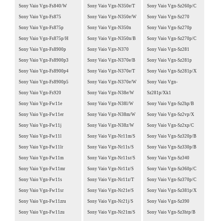
Sony Vaio Vgn-Fs840/W
Sony Vaio Vgn-N350e/T
Sony Vaio Vgn-Sz260p/C
Sony Vaio Vgn-Fs875
Sony Vaio Vgn-N350e/W
Sony Vaio Vgn-Sz270
Sony Vaio Vgn-Fs875p
Sony Vaio Vgn-N350n
Sony Vaio Vgn-Sz270p
Sony Vaio Vgn-Fs875p/H
Sony Vaio Vgn-N350n/B
Sony Vaio Vgn-Sz270p/C
Sony Vaio Vgn-Fs8900p
Sony Vaio Vgn-N370
Sony Vaio Vgn-Sz281
Sony Vaio Vgn-Fs8900p3
Sony Vaio Vgn-N370e/B
Sony Vaio Vgn-Sz281p
Sony Vaio Vgn-Fs8900p4
Sony Vaio Vgn-N370e/T
Sony Vaio Vgn-Sz281p/X
Sony Vaio Vgn-Fs8900p5
Sony Vaio Vgn-N370e/W
Sony Vaio Vgn-
Sony Vaio Vgn-Fs920
Sony Vaio Vgn-N38e/W
Sz281p/Xk1
Sony Vaio Vgn-Fw11e
Sony Vaio Vgn-N38l/W
Sony Vaio Vgn-Sz2hp/B
Sony Vaio Vgn-Fw11er
Sony Vaio Vgn-N38m/W
Sony Vaio Vgn-Sz2vp/X
Sony Vaio Vgn-Fw11j
Sony Vaio Vgn-N38z/W
Sony Vaio Vgn-Sz2xp/C
Sony Vaio Vgn-Fw11l
Sony Vaio Vgn-Nr11m/S
Sony Vaio Vgn-Sz320p/B
Sony Vaio Vgn-Fw11lr
Sony Vaio Vgn-Nr11s/S
Sony Vaio Vgn-Sz330p/B
Sony Vaio Vgn-Fw11m
Sony Vaio Vgn-Nr11sr/S
Sony Vaio Vgn-Sz340
Sony Vaio Vgn-Fw11mr
Sony Vaio Vgn-Nr11z/S
Sony Vaio Vgn-Sz360p/C
Sony Vaio Vgn-Fw11s
Sony Vaio Vgn-Nr11z/T
Sony Vaio Vgn-Sz370p/C
Sony Vaio Vgn-Fw11sr
Sony Vaio Vgn-Nr21e/S
Sony Vaio Vgn-Sz381p/X
Sony Vaio Vgn-Fw11zru
Sony Vaio Vgn-Nr21j/S
Sony Vaio Vgn-Sz390
Sony Vaio Vgn-Fw11zu
Sony Vaio Vgn-Nr21m/S
Sony Vaio Vgn-Sz3htp/B