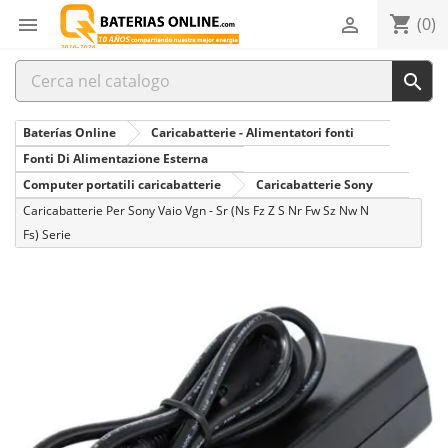
shopping_cart


(0)

Baterías Online
Caricabatterie - Alimentatori fonti
Fonti Di Alimentazione Esterna
Computer portatili caricabatterie
Caricabatterie Sony
Caricabatterie Per Sony Vaio Vgn - Sr (Ns Fz Z S Nr Fw Sz Nw N
Fs) Serie