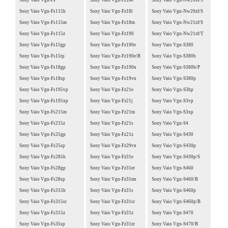
Sony Vaio Vgn-Fs115b
Sony Vaio Vgn-Fz18l
Sony Vaio Vgn-Nw20zf/S
Sony Vaio Vgn-Fs115m
Sony Vaio Vgn-Fz18m
Sony Vaio Vgn-Nw21zf/S
Sony Vaio Vgn-Fs115z
Sony Vaio Vgn-Fz190
Sony Vaio Vgn-Nw21zf/T
Sony Vaio Vgn-Fs15gp
Sony Vaio Vgn-Fz190e
Sony Vaio Vgn-S380
Sony Vaio Vgn-Fs15tp
Sony Vaio Vgn-Fz190e/B
Sony Vaio Vgn-S380b
Sony Vaio Vgn-Fs18gp
Sony Vaio Vgn-Fz190n
Sony Vaio Vgn-S380b/P
Sony Vaio Vgn-Fs18sp
Sony Vaio Vgn-Fz19vn
Sony Vaio Vgn-S380p
Sony Vaio Vgn-Fs195vp
Sony Vaio Vgn-Fz21e
Sony Vaio Vgn-S3hp
Sony Vaio Vgn-Fs195xp
Sony Vaio Vgn-Fz21j
Sony Vaio Vgn-S3vp
Sony Vaio Vgn-Fs215m
Sony Vaio Vgn-Fz21m
Sony Vaio Vgn-S3xp
Sony Vaio Vgn-Fs215z
Sony Vaio Vgn-Fz21s
Sony Vaio Vgn-S4
Sony Vaio Vgn-Fs25gp
Sony Vaio Vgn-Fz21z
Sony Vaio Vgn-S430
Sony Vaio Vgn-Fs25sp
Sony Vaio Vgn-Fz29vn
Sony Vaio Vgn-S430p
Sony Vaio Vgn-Fs285b
Sony Vaio Vgn-Fz31e
Sony Vaio Vgn-S430p/S
Sony Vaio Vgn-Fs28gp
Sony Vaio Vgn-Fz31er
Sony Vaio Vgn-S460
Sony Vaio Vgn-Fs28sp
Sony Vaio Vgn-Fz31mr
Sony Vaio Vgn-S460/B
Sony Vaio Vgn-Fs315b
Sony Vaio Vgn-Fz31s
Sony Vaio Vgn-S460p
Sony Vaio Vgn-Fs315sr
Sony Vaio Vgn-Fz31sr
Sony Vaio Vgn-S460p/B
Sony Vaio Vgn-Fs315z
Sony Vaio Vgn-Fz31z
Sony Vaio Vgn-S470
Sony Vaio Vgn-Fs35sp
Sony Vaio Vgn-Fz31zr
Sony Vaio Vgn-S470/B