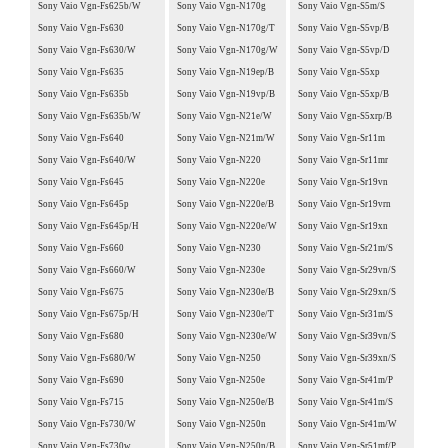
Sony Vaio Vgn-Fs625b/W
Sony Vaio Vgn-N170g
Sony Vaio Vgn-S5m/S
Sony Vaio Vgn-Fs630
Sony Vaio Vgn-N170g/T
Sony Vaio Vgn-S5vp/B
Sony Vaio Vgn-Fs630/W
Sony Vaio Vgn-N170g/W
Sony Vaio Vgn-S5vp/D
Sony Vaio Vgn-Fs635
Sony Vaio Vgn-N19ep/B
Sony Vaio Vgn-S5xp
Sony Vaio Vgn-Fs635b
Sony Vaio Vgn-N19vp/B
Sony Vaio Vgn-S5xp/B
Sony Vaio Vgn-Fs635b/W
Sony Vaio Vgn-N21e/W
Sony Vaio Vgn-S5xrp/B
Sony Vaio Vgn-Fs640
Sony Vaio Vgn-N21m/W
Sony Vaio Vgn-Sr11m
Sony Vaio Vgn-Fs640/W
Sony Vaio Vgn-N220
Sony Vaio Vgn-Sr11mr
Sony Vaio Vgn-Fs645
Sony Vaio Vgn-N220e
Sony Vaio Vgn-Sr19vn
Sony Vaio Vgn-Fs645p
Sony Vaio Vgn-N220e/B
Sony Vaio Vgn-Sr19vrn
Sony Vaio Vgn-Fs645p/H
Sony Vaio Vgn-N220e/W
Sony Vaio Vgn-Sr19xn
Sony Vaio Vgn-Fs660
Sony Vaio Vgn-N230
Sony Vaio Vgn-Sr21m/S
Sony Vaio Vgn-Fs660/W
Sony Vaio Vgn-N230e
Sony Vaio Vgn-Sr29vn/S
Sony Vaio Vgn-Fs675
Sony Vaio Vgn-N230e/B
Sony Vaio Vgn-Sr29xn/S
Sony Vaio Vgn-Fs675p/H
Sony Vaio Vgn-N230e/T
Sony Vaio Vgn-Sr31m/S
Sony Vaio Vgn-Fs680
Sony Vaio Vgn-N230e/W
Sony Vaio Vgn-Sr39vn/S
Sony Vaio Vgn-Fs680/W
Sony Vaio Vgn-N250
Sony Vaio Vgn-Sr39xn/S
Sony Vaio Vgn-Fs690
Sony Vaio Vgn-N250e
Sony Vaio Vgn-Sr41m/P
Sony Vaio Vgn-Fs715
Sony Vaio Vgn-N250e/B
Sony Vaio Vgn-Sr41m/S
Sony Vaio Vgn-Fs730/W
Sony Vaio Vgn-N250n
Sony Vaio Vgn-Sr41m/W
Sony Vaio Vgn-Fs730w
Sony Vaio Vgn-N250n/B
Sony Vaio Vgn-Sr51mf/P