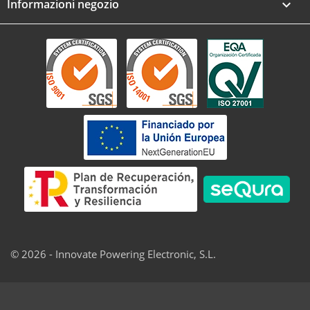
Informazioni negozio
keyboard_arrow_down
© 2026 - Innovate Powering Electronic, S.L.