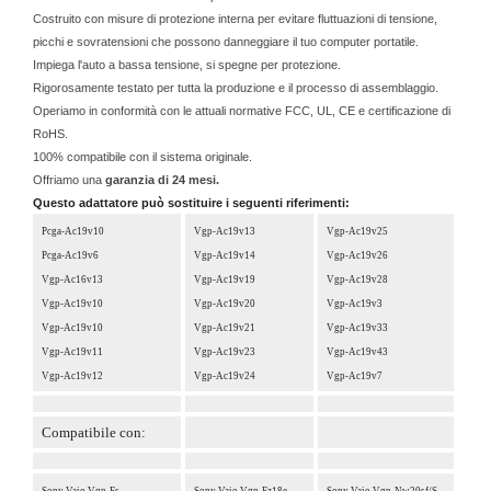
Costruito con misure di protezione interna per evitare fluttuazioni di tensione,
picchi e sovratensioni che possono danneggiare il tuo computer portatile.
Impiega l'auto a bassa tensione, si spegne per protezione.
Rigorosamente testato per tutta la produzione e il processo di assemblaggio.
Operiamo in conformità con le attuali normative FCC, UL, CE e certificazione di
RoHS.
100% compatibile con il sistema originale.
Offriamo una
garanzia di 24 mesi.
Questo adattatore può sostituire i seguenti riferimenti:
Pcga-Ac19v10
Vgp-Ac19v13
Vgp-Ac19v25
Pcga-Ac19v6
Vgp-Ac19v14
Vgp-Ac19v26
Vgp-Ac16v13
Vgp-Ac19v19
Vgp-Ac19v28
Vgp-Ac19v10
Vgp-Ac19v20
Vgp-Ac19v3
Vgp-Ac19v10
Vgp-Ac19v21
Vgp-Ac19v33
Vgp-Ac19v11
Vgp-Ac19v23
Vgp-Ac19v43
Vgp-Ac19v12
Vgp-Ac19v24
Vgp-Ac19v7
Compatibile con:
Sony Vaio Vgn-Fs
Sony Vaio Vgn-Fz18e
Sony Vaio Vgn-Nw20sf/S