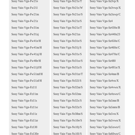
Sony Vaio Vgn-Fw21e
Sony Vaio Vgn-Nr21s/T
Sony Vaio Vgn-Sz3vp/X
Sony Vaio Vgn-Fw21l
Sony Vaio Vgn-Nr21s/W
Sony Vaio Vgn-Sz3vwp/X
Sony Vaio Vgn-Fw21m
Sony Vaio Vgn-Nr21sr/S
Sony Vaio Vgn-Sz3xwp/C
Sony Vaio Vgn-Fw21z
Sony Vaio Vgn-Nr21z/S
Sony Vaio Vgn-Sz4
Sony Vaio Vgn-Fw31m
Sony Vaio Vgn-Nr21z/T
Sony Vaio Vgn-Sz430n/B
Sony Vaio Vgn-Fw31zj
Sony Vaio Vgn-Nr21zs
Sony Vaio Vgn-Sz440n23
Sony Vaio Vgn-Fw41e/H
Sony Vaio Vgn-Nr31e/S
Sony Vaio Vgn-Sz450n/C
Sony Vaio Vgn-Fw41m/H
Sony Vaio Vgn-Nr31j/S
Sony Vaio Vgn-Sz460n/C
Sony Vaio Vgn-Fw41zj/H
Sony Vaio Vgn-Nr31s/S
Sony Vaio Vgn-Sz470n/C
Sony Vaio Vgn-Fw48e/H
Sony Vaio Vgn-Nr31sr/S
Sony Vaio Vgn-Sz480
Sony Vaio Vgn-Fw51jf/H
Sony Vaio Vgn-Nr31z/S
Sony Vaio Vgn-Sz491n/X
Sony Vaio Vgn-Fw51mf/H
Sony Vaio Vgn-Nr31zr/T
Sony Vaio Vgn-Sz4mn/B
Sony Vaio Vgn-Fw51zf/H
Sony Vaio Vgn-Nr32l/S
Sony Vaio Vgn-Sz4vn/X
Sony Vaio Vgn-Fz11l
Sony Vaio Vgn-Nr32m/S
Sony Vaio Vgn-Sz4vwn/X
Sony Vaio Vgn-Fz11m
Sony Vaio Vgn-Nr32ms
Sony Vaio Vgn-Sz4xwn/C
Sony Vaio Vgn-Fz11s
Sony Vaio Vgn-Nr32s/S
Sony Vaio Vgn-Sz5mn/B
Sony Vaio Vgn-Fz11sr
Sony Vaio Vgn-Nr32z/S
Sony Vaio Vgn-Sz5mtn/B
Sony Vaio Vgn-Fz11z
Sony Vaio Vgn-Nr38m/S
Sony Vaio Vgn-Sz5vn/X
Sony Vaio Vgn-Fz11zr
Sony Vaio Vgn-Ns10e/S
Sony Vaio Vgn-Sz5vwn/X
Sony Vaio Vgn-Fz130
Sony Vaio Vgn-Ns10j/S
Sony Vaio Vgn-Sz5xwn/C
Sony Vaio Vgn-Fz130e
Sony Vaio Vgn-Ns10l/S
Sony Vaio Vgn-Sz60wn/C