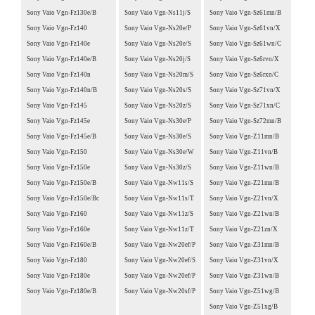
Sony Vaio Vgn-Fz130e/B
Sony Vaio Vgn-Ns11j/S
Sony Vaio Vgn-Sz61mn/B
Sony Vaio Vgn-Fz140
Sony Vaio Vgn-Ns20e/P
Sony Vaio Vgn-Sz61vn/X
Sony Vaio Vgn-Fz140e
Sony Vaio Vgn-Ns20e/S
Sony Vaio Vgn-Sz61wn/C
Sony Vaio Vgn-Fz140e/B
Sony Vaio Vgn-Ns20j/S
Sony Vaio Vgn-Sz6rvn/X
Sony Vaio Vgn-Fz140n
Sony Vaio Vgn-Ns20m/S
Sony Vaio Vgn-Sz6rxn/C
Sony Vaio Vgn-Fz140n/B
Sony Vaio Vgn-Ns20s/S
Sony Vaio Vgn-Sz71vn/X
Sony Vaio Vgn-Fz145
Sony Vaio Vgn-Ns20z/S
Sony Vaio Vgn-Sz71xn/C
Sony Vaio Vgn-Fz145e
Sony Vaio Vgn-Ns30e/P
Sony Vaio Vgn-Sz72mn/B
Sony Vaio Vgn-Fz145e/B
Sony Vaio Vgn-Ns30e/S
Sony Vaio Vgn-Z11mn/B
Sony Vaio Vgn-Fz150
Sony Vaio Vgn-Ns30e/W
Sony Vaio Vgn-Z11vn/B
Sony Vaio Vgn-Fz150e
Sony Vaio Vgn-Ns30z/S
Sony Vaio Vgn-Z11wn/B
Sony Vaio Vgn-Fz150e/B
Sony Vaio Vgn-Nw11s/S
Sony Vaio Vgn-Z21mn/B
Sony Vaio Vgn-Fz150e/Bc
Sony Vaio Vgn-Nw11s/T
Sony Vaio Vgn-Z21vn/X
Sony Vaio Vgn-Fz160
Sony Vaio Vgn-Nw11z/S
Sony Vaio Vgn-Z21wn/B
Sony Vaio Vgn-Fz160e
Sony Vaio Vgn-Nw11z/T
Sony Vaio Vgn-Z21zn/X
Sony Vaio Vgn-Fz160e/B
Sony Vaio Vgn-Nw20ef/P
Sony Vaio Vgn-Z31mn/B
Sony Vaio Vgn-Fz180
Sony Vaio Vgn-Nw20ef/S
Sony Vaio Vgn-Z31vn/X
Sony Vaio Vgn-Fz180e
Sony Vaio Vgn-Nw20ef/P
Sony Vaio Vgn-Z31wn/B
Sony Vaio Vgn-Fz180e/B
Sony Vaio Vgn-Nw20sf/P
Sony Vaio Vgn-Z51wg/B
Sony Vaio Vgn-Z51xg/B