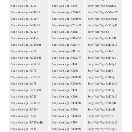
Sony Vaio Vgn-Fs740
Sony Vaio Vgn-N270
Sony Vaio Vgn-Sr51mf/S
Sony Vaio Vgn-Fs740/W
Sony Vaio Vgn-N270e/T
Sony Vaio Vgn-Sr51mf/W
Sony Vaio Vgn-Fs740w
Sony Vaio Vgn-N270e/W
Sony Vaio Vgn-Sr59vg/H
Sony Vaio Vgn-Fs742/W
Sony Vaio Vgn-N29vn/B
Sony Vaio Vgn-Sr59xg/H
Sony Vaio Vgn-Fs742w
Sony Vaio Vgn-N31m
Sony Vaio Vgn-Sz
Sony Vaio Vgn-Fs745p
Sony Vaio Vgn-N31m/W
Sony Vaio Vgn-Sz110/B
Sony Vaio Vgn-Fs745p/H
Sony Vaio Vgn-N31s/W
Sony Vaio Vgn-Sz120p/B
Sony Vaio Vgn-Fs750
Sony Vaio Vgn-N31z/W
Sony Vaio Vgn-Sz140
Sony Vaio Vgn-Fs755p/H
Sony Vaio Vgn-N31zr/W
Sony Vaio Vgn-Sz140pc
Sony Vaio Vgn-Fs760/W
Sony Vaio Vgn-N320
Sony Vaio Vgn-Sz140pd
Sony Vaio Vgn-Fs770
Sony Vaio Vgn-N320e
Sony Vaio Vgn-Sz160
Sony Vaio Vgn-Fs770/W
Sony Vaio Vgn-N320e/B
Sony Vaio Vgn-Sz160p
Sony Vaio Vgn-Fs775
Sony Vaio Vgn-N320e/W
Sony Vaio Vgn-Sz160p/C
Sony Vaio Vgn-Fs775p/H
Sony Vaio Vgn-N330
Sony Vaio Vgn-Sz170p
Sony Vaio Vgn-Fs780
Sony Vaio Vgn-N330e
Sony Vaio Vgn-Sz170p/C
Sony Vaio Vgn-Fs780/W
Sony Vaio Vgn-N330e/B
Sony Vaio Vgn-Sz1hp/B
Sony Vaio Vgn-Fs780w
Sony Vaio Vgn-N330n
Sony Vaio Vgn-Sz1m/B
Sony Vaio Vgn-Fs790
Sony Vaio Vgn-N330n/B
Sony Vaio Vgn-Sz240
Sony Vaio Vgn-Fs790ba/Bz
Sony Vaio Vgn-N350
Sony Vaio Vgn-Sz240p12
Sony Vaio Vgn-Fs840
Sony Vaio Vgn-N350e/B
Sony Vaio Vgn-Sz250p/C