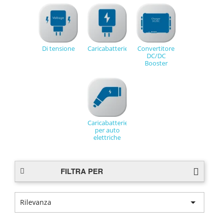
Di tensione
Caricabatterie
Convertitore
DC/DC
Booster
Caricabatterie
per auto
elettriche
FILTRA PER

Rilevanza