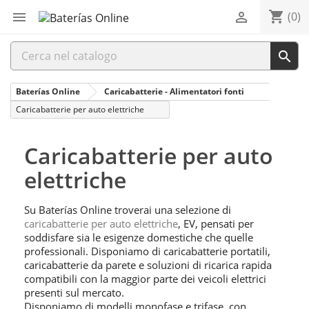
shopping_cart


(0)

Baterías Online
Caricabatterie - Alimentatori fonti
Caricabatterie per auto elettriche
Caricabatterie per auto
elettriche
Su Baterías Online troverai una selezione di
caricabatterie per auto elettriche
, EV, pensati per
soddisfare sia le esigenze domestiche che quelle
professionali. Disponiamo di caricabatterie portatili,
caricabatterie da parete e soluzioni di ricarica rapida
compatibili con la maggior parte dei veicoli elettrici
presenti sul mercato.
Disponiamo di modelli monofase e trifase, con