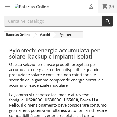
shopping_cart


(0)

Baterías Online
Marchi
Pylontech
Pylontech: energia accumulata per
solare, backup e impianti isolati
Questa selezione riunisce prodotti progettati per
accumulare energia e renderla disponibile quando
produzione solare e consumo non coincidono. A
seconda della gamma comprende energia portatile e
accumulo residenziale modulare.
La gamma si riconosce facilmente attraverso le
famiglie:
US2000C, US3000C, US5000, Force H y
Pelio
. Il dimensionamento deve considerare consumo
giornaliero, potenza simultanea, autonomia richiesta e
compatibilità con inverter o regolatore di carica.