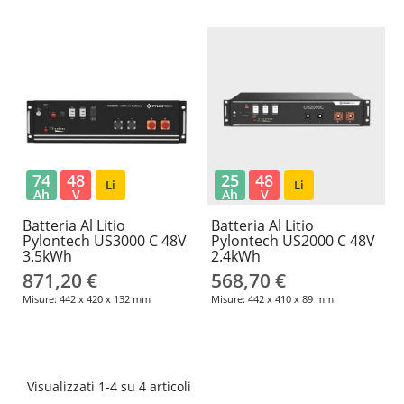
74
48
25
48
Li
Li
Ah
V
Ah
V
Batteria Al Litio
Batteria Al Litio
Pylontech US3000 C 48V
Pylontech US2000 C 48V
3.5kWh
2.4kWh
871,20 €
568,70 €
Misure: 442 x 420 x 132 mm
Misure: 442 x 410 x 89 mm
Visualizzati 1-4 su 4 articoli