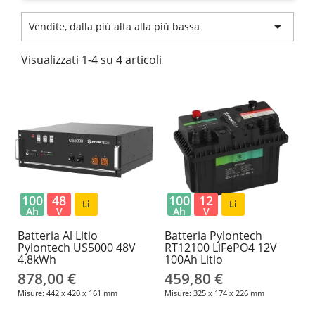

Vendite, dalla più alta alla più bassa
Visualizzati 1-4 su 4 articoli
100
48
100
12
Li
Li
Ah
V
Ah
V
Batteria Al Litio
Batteria Pylontech
Pylontech US5000 48V
RT12100 LiFePO4 12V
4.8kWh
100Ah Litio
878,00 €
459,80 €
Misure: 442 x 420 x 161 mm
Misure: 325 x 174 x 226 mm