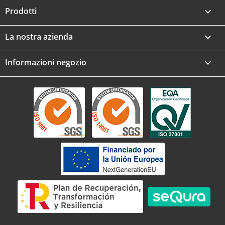
Prodotti

La nostra azienda

Informazioni negozio
keyboard_arrow_down