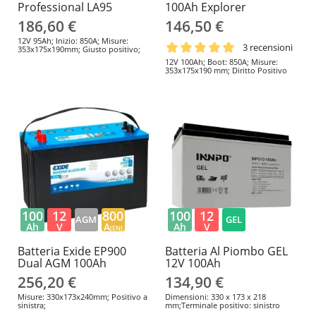
Professional LA95
100Ah Explorer
186,60 €
146,50 €
12V 95Ah; Inizio: 850A; Misure:
3 recensioni
353x175x190mm; Giusto positivo;
12V 100Ah; Boot: 850A; Misure:
353x175x190 mm; Diritto Positivo
100
12
800
100
12
AGM
GEL
Ah
V
A
Ah
V
(EN)
Batteria Exide EP900
Batteria Al Piombo GEL
Dual AGM 100Ah
12V 100Ah
256,20 €
134,90 €
Misure: 330x173x240mm; Positivo a
Dimensioni: 330 x 173 x 218
sinistra;
mm;Terminale positivo: sinistro