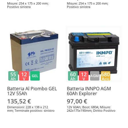
Misure: 254 x 175 x 200 mm;
Misure: 254 x 175 x 200 mm;
Positivo sinistra
Positivo sinistra
55
12
60
12
680
GEL
AGM
Ah
V
Ah
V
A
(EN)
Batteria Al Piombo GEL
Batteria INNPO AGM
12V 55Ah
60Ah Explorer
135,52 €
97,00 €
Dimensioni: 228 x 138 x 212
12V 60Ah; Boot: 680A; Misure:
mm; Terminale positivo: sinistro
242x175x190mm; Diritto Positivo