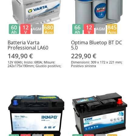
60
12
680
66
12
845
AGM
AGM
Ah
V
A
Ah
V
A
(EN)
(EN)
Batteria Varta
Optima Bluetop BT DC
Professional LA60
5.0
149,90 €
229,90 €
12V 60Ah; Inizio: 680A; Misure:
Dimensioni: 309 x 172 x 221 mm;
242x175x190mm; Giustio positivo;
Positivo sinistra