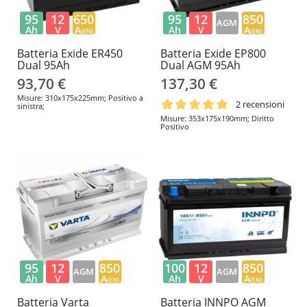
95
12
650
95
12
850
AGM
Ah
V
A
Ah
V
A
(EN)
(EN)
Batteria Exide ER450
Batteria Exide EP800
Dual 95Ah
Dual AGM 95Ah
93,70 €
137,30 €
Misure: 310x175x225mm; Positivo a
2 recensioni
sinistra;
Misure: 353x175x190mm; Diritto
Positivo
95
12
850
100
12
850
AGM
AGM
Ah
V
A
Ah
V
A
(EN)
(EN)
Batteria Varta
Batteria INNPO AGM