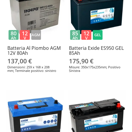
80
12
85
12
AGM
GEL
Ah
V
Ah
V
Batteria Al Piombo AGM
Batteria Exide ES950 GEL
12V 80Ah
85Ah
137,00 €
175,90 €
Dimensioni: 259 x 168 x 208
Misure: 350x175x235mm; Positivo
mm; Terminale positivo: sinistro
Sinistra