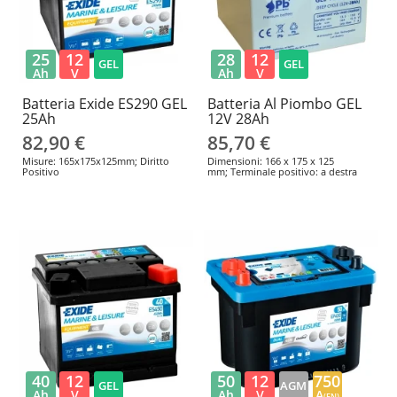
25
12
28
12
GEL
GEL
Ah
V
Ah
V
Batteria Exide ES290 GEL
Batteria Al Piombo GEL
25Ah
12V 28Ah
82,90 €
85,70 €
Misure: 165x175x125mm; Diritto
Dimensioni: 166 x 175 x 125
Positivo
mm; Terminale positivo: a destra
40
12
50
12
750
GEL
AGM
Ah
V
Ah
V
A
(EN)