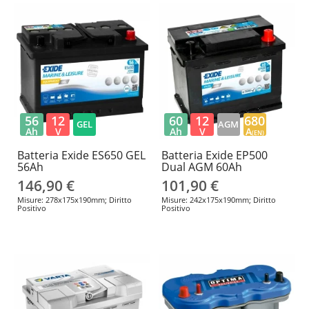
56
12
60
12
680
GEL
AGM
Ah
V
Ah
V
A
(EN)
Batteria Exide ES650 GEL
Batteria Exide EP500
56Ah
Dual AGM 60Ah
146,90 €
101,90 €
Misure: 278x175x190mm; Diritto
Misure: 242x175x190mm; Diritto
Positivo
Positivo