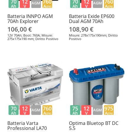
70
12
760
70
12
760
AGM
AGM
Ah
V
A
Ah
V
A
(EN)
(EN)
Batteria INNPO AGM
Batteria Exide EP600
70Ah Explorer
Dual AGM 70Ah
106,00 €
108,90 €
12V 70Ah; Boot: 760A; Misure:
Misure: 278x175x190mm; Diritto
275x175x190 mm; Diritto Positivo
Positivo
70
12
760
75
12
975
AGM
AGM
Ah
V
A
Ah
V
A
(EN)
(EN)
Batteria Varta
Optima Bluetop BT DC
Professional LA70
5.5