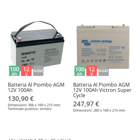
100
12
100
12
AGM
AGM
Ah
V
Ah
V
Batteria Al Piombo AGM
Batteria Al Piombo AGM
12V 100Ah
12V 100Ah Victron Super
Cycle
130,90 €
247,97 €
Dimensioni: 306 x 169 x 215 mm;
Terminale positivo: sinistro
Dimensioni: 260 x 168 x 215 mm