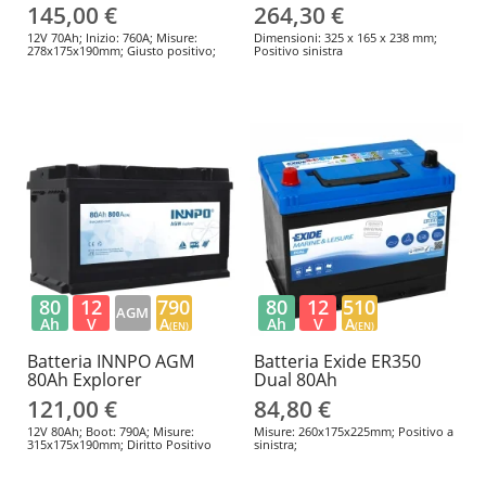
145,00 €
264,30 €
12V 70Ah; Inizio: 760A; Misure:
Dimensioni: 325 x 165 x 238 mm;
278x175x190mm; Giusto positivo;
Positivo sinistra
80
12
790
80
12
510
AGM
Ah
V
A
Ah
V
A
(EN)
(EN)
Batteria INNPO AGM
Batteria Exide ER350
80Ah Explorer
Dual 80Ah
121,00 €
84,80 €
12V 80Ah; Boot: 790A; Misure:
Misure: 260x175x225mm; Positivo a
315x175x190mm; Diritto Positivo
sinistra;