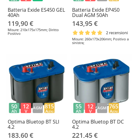
Batteria Exide ES450 GEL
Batteria Exide EP450
40Ah
Dual AGM 50Ah
119,90 €
143,95 €
Misure: 210x175x175mm; Diritto
2 recensioni
Positivo
Misure: 260x173x206mm; Positivo a
sinistra;
50
12
815
55
12
765
AGM
AGM
Ah
V
A
Ah
V
A
(EN)
(EN)
Optima Bluetop BT SLI
Optima Bluetop BT DC
4.2
4.2
183,60 €
221,45 €