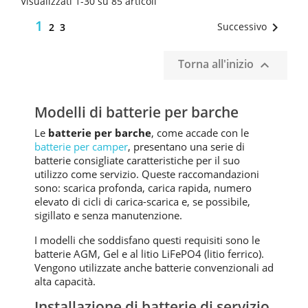
Visualizzati 1-30 su 85 articoli
1

Successivo
2
3
Torna all'inizio

Modelli di batterie per barche
Le
batterie per barche
, come accade con le
batterie per camper
, presentano una serie di
batterie consigliate caratteristiche per il suo
utilizzo come servizio. Queste raccomandazioni
sono: scarica profonda, carica rapida, numero
elevato di cicli di carica-scarica e, se possibile,
sigillato e senza manutenzione.
I modelli che soddisfano questi requisiti sono le
batterie AGM, Gel e al litio LiFePO4 (litio ferrico).
Vengono utilizzate anche batterie convenzionali ad
alta capacità.
Installazione di batterie di servizio