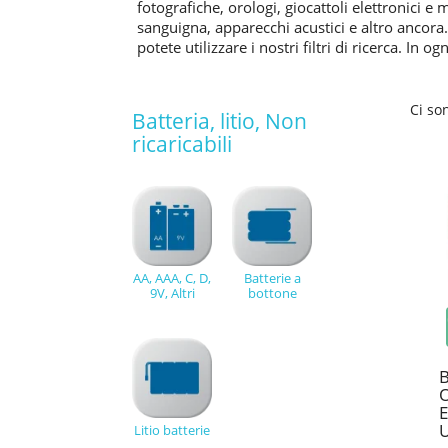
fotografiche, orologi, giocattoli elettronici e
sanguigna, apparecchi acustici e altro ancora.
potete utilizzare i nostri filtri di ricerca. In 
Ci so
Batteria, litio, Non
ricaricabili
AA, AAA, C, D,
Batterie a
9V, Altri
bottone
B
O
E
U
Litio batterie