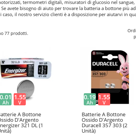
 motorizzati, termometri digitali, misuratori di glucosio nel sangue
 Se avete bisogno di aiuto per trovare la batteria a bottone più ad
ogni caso, il nostro servizio clienti è a disposizione per aiutarvi in 
Ord
no 77 prodotti.
p
0.01
1.55
0.19
1.55
Ah
V
Ah
V
atterie A Bottone
Batterie A Bottone
ssido D'Argento
Ossido D'Argento
nergizer 321 DL (1
Duracell 357 303 (2
nità)
Unità)