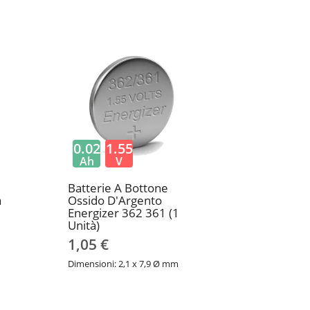
0.02
1.55
Ah
V
Batterie A Bottone
a
Ossido D'Argento
Energizer 362 361 (1
Unità)
1,05 €
Dimensioni: 2,1 x 7,9 Ø mm