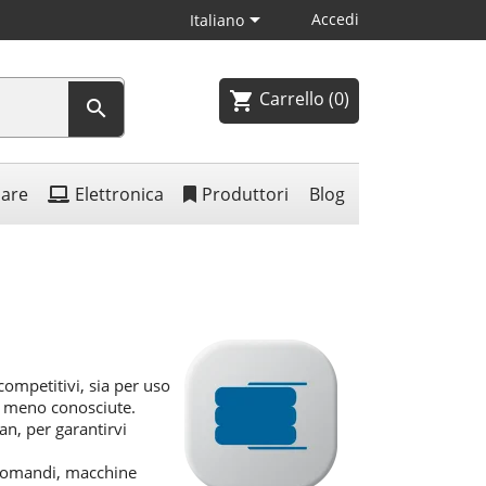

Accedi
Italiano
Carrello
(0)
shopping_cart

lare
Elettronica
Produttori
Blog
 competitivi, sia per uso
e meno conosciute.
an, per garantirvi
lecomandi, macchine