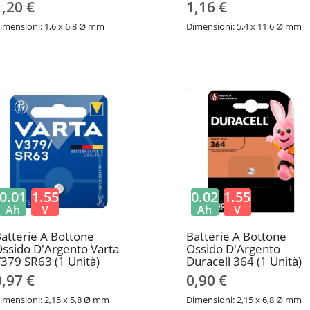
1,20 €
1,16 €
imensioni: 1,6 x 6,8 Ø mm
Dimensioni: 5,4 x 11,6 Ø mm
0.01
1.55
0.02
1.55
Ah
V
Ah
V
atterie A Bottone
Batterie A Bottone
ssido D'Argento Varta
Ossido D'Argento
379 SR63 (1 Unità)
Duracell 364 (1 Unità)
0,97 €
0,90 €
imensioni: 2,15 x 5,8 Ø mm
Dimensioni: 2,15 x 6,8 Ø mm