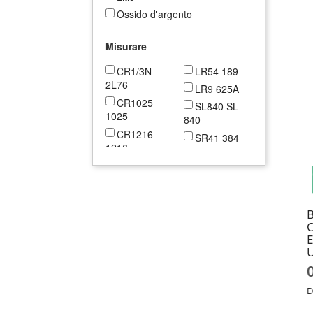
Ossido d'argento
Misurare
CR1/3N
LR54 189
2L76
LR9 625A
CR1025
SL840 SL-
1025
840
CR1216
SR41 384
1216
SR41 392
CR1220
SR43 301
1220
SR43 386
CR1225
SR44 303
1225
B
SR44 357
O
CR1616
E
1616
SR45 380
U
CR1620
SR45 394
1620
SR48 393
D
CR1632
SR54 389
1632
SR54 390