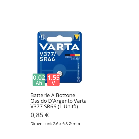
0.02
1.55
Ah
V
Batterie A Bottone
Ossido D'Argento Varta
V377 SR66 (1 Unità)
0,85 €
Dimensioni: 2.6 x 6.8 Ø mm