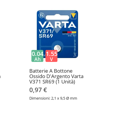
0.04
1.55
Ah
V
Batterie A Bottone
a
Ossido D'Argento Varta
V371 SR69 (1 Unità)
0,97 €
Dimensioni: 2,1 x 9,5 Ø mm