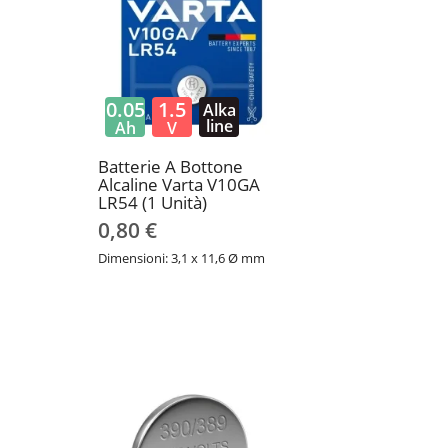
0.05
1.5
Alka
line
Ah
V
Batterie A Bottone
Alcaline Varta V10GA
LR54 (1 Unità)
0,80 €
Dimensioni: 3,1 x 11,6 Ø mm