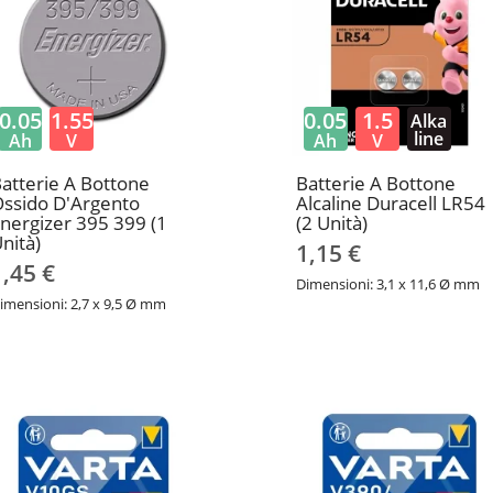
0.05
1.55
0.05
1.5
Alka
line
Ah
V
Ah
V
atterie A Bottone
Batterie A Bottone
ssido D'Argento
Alcaline Duracell LR54
nergizer 395 399 (1
(2 Unità)
nità)
1,15 €
1,45 €
Dimensioni: 3,1 x 11,6 Ø mm
imensioni: 2,7 x 9,5 Ø mm