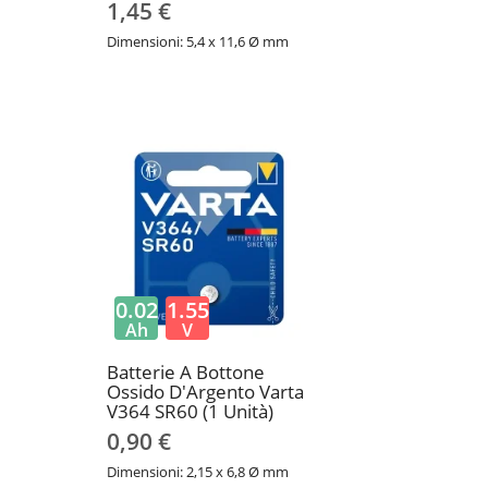
1,45 €
Dimensioni: 5,4 x 11,6 Ø mm
0.02
1.55
Ah
V
Batterie A Bottone
Ossido D'Argento Varta
V364 SR60 (1 Unità)
0,90 €
Dimensioni: 2,15 x 6,8 Ø mm