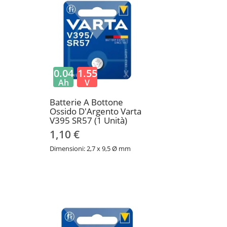
0.04
1.55
Ah
V
Batterie A Bottone
Ossido D'Argento Varta
V395 SR57 (1 Unità)
1,10 €
Dimensioni: 2,7 x 9,5 Ø mm