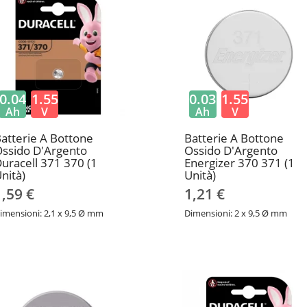
0.04
1.55
0.03
1.55
Ah
V
Ah
V
atterie A Bottone
Batterie A Bottone
ssido D'Argento
Ossido D'Argento
uracell 371 370 (1
Energizer 370 371 (1
nità)
Unità)
1,59 €
1,21 €
imensioni: 2,1 x 9,5 Ø mm
Dimensioni: 2 x 9,5 Ø mm