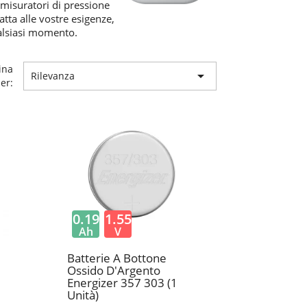
, misuratori di pressione
atta alle vostre esigenze,
qualsiasi momento.
ina

Rilevanza
er:
0.19
1.55
Ah
V
Batterie A Bottone
Ossido D'Argento
Energizer 357 303 (1
Unità)