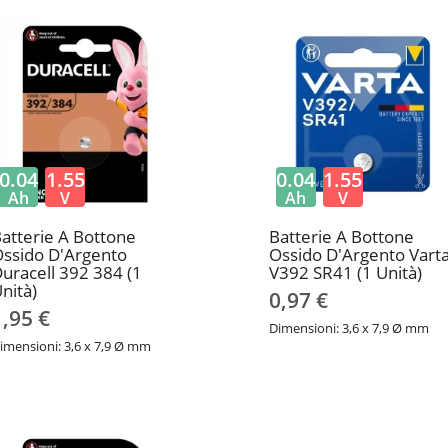
0.04
1.55
0.04
1.55
Ah
V
Ah
V
atterie A Bottone
Batterie A Bottone
ssido D'Argento
Ossido D'Argento Vart
uracell 392 384 (1
V392 SR41 (1 Unità)
nità)
0,97 €
1,95 €
Dimensioni: 3,6 x 7,9 Ø mm
imensioni: 3,6 x 7,9 Ø mm