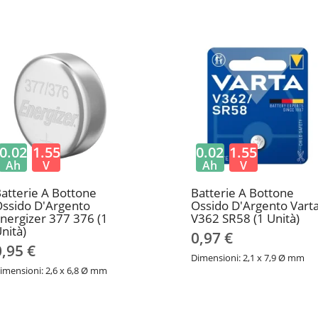
0.02
1.55
0.02
1.55
Ah
V
Ah
V
atterie A Bottone
Batterie A Bottone
ssido D'Argento
Ossido D'Argento Vart
nergizer 377 376 (1
V362 SR58 (1 Unità)
nità)
0,97 €
0,95 €
Dimensioni: 2,1 x 7,9 Ø mm
imensioni: 2,6 x 6,8 Ø mm