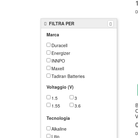
D
FILTRA PER
Marca
Duracell
Energizer
INNPO
Maxell
Tadiran Batteries
Varta
Voltaggio (V)
1.5
3
B
1.55
3.6
O
V
Tecnologia
Alkaline
D
Litio