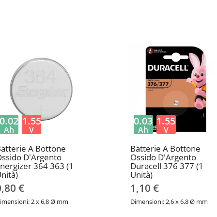
0.02
1.55
0.03
1.55
Ah
V
Ah
V
atterie A Bottone
Batterie A Bottone
ssido D'Argento
Ossido D'Argento
nergizer 364 363 (1
Duracell 376 377 (1
nità)
Unità)
0,80 €
1,10 €
imensioni: 2 x 6,8 Ø mm
Dimensioni: 2,6 x 6,8 Ø mm