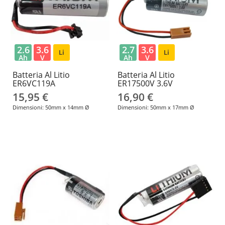
2.6
3.6
2.7
3.6
Li
Li
Ah
V
Ah
V
Batteria Al Litio
Batteria Al Litio
ER6VC119A
ER17500V 3.6V
15,95 €
16,90 €
Dimensioni: 50mm x 14mm Ø
Dimensioni: 50mm x 17mm Ø