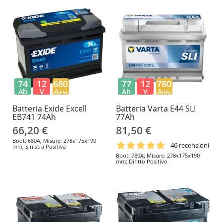
74
12
680
77
12
780
Ah
V
A
Ah
V
A
(EN)
(EN)
Batteria Exide Excell
Batteria Varta E44 SLI
EB741 74Ah
77Ah
66,20 €
81,50 €
Boot: 680A; Misure: 278x175x190
46 recensioni
mm; Sinistra Positiva
Boot: 780A; Misure: 278x175x190
mm; Diritto Positivo