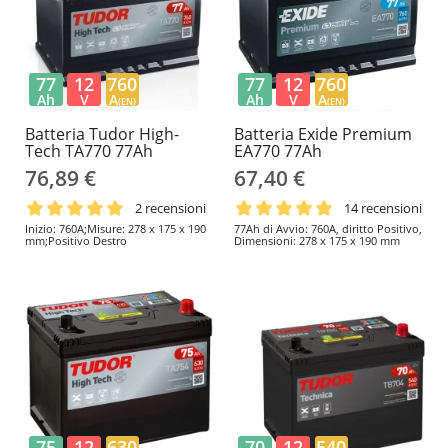
77
12
760
77
12
760
Ah
V
A
Ah
V
A
(EN)
(EN)
Batteria Tudor High-
Batteria Exide Premium
Tech TA770 77Ah
EA770 77Ah
76,89 €
67,40 €
2 recensioni
14 recensioni
Inizio: 760A;Misure: 278 x 175 x 190
77Ah di Avvio: 760A, diritto Positivo,
mm;Positivo Destro
Dimensioni: 278 x 175 x 190 mm
75
12
630
70
12
540