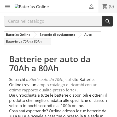
shopping_cart


(0)

Baterías Online
Batterie di avviamento
Auto
Batterie da 70Ah a 80Ah
Batterie per auto da
70Ah a 80Ah
Se cerchi
batterie auto da 70Ah
, sul sito Batteries
Online trovi un
ampio catalogo di ricambi con un
ottimo rapporto qualità-prezzo forte>.
Dai un'occhiata a tutte le batterie disponibili e ottieni il
prodotto che meglio si adatta alle specifiche di ciascun
veicolo in pochi secondi e al 100% online.
Cosa stai aspettando? Ordina adesso le tue batterie da
70 a 80 A e ricevile a casa tua o presso la tua sede in