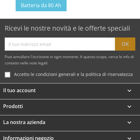
Batteria da 80 Ah
Ricevi le nostre novità e le offerte speciali
Puoi annullare l'iscrizione in ogni momenti. A questo scopo, cerca le info di
contatto nelle note legali.
Accetto le condizioni generali e la politica di riservatezza
Il tuo account

Prodotti

La nostra azienda

Informazioni negozio
keyboard_arrow_down