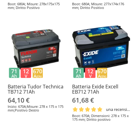
Boot: 680A; Misure: 278x175x175
Boot: 680A; Misure: 277x174x176
mm; Diritto Positivo
mm; Diritto Positivo
71
12
670
71
12
670
Ah
V
A
Ah
V
A
(EN)
(EN)
Batteria Tudor Technica
Batteria Exide Excell
TB712 71Ah
EB712 71Ah
64,10 €
61,68 €
Inizio: 670A;Misure: 278 x 175 x 175
una recensione
mm;Positivo Destro
Boot: 670A; Dimensioni: 278 x 175 x
175 mm; Diritto positivo