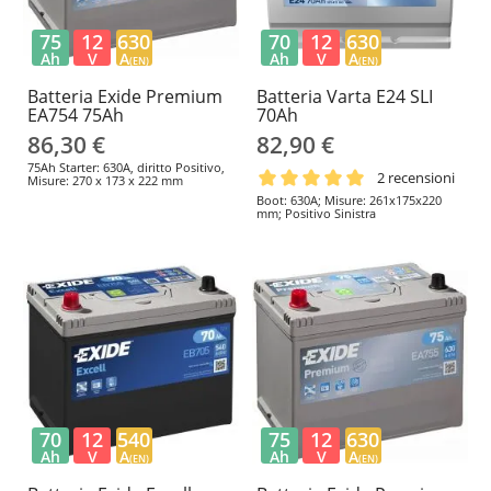
75
12
630
70
12
630
Ah
V
A
Ah
V
A
(EN)
(EN)
Batteria Exide Premium
Batteria Varta E24 SLI
EA754 75Ah
70Ah
86,30 €
82,90 €
75Ah Starter: 630A, diritto Positivo,
2 recensioni
Misure: 270 x 173 x 222 mm
Boot: 630A; Misure: 261x175x220
mm; Positivo Sinistra
70
12
540
75
12
630
Ah
V
A
Ah
V
A
(EN)
(EN)