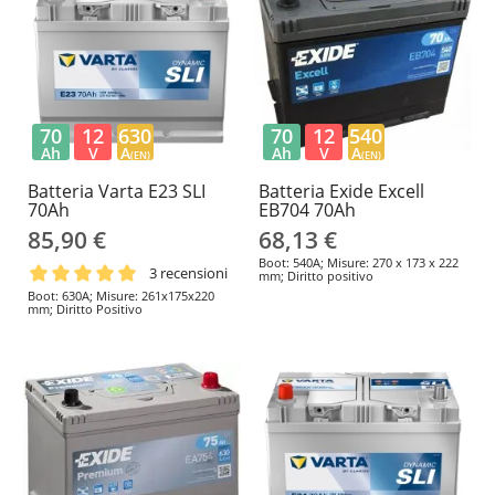
70
12
630
70
12
540
Ah
V
A
Ah
V
A
(EN)
(EN)
Batteria Varta E23 SLI
Batteria Exide Excell
70Ah
EB704 70Ah
85,90 €
68,13 €
Boot: 540A; Misure: 270 x 173 x 222
3 recensioni
mm; Diritto positivo
Boot: 630A; Misure: 261x175x220
mm; Diritto Positivo