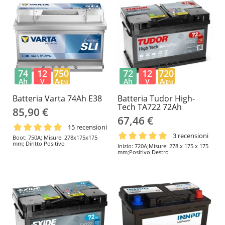
74
12
750
72
12
720
Ah
V
A
Ah
V
A
(EN)
(EN)
Batteria Varta 74Ah E38
Batteria Tudor High-
Tech TA722 72Ah
85,90 €
67,46 €
15 recensioni
3 recensioni
Boot: 750A; Misure: 278x175x175
mm; Diritto Positivo
Inizio: 720A;Misure: 278 x 175 x 175
mm;Positivo Destro