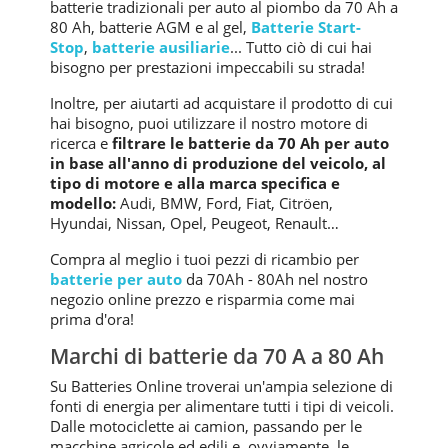
batterie tradizionali per auto al piombo da 70 Ah a
80 Ah, batterie AGM e al gel,
Batterie Start-
Stop
,
batterie ausiliarie
... Tutto ciò di cui hai
bisogno per prestazioni impeccabili su strada!
Inoltre, per aiutarti ad acquistare il prodotto di cui
hai bisogno, puoi utilizzare il nostro motore di
ricerca e
filtrare le batterie da 70 Ah per auto
in base all'anno di produzione del veicolo, al
tipo di motore e alla marca specifica e
modello:
Audi, BMW, Ford, Fiat, Citröen,
Hyundai, Nissan, Opel, Peugeot, Renault…
Compra al meglio i tuoi pezzi di ricambio per
batterie per auto
da 70Ah - 80Ah nel nostro
negozio online prezzo e risparmia come mai
prima d'ora!
Marchi di batterie da 70 A a 80 Ah
Su Batteries Online troverai un'ampia selezione di
fonti di energia per alimentare tutti i tipi di veicoli.
Dalle motociclette ai camion, passando per le
macchine agricole ed edili e, ovviamente, le