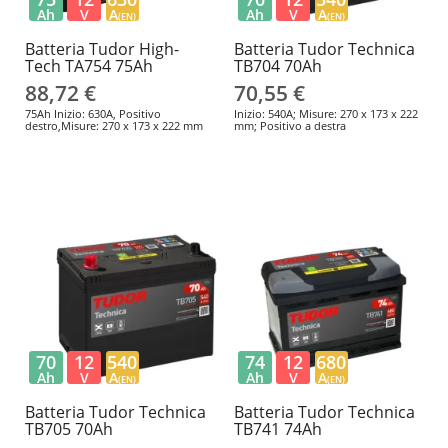
Ah
V
A
Ah
V
A
(EN)
(EN)
Batteria Tudor High-
Batteria Tudor Technica
Tech TA754 75Ah
TB704 70Ah
88,72 €
70,55 €
75Ah Inizio: 630A, Positivo
Inizio: 540A; Misure: 270 x 173 x 222
destro,Misure: 270 x 173 x 222 mm
mm; Positivo a destra
70
12
540
74
12
680
Ah
V
A
Ah
V
A
(EN)
(EN)
Batteria Tudor Technica
Batteria Tudor Technica
TB705 70Ah
TB741 74Ah