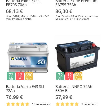
Batteria Exide Excell
Batteria Exide Premium
EB705 70Ah
EA755 75Ah
68,13 €
86,30 €
Boot: 540A; Misure: 270 x 173 x 222
75Ah Starter:630A, Positivo sinistra,
mm; Positivo sinistra
Misure: 270 x 173 x 222 mm
72
12
680
72
12
680
Ah
V
A
Ah
V
A
(EN)
(EN)
Batteria Varta E43 SLI
Batteria INNPO 72Ah
72Ah
680A B
76,99 €
57,99 €
13 recensioni
3 recensioni