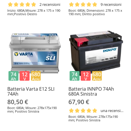
2 recensioni
9 recensioni
Inizio: 680A;Misure: 278 x 175 x 190
Boot: 680A; Dimensioni: 278 x 175 x
mm;Positivo Destro
190 mm; Diritto positivo
74
12
680
74
12
680
Ah
V
A
Ah
V
A
(EN)
(EN)
Batteria Varta E12 SLI
Batteria INNPO 74Ah
74Ah
680A Sinistra
80,50 €
67,90 €
Boot: 680A; Misure: 278x175x190
una recensione
mm; Positivo Sinistra
Boot: 680A; Misure: 278x175x190
mm; Positivo Sinistra