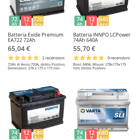
72
12
720
74
12
640
Ah
V
A
Ah
V
A
(EN)
(EN)
Batteria Exide Premium
Batteria INNPO LCPower
EA722 72Ah
74Ah 640A
65,04 €
55,70 €
2 recensioni
9 recensioni
72Ah di Avvio:720A, diritto Positivo,
Boot: 640A; Misure: 278x175x175
Dimensioni: 278 x 175 x 175 mm
mm; Diritto Positivo
74
12
680
74
12
680
Ah
V
A
Ah
V
A
(EN)
(EN)