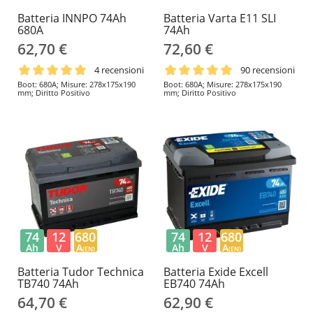
Batteria INNPO 74Ah
Batteria Varta E11 SLI
680A
74Ah
62,70 €
72,60 €
4 recensioni
90 recensioni
Boot: 680A; Misure: 278x175x190
Boot: 680A; Misure: 278x175x190
mm; Diritto Positivo
mm; Diritto Positivo
74
12
680
74
12
680
Ah
V
A
Ah
V
A
(EN)
(EN)
Batteria Tudor Technica
Batteria Exide Excell
TB740 74Ah
EB740 74Ah
64,70 €
62,90 €