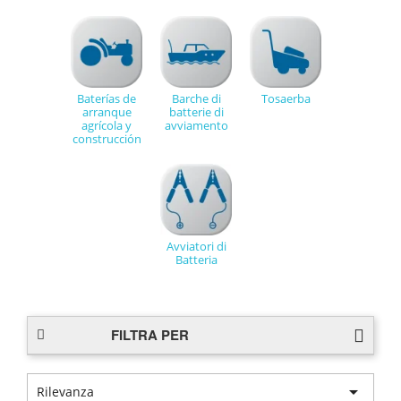
Baterías de
Barche di
Tosaerba
arranque
batterie di
agrícola y
avviamento
construcción
Avviatori di
Batteria
FILTRA PER

Rilevanza