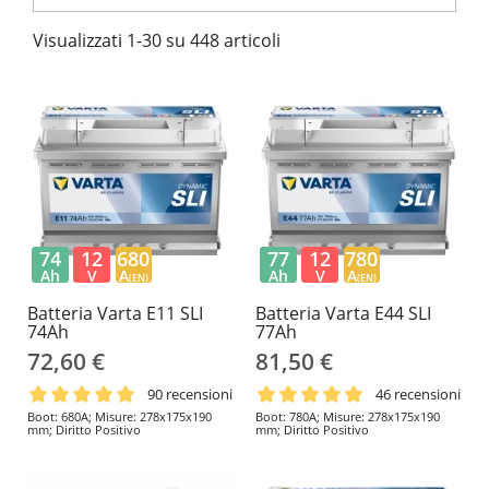
Visualizzati 1-30 su 448 articoli
74
12
680
77
12
780
Ah
V
A
Ah
V
A
(EN)
(EN)
Batteria Varta E11 SLI
Batteria Varta E44 SLI
74Ah
77Ah
72,60 €
81,50 €
90 recensioni
46 recensioni
Boot: 680A; Misure: 278x175x190
Boot: 780A; Misure: 278x175x190
mm; Diritto Positivo
mm; Diritto Positivo