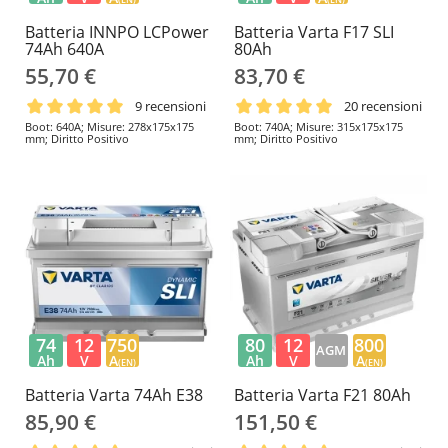
Batteria INNPO LCPower
Batteria Varta F17 SLI
74Ah 640A
80Ah
55,70 €
83,70 €
9 recensioni
20 recensioni
Boot: 640A; Misure: 278x175x175
Boot: 740A; Misure: 315x175x175
mm; Diritto Positivo
mm; Diritto Positivo
74
12
750
80
12
800
AGM
Ah
V
A
Ah
V
A
(EN)
(EN)
Batteria Varta 74Ah E38
Batteria Varta F21 80Ah
85,90 €
151,50 €