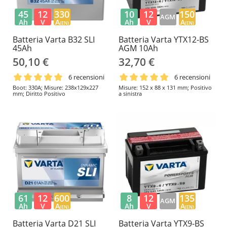
45
12
330
10
12
150
AGM
Ah
V
A
Ah
V
A
(EN)
(EN)
Batteria Varta B32 SLI
Batteria Varta YTX12-BS
45Ah
AGM 10Ah
50,10 €
32,70 €
6 recensioni
6 recensioni
Boot: 330A; Misure: 238x129x227
Misure: 152 x 88 x 131 mm; Positivo
mm; Diritto Positivo
a sinistra
61
12
600
8
12
135
AGM
Ah
V
A
Ah
V
A
(EN)
(EN)
Batteria Varta D21 SLI
Batteria Varta YTX9-BS