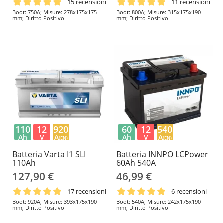
15 recensioni
11 recensioni
Boot: 750A; Misure: 278x175x175
Boot: 800A; Misure: 315x175x190
mm; Diritto Positivo
mm; Diritto Positivo
110
12
920
60
12
540
Ah
V
A
Ah
V
A
(EN)
(EN)
Batteria Varta I1 SLI
Batteria INNPO LCPower
110Ah
60Ah 540A
127,90 €
46,99 €
17 recensioni
6 recensioni
Boot: 920A; Misure: 393x175x190
Boot: 540A; Misure: 242x175x190
mm; Diritto Positivo
mm; Diritto Positivo