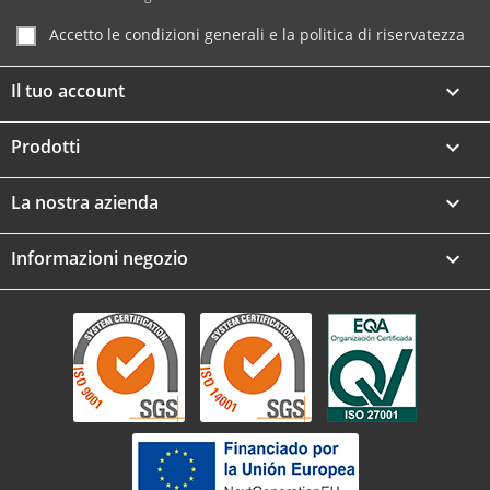
Accetto le condizioni generali e la politica di riservatezza
Il tuo account

Prodotti

La nostra azienda

Informazioni negozio
keyboard_arrow_down