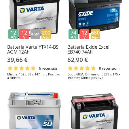
12
12
200
74
12
680
AGM
Ah
V
A
Ah
V
A
(EN)
(EN)
Batteria Varta YTX14-BS
Batteria Exide Excell
AGM 12Ah
EB740 74Ah
39,66 €
62,90 €
6 recensioni
9 recensioni
Misure: 152 x 88 x 147 mm; Positivo
Boot: 680A; Dimensioni: 278 x 175 x
a sinistra
190 mm; Diritto positivo