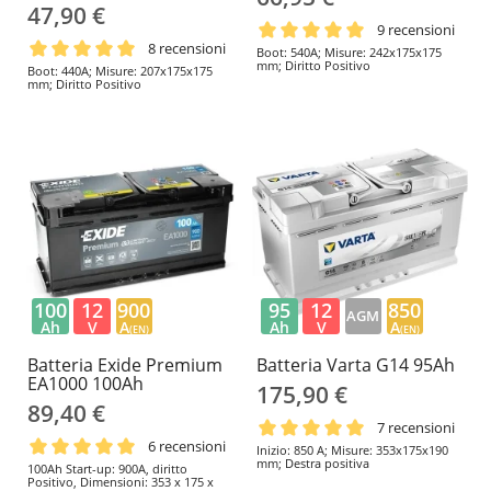
47,90 €
9 recensioni
8 recensioni
Boot: 540A; Misure: 242x175x175
mm; Diritto Positivo
Boot: 440A; Misure: 207x175x175
mm; Diritto Positivo
100
12
900
95
12
850
AGM
Ah
V
A
Ah
V
A
(EN)
(EN)
Batteria Exide Premium
Batteria Varta G14 95Ah
EA1000 100Ah
175,90 €
89,40 €
7 recensioni
6 recensioni
Inizio: 850 A; Misure: 353x175x190
mm; Destra positiva
100Ah Start-up: 900A, diritto
Positivo, Dimensioni: 353 x 175 x