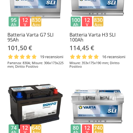
95
12
830
100
12
830
Ah
V
A
Ah
V
A
(EN)
(EN)
Batteria Varta G7 SLI
Batteria Varta H3 SLI
95Ah
100Ah
101,50 €
114,45 €
19 recensioni
16 recensioni
Partenza: 830A; Misure: 306x173x225
Misure: 353x175x190 mm; Diritto
mm; Diritto Positivo
Positivo
74
12
640
80
12
740
Ah
V
A
Ah
V
A
(EN)
(EN)