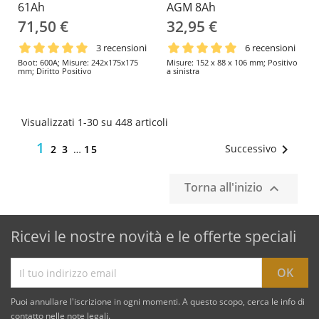
61Ah
AGM 8Ah
71,50 €
32,95 €
3 recensioni
6 recensioni
Boot: 600A; Misure: 242x175x175
Misure: 152 x 88 x 106 mm; Positivo
mm; Diritto Positivo
a sinistra
Visualizzati 1-30 su 448 articoli
1

Successivo
2
3
…
15
Torna all'inizio

Ricevi le nostre novità e le offerte speciali
Puoi annullare l'iscrizione in ogni momenti. A questo scopo, cerca le info di
contatto nelle note legali.