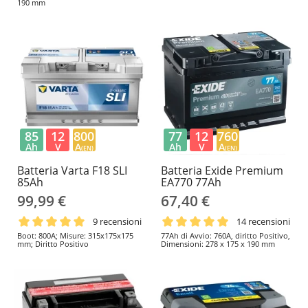
190 mm
85
12
800
77
12
760
Ah
V
A
Ah
V
A
(EN)
(EN)
Batteria Varta F18 SLI
Batteria Exide Premium
85Ah
EA770 77Ah
99,99 €
67,40 €
9 recensioni
14 recensioni
Boot: 800A; Misure: 315x175x175
77Ah di Avvio: 760A, diritto Positivo,
mm; Diritto Positivo
Dimensioni: 278 x 175 x 190 mm