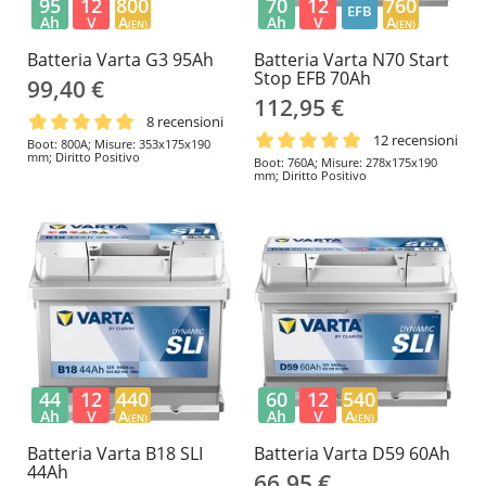
95
12
800
70
12
760
EFB
Ah
V
A
Ah
V
A
(EN)
(EN)
Batteria Varta G3 95Ah
Batteria Varta N70 Start
Stop EFB 70Ah
99,40 €
112,95 €
8 recensioni
12 recensioni
Boot: 800A; Misure: 353x175x190
mm; Diritto Positivo
Boot: 760A; Misure: 278x175x190
mm; Diritto Positivo
44
12
440
60
12
540
Ah
V
A
Ah
V
A
(EN)
(EN)
Batteria Varta B18 SLI
Batteria Varta D59 60Ah
44Ah
66,95 €