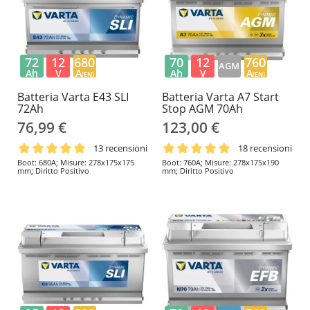
72
12
680
70
12
760
AGM
Ah
V
A
Ah
V
A
(EN)
(EN)
Batteria Varta E43 SLI
Batteria Varta A7 Start
72Ah
Stop AGM 70Ah
76,99 €
123,00 €
13 recensioni
18 recensioni
Boot: 680A; Misure: 278x175x175
Boot: 760A; Misure: 278x175x190
mm; Diritto Positivo
mm; Diritto Positivo