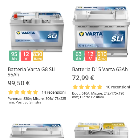
95
12
830
63
12
610
Ah
V
A
Ah
V
A
(EN)
(EN)
Batteria Varta G8 SLI
Batteria D15 Varta 63Ah
95Ah
72,99 €
99,50 €
10 recensioni
14 recensioni
Boot: 610A; Misure: 242x175x190
mm; Diritto Positivo
Partenza: 830A; Misure: 306x173x225
mm; Positivo Sinistra