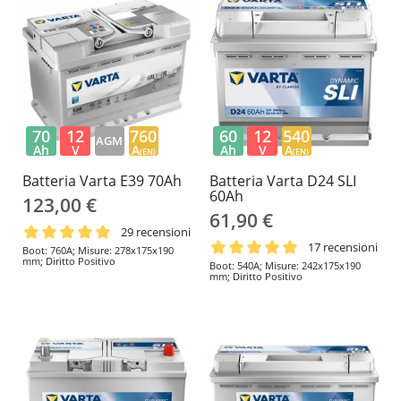
70
12
760
60
12
540
AGM
Ah
V
A
Ah
V
A
(EN)
(EN)
Batteria Varta E39 70Ah
Batteria Varta D24 SLI
60Ah
123,00 €
61,90 €
29 recensioni
17 recensioni
Boot: 760A; Misure: 278x175x190
mm; Diritto Positivo
Boot: 540A; Misure: 242x175x190
mm; Diritto Positivo