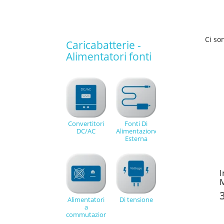
Ci so
Caricabatterie -
Alimentatori fonti
Convertitori
Fonti Di
DC/AC
Alimentazione
Esterna
I
M
Alimentatori
Di tensione
a
commutazione