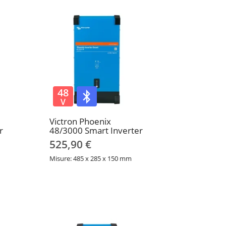
48
V
Victron Phoenix
r
48/3000 Smart Inverter
525,90 €
Misure: 485 x 285 x 150 mm