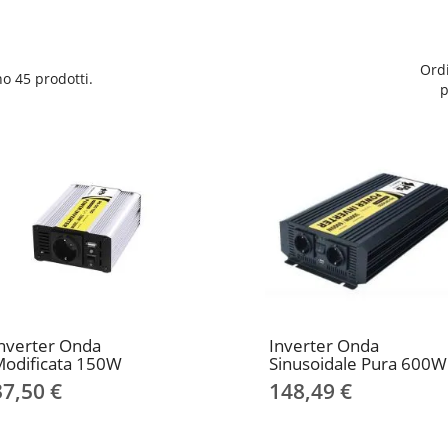
Ord
no 45 prodotti.
p
nverter Onda
Inverter Onda
odificata 150W
Sinusoidale Pura 600W
37,50 €
148,49 €