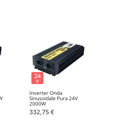
24
V
Inverter Onda
0W
Sinusoidale Pura 24V
2000W
332,75 €