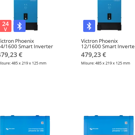
24
V
ictron Phoenix
Victron Phoenix
4/1600 Smart Inverter
12/1600 Smart Inverte
479,23 €
479,23 €
isure: 485 x 219 x 125 mm
Misure: 485 x 219 x 125 mm