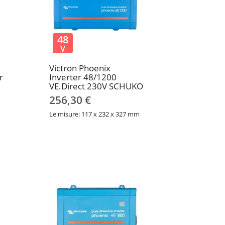
48
V
Victron Phoenix
r
Inverter 48/1200
VE.Direct 230V SCHUKO
256,30 €
Le misure: 117 x 232 x 327 mm