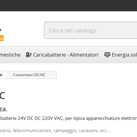
omestiche
Caricabatterie - Alimentatori
Energia so
ti
Convertitori DC/AC
AC
za.
batterie 24V DC DC 220V VAC, per tipica apparecchiature elettron
stria, telecomunicazioni, campeggio, caravans, ecc...