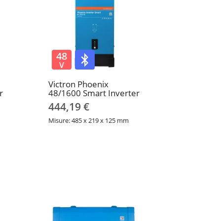
48
V
Victron Phoenix
r
48/1600 Smart Inverter
444,19 €
Misure: 485 x 219 x 125 mm