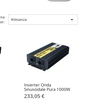
ina

Rilevanza
er:
Inverter Onda
Sinusoidale Pura 1000W
233,05 €