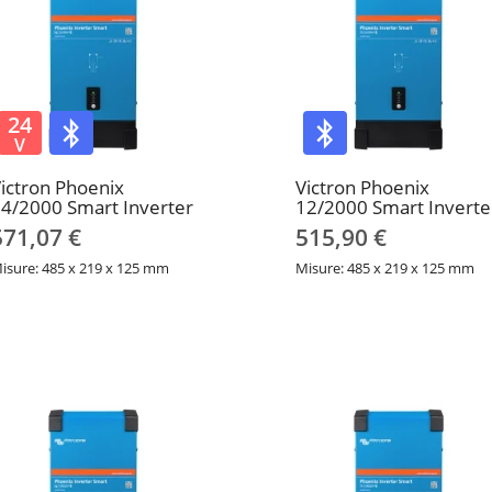
24
V
ictron Phoenix
Victron Phoenix
4/2000 Smart Inverter
12/2000 Smart Inverte
571,07 €
515,90 €
isure: 485 x 219 x 125 mm
Misure: 485 x 219 x 125 mm