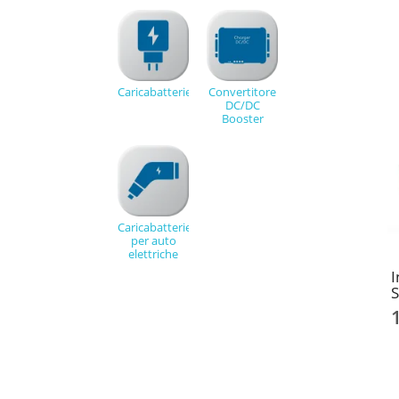
Caricabatterie
Convertitore
DC/DC
Booster
Caricabatterie
per auto
elettriche
I
S