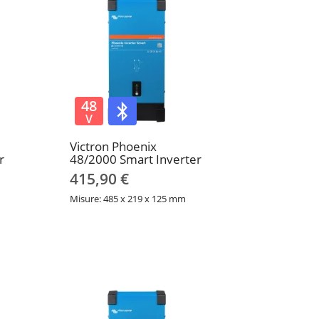
48
V
Victron Phoenix
r
48/2000 Smart Inverter
415,90 €
Misure: 485 x 219 x 125 mm