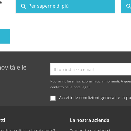
e,
Per saperne di più
search
sear
novità e le
Puoi annullare l'iscrizione in ogni momenti. A ques
contatto nelle note legali.
Accetto le condizioni generali e la po
tti
La nostra azienda
atteria utilizza la mia auto?
Trasporto e rimborsi