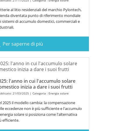
bblicato: 21/11/2025 | Categoria :
Energia solare
tterie al litio residenziali del marchio Pylontech,
ienda diventata punto di riferimento mondiale
i sistemi di accumulo domestici, commerciali e
dustriali.
Per saperne di più
ch
025: l'anno in cui l'accumulo solare
omestico inizia a dare i suoi frutti
bblicato: 21/03/2025 | Categoria :
Energia solare
l 2025 il modello cambia: la compensazione
lle eccedenze non è più sufficiente e l'accumulo
 energia solare si posiziona come l'alternativa
ù efficiente.