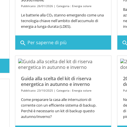
Pu
Pubblicato: 26/01/2026 | Categoria :
Energia solare
Ba
Le batterie alla CO₂ stanno emergendo come una
az
tecnologia chiave nell'ambito dell'accumulo di
ne
energia a lunga durata (LDES).
in
Per saperne di più
search
sear
Guida alla scelta del kit di riserva
2
energetica in autunno e inverno
d
Pubblicato: 23/10/2025 | Categoria :
Energia solare
Pu
Come preparare la casa alle interruzioni di
Ne
corrente con un efficiente sistema di backup.
de
Perché è necessario un kit di backup questo
di
autunno/inverno?
pi