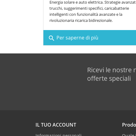
Energia solare e auto elettrica. Strategie avanzat
trucchi, suggerimenti specifici, caricabatterie
intelligenti con funzionalità avanzate e la
rivoluzionaria ricarica bidirezionale.
Per saperne di più
search
Ricevi le nostre 
offerte speciali
IL TUO ACCOUNT
Prodo
Informazioni personali
Quale b