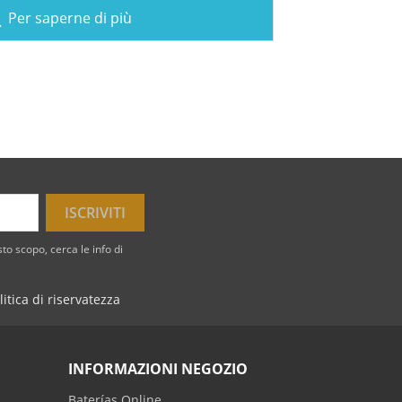
Per saperne di più
ch
to scopo, cerca le info di
litica di riservatezza
INFORMAZIONI NEGOZIO
Baterías Online