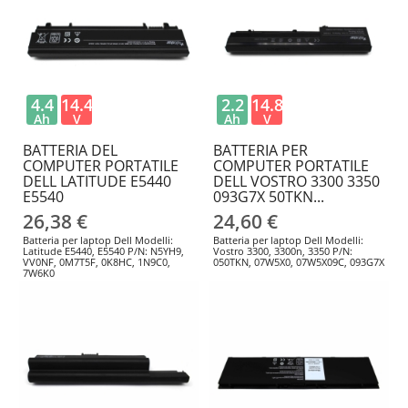
4.4
14.4
2.2
14.8
Ah
V
Ah
V
BATTERIA DEL
BATTERIA PER
COMPUTER PORTATILE
COMPUTER PORTATILE
DELL LATITUDE E5440
DELL VOSTRO 3300 3350
E5540
093G7X 50TKN...
26,38 €
24,60 €
Batteria per laptop Dell Modelli:
Batteria per laptop Dell Modelli:
Latitude E5440, E5540 P/N: N5YH9,
Vostro 3300, 3300n, 3350 P/N:
VV0NF, 0M7T5F, 0K8HC, 1N9C0,
050TKN, 07W5X0, 07W5X09C, 093G7X
7W6K0