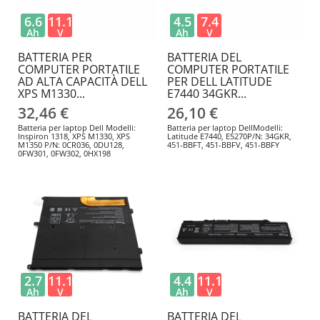
6.6
11.1
4.5
7.4
Ah
V
Ah
V
BATTERIA PER
BATTERIA DEL
COMPUTER PORTATILE
COMPUTER PORTATILE
AD ALTA CAPACITÀ DELL
PER DELL LATITUDE
XPS M1330...
E7440 34GKR...
32,46 €
26,10 €
Batteria per laptop Dell Modelli:
Batteria per laptop DellModelli:
Inspiron 1318, XPS M1330, XPS
Latitude E7440, E5270P/N: 34GKR,
M1350 P/N: 0CR036, 0DU128,
451-BBFT, 451-BBFV, 451-BBFY
0FW301, 0FW302, 0HX198
2.7
11.1
4.4
11.1
Ah
V
Ah
V
BATTERIA DEL
BATTERIA DEL