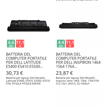
J70W7, JWPHF
6.6
11.1
4.4
11.1
Ah
V
Ah
V
BATTERIA DEL
BATTERIA DEL
COMPUTER PORTATILE
COMPUTER PORTATILE
PER DELL LATITUDE
PER DELL INSPIRON 1464
E5400 E5410 E5500...
1564 1764...
30,73 €
23,87 €
Batteria per laptop Dell Modelli:
Batteria per laptop Dell Modelli:
Latitude E5400, E5410, E5500, E5510
Inspiron serie 1464, 1564, 1764 P/N:
P/N: PP32LA PP32LB KM769
312-1021, JKVC5, DL1564LH