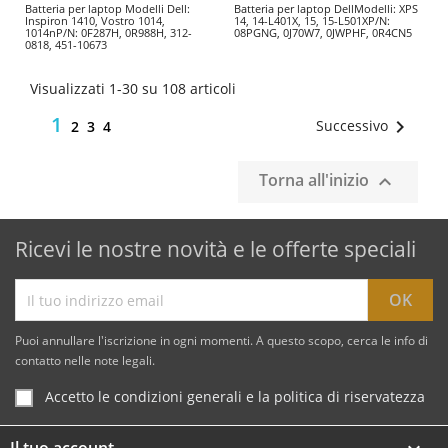
Batteria per laptop Modelli Dell:
Batteria per laptop DellModelli: XPS
Inspiron 1410, Vostro 1014,
14, 14-L401X, 15, 15-L501XP/N:
1014nP/N: 0F287H, 0R988H, 312-
08PGNG, 0J70W7, 0JWPHF, 0R4CN5
0818, 451-10673
Visualizzati 1-30 su 108 articoli
1

Successivo
2
3
4
Torna all'inizio

Ricevi le nostre novità e le offerte speciali
Puoi annullare l'iscrizione in ogni momenti. A questo scopo, cerca le info di
contatto nelle note legali.
Accetto le condizioni generali e la politica di riservatezza