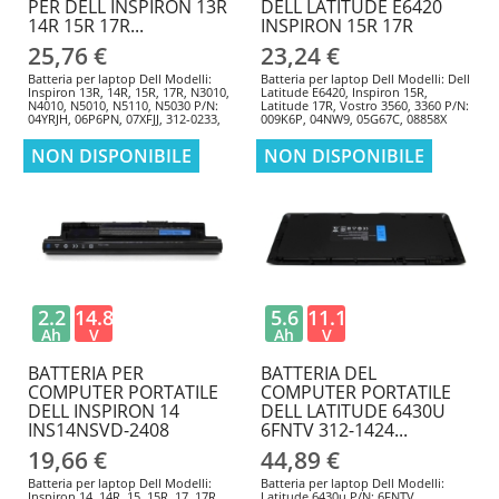
PER DELL INSPIRON 13R
DELL LATITUDE E6420
14R 15R 17R...
INSPIRON 15R 17R
25,76 €
23,24 €
Batteria per laptop Dell Modelli:
Batteria per laptop Dell Modelli: Dell
Inspiron 13R, 14R, 15R, 17R, N3010,
Latitude E6420, Inspiron 15R,
N4010, N5010, N5110, N5030 P/N:
Latitude 17R, Vostro 3560, 3360 P/N:
04YRJH, 06P6PN, 07XFJJ, 312-0233,
009K6P, 04NW9, 05G67C, 08858X
312-1205, 383CW, 451-11510, J1KND,
WT2P4
NON DISPONIBILE
NON DISPONIBILE
2.2
14.8
5.6
11.1
Ah
V
Ah
V
BATTERIA PER
BATTERIA DEL
COMPUTER PORTATILE
COMPUTER PORTATILE
DELL INSPIRON 14
DELL LATITUDE 6430U
INS14NSVD-2408
6FNTV 312-1424...
19,66 €
44,89 €
Batteria per laptop Dell Modelli:
Batteria per laptop Dell Modelli:
Inspiron 14, 14R, 15, 15R, 17, 17R,
Latitude 6430u P/N: 6FNTV