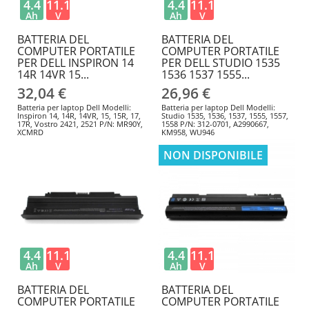
4.4
11.1
4.4
11.1
Ah
V
Ah
V
BATTERIA DEL
BATTERIA DEL
COMPUTER PORTATILE
COMPUTER PORTATILE
PER DELL INSPIRON 14
PER DELL STUDIO 1535
14R 14VR 15...
1536 1537 1555...
32,04 €
26,96 €
Batteria per laptop Dell Modelli:
Batteria per laptop Dell Modelli:
Inspiron 14, 14R, 14VR, 15, 15R, 17,
Studio 1535, 1536, 1537, 1555, 1557,
17R, Vostro 2421, 2521 P/N: MR90Y,
1558 P/N: 312-0701, A2990667,
XCMRD
KM958, WU946
NON DISPONIBILE
4.4
11.1
4.4
11.1
Ah
V
Ah
V
BATTERIA DEL
BATTERIA DEL
COMPUTER PORTATILE
COMPUTER PORTATILE