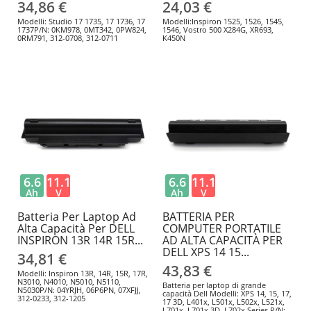
34,86 €
24,03 €
Modelli: Studio 17 1735, 17 1736, 17
Modelli:Inspiron 1525, 1526, 1545,
1737P/N: 0KM978, 0MT342, 0PW824,
1546, Vostro 500 X284G, XR693,
0RM791, 312-0708, 312-0711
K450N
6.6
11.1
6.6
11.1
Ah
V
Ah
V
Batteria Per Laptop Ad
BATTERIA PER
Alta Capacità Per DELL
COMPUTER PORTATILE
INSPIRON 13R 14R 15R...
AD ALTA CAPACITÀ PER
DELL XPS 14 15...
34,81 €
43,83 €
Modelli: Inspiron 13R, 14R, 15R, 17R,
N3010, N4010, N5010, N5110,
Batteria per laptop di grande
N5030P/N: 04YRJH, 06P6PN, 07XFJJ,
capacità Dell Modelli: XPS 14, 15, 17,
312-0233, 312-1205
17 3D, L401x, L501x, L502x, L521x,
L701x, L701x 3D, L702x Series P/N: