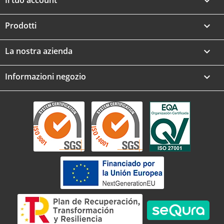
Il tuo account

Prodotti

La nostra azienda

Informazioni negozio
keyboard_arrow_down