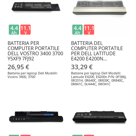
4.4
11.1
4.4
11.1
Ah
V
Ah
V
BATTERIA PER
BATTERIA DEL
COMPUTER PORTATILE
COMPUTER PORTATILE
DELL VOSTRO 3400 3700
PER DELL LATITUDE
Y5XF9 7FJ92
E4200 E4200N...
26,95 €
33,29 €
Batteria per laptop Dell Modelli:
Batteria per laptop Dell Modelli:
Vostro 3400, 3700
Latitude E4200, E4200n P/N: 0F586J,
0R331H, 0R640C, 0R839C, 0R840C,
0R841C, 0U444C, 0W341C