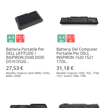
4.4
11.1
4.4
11.1
Ah
V
Ah
V
Batteria Portatile Per
Batteria Del Computer
DELL LATITUDE /
Portatile Per DELL
INSPIRON D500 D505
INSPIRON 1520 1521
D510 D520...
1720...
27,53 €
31,18 €
Modelli: Inspiron serie 500m, 510m,
Modelli: Inspiron 1520, 1521, 1720,
600m, D500
1721, Vostro 1500, 1700