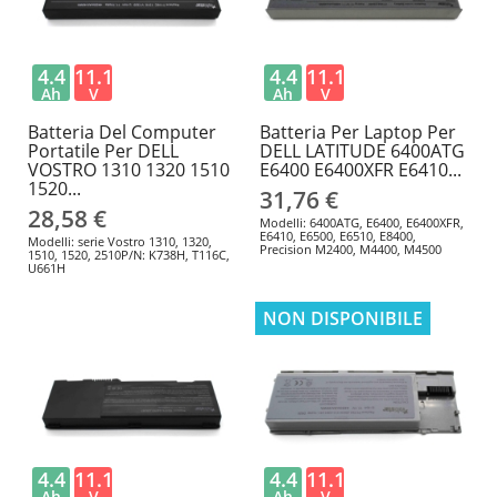
4.4
11.1
4.4
11.1
Ah
V
Ah
V
Batteria Del Computer
Batteria Per Laptop Per
Portatile Per DELL
DELL LATITUDE 6400ATG
VOSTRO 1310 1320 1510
E6400 E6400XFR E6410...
1520...
31,76 €
28,58 €
Modelli: 6400ATG, E6400, E6400XFR,
E6410, E6500, E6510, E8400,
Modelli: serie Vostro 1310, 1320,
Precision M2400, M4400, M4500
1510, 1520, 2510P/N: K738H, T116C,
U661H
NON DISPONIBILE
4.4
11.1
4.4
11.1
Ah
V
Ah
V