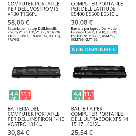
COMPUTER PORTATILE
COMPUTER PORTATILE
PER DELL VOSTRO V13
PER DELL LATITUDE
V130 T1G6P...
E5400 E5500 E5510...
58,06 €
30,08 €
Batteria per laptop DellModelli:
Batteria per laptop DellModelli:
Vostro V13, V130, V1300, V13ZP/N:
Latitude E5400, E5410, E5500,
T1G6P, 449TX, CN-0449TX, 0NTG4J,
E5510P/N: 0KM742, 0KM752,
PRW6G
0KM769, 0MT186
NON DISPONIBILE
4.4
11.1
4.4
11.1
Ah
V
Ah
V
BATTERIA DEL
BATTERIA PER
COMPUTER PORTATILE
COMPUTER PORTATILE
PER DELL INSPIRON 1410
DELL ULTRABOOK XPS 14
VOSTRO 1014...
15 17 L401X...
30,84 €
25,54 €