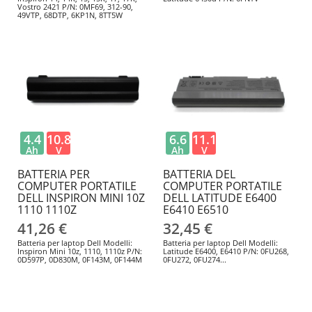
Vostro 2421 P/N: 0MF69, 312-90,
49VTP, 68DTP, 6KP1N, 8TT5W
4.4
10.8
6.6
11.1
Ah
V
Ah
V
BATTERIA PER
BATTERIA DEL
COMPUTER PORTATILE
COMPUTER PORTATILE
DELL INSPIRON MINI 10Z
DELL LATITUDE E6400
1110 1110Z
E6410 E6510
41,26 €
32,45 €
Batteria per laptop Dell Modelli:
Batteria per laptop Dell Modelli:
Inspiron Mini 10z, 1110, 1110z P/N:
Latitude E6400, E6410 P/N: 0FU268,
0D597P, 0D830M, 0F143M, 0F144M
0FU272, 0FU274...