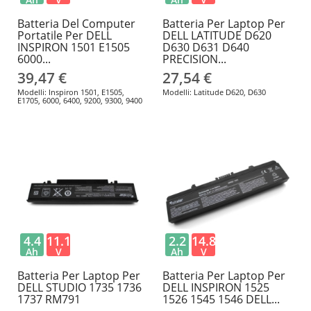
Batteria Del Computer
Batteria Per Laptop Per
Portatile Per DELL
DELL LATITUDE D620
INSPIRON 1501 E1505
D630 D631 D640
6000...
PRECISION...
39,47 €
27,54 €
Modelli: Inspiron 1501, E1505,
Modelli: Latitude D620, D630
E1705, 6000, 6400, 9200, 9300, 9400
4.4
11.1
2.2
14.8
Ah
V
Ah
V
Batteria Per Laptop Per
Batteria Per Laptop Per
DELL STUDIO 1735 1736
DELL INSPIRON 1525
1737 RM791
1526 1545 1546 DELL...