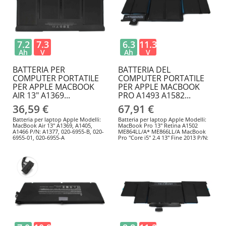
7.2
7.3
6.3
11.34
Ah
V
Ah
V
BATTERIA PER
BATTERIA DEL
COMPUTER PORTATILE
COMPUTER PORTATILE
PER APPLE MACBOOK
PER APPLE MACBOOK
AIR 13" A1369...
PRO A1493 A1582...
36,59 €
67,91 €
Batteria per laptop Apple Modelli:
Batteria per laptop Apple Modelli:
MacBook Air 13" A1369, A1405,
MacBook Pro 13" Retina A1502
A1466 P/N: A1377, 020-6955-B, 020-
ME864LL/A* ME866LL/A MacBook
6955-01, 020-6955-A
Pro "Core i5" 2.4 13" Fine 2013 P/N:
020-8148, 020-8146