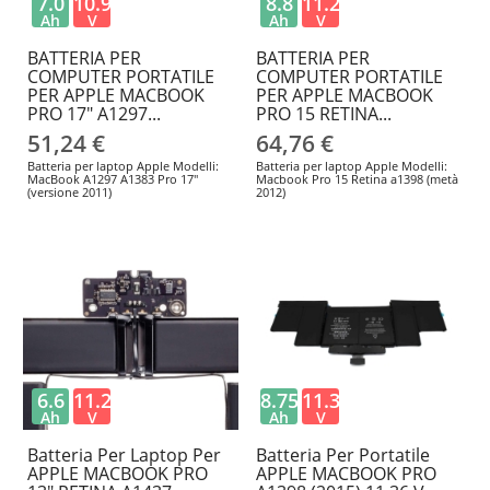
7.0
10.95
8.8
11.26
Ah
V
Ah
V
BATTERIA PER
BATTERIA PER
COMPUTER PORTATILE
COMPUTER PORTATILE
PER APPLE MACBOOK
PER APPLE MACBOOK
PRO 17" A1297...
PRO 15 RETINA...
51,24 €
64,76 €
Batteria per laptop Apple Modelli:
Batteria per laptop Apple Modelli:
MacBook A1297 A1383 Pro 17"
Macbook Pro 15 Retina a1398 (metà
(versione 2011)
2012)
6.6
11.21
8.755
11.36
Ah
V
Ah
V
Batteria Per Laptop Per
Batteria Per Portatile
APPLE MACBOOK PRO
APPLE MACBOOK PRO