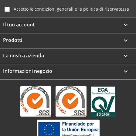
Accetto le condizioni generali e la politica di riservatezza
Il tuo account

Prodotti

La nostra azienda

Informazioni negozio
keyboard_arrow_down