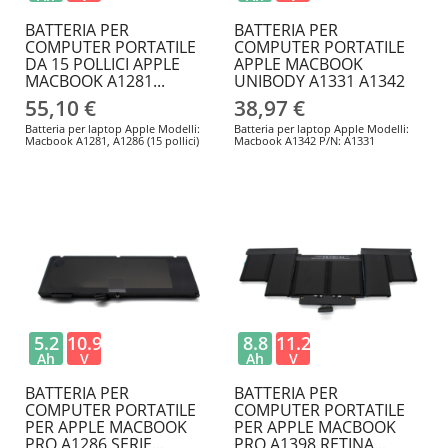
BATTERIA PER
BATTERIA PER
COMPUTER PORTATILE
COMPUTER PORTATILE
DA 15 POLLICI APPLE
APPLE MACBOOK
MACBOOK A1281...
UNIBODY A1331 A1342
55,10 €
38,97 €
Batteria per laptop Apple Modelli:
Batteria per laptop Apple Modelli:
Macbook A1281, A1286 (15 pollici)
Macbook A1342 P/N: A1331
5.2
10.95
8.8
11.26
Ah
V
Ah
V
BATTERIA PER
BATTERIA PER
COMPUTER PORTATILE
COMPUTER PORTATILE
PER APPLE MACBOOK
PER APPLE MACBOOK
PRO A1286 SERIE...
PRO A1398 RETINA...