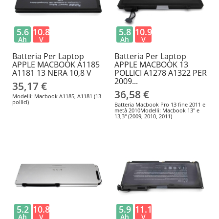
5.6
10.8
5.8
10.95
Ah
V
Ah
V
Batteria Per Laptop
Batteria Per Laptop
APPLE MACBOOK A1185
APPLE MACBOOK 13
A1181 13 NERA 10,8 V
POLLICI A1278 A1322 PER
2009...
35,17 €
36,58 €
Modelli: Macbook A1185, A1181 (13
pollici)
Batteria Macbook Pro 13 fine 2011 e
metà 2010Modelli: Macbook 13" e
13,3" (2009, 2010, 2011)
5.2
10.8
5.9
11.1
Ah
V
Ah
V