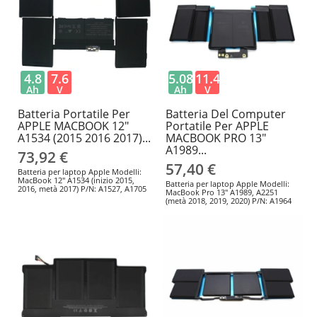
4.8
7.6
5.08
11.41
Ah
V
Ah
V
Batteria Portatile Per
Batteria Del Computer
APPLE MACBOOK 12"
Portatile Per APPLE
A1534 (2015 2016 2017)...
MACBOOK PRO 13"
A1989...
73,92 €
57,40 €
Batteria per laptop Apple Modelli:
MacBook 12" A1534 (inizio 2015,
Batteria per laptop Apple Modelli:
2016, metà 2017) P/N: A1527, A1705
MacBook Pro 13" A1989, A2251
(metà 2018, 2019, 2020) P/N: A1964