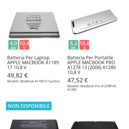
4.0
10.8
5.2
10.8
Ah
V
Ah
V
Batteria Per Laptop
Batteria Per Portatile
APPLE MACBOOK A1189
APPLE MACBOOK PRO
17 10,8 V
A1278 13 (2008) A1280
10,8 V
49,82 €
47,52 €
Modelli: MacBook A1189 (17 pollici)
Modelli: MacBook Pro A1278P/N:
A1280
NON DISPONIBILE