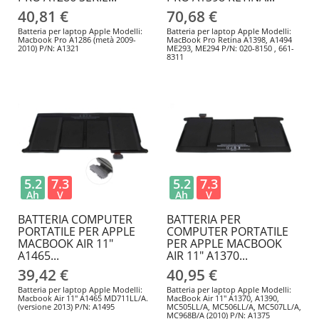
40,81 €
70,68 €
Batteria per laptop Apple Modelli:
Batteria per laptop Apple Modelli:
Macbook Pro A1286 (metà 2009-
MacBook Pro Retina A1398, A1494
2010) P/N: A1321
ME293, ME294 P/N: 020-8150 , 661-
8311
5.2
7.3
5.2
7.3
Ah
V
Ah
V
BATTERIA COMPUTER
BATTERIA PER
PORTATILE PER APPLE
COMPUTER PORTATILE
MACBOOK AIR 11"
PER APPLE MACBOOK
A1465...
AIR 11" A1370...
39,42 €
40,95 €
Batteria per laptop Apple Modelli:
Batteria per laptop Apple Modelli:
Macbook Air 11" A1465 MD711LL/A.
MacBook Air 11" A1370, A1390,
(versione 2013) P/N: A1495
MC505LL/A, MC506LL/A, MC507LL/A,
MC968B/A (2010) P/N: A1375