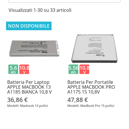
Visualizzati 1-30 su 33 articoli
NON DISPONIBILE
5.6
10.8
5.56
10.8
Ah
V
Ah
V
Batteria Per Laptop
Batteria Per Portatile
APPLE MACBOOK 13
APPLE MACBOOK PRO
A1185 BIANCA 10,8 V
A1175 15 10,8V
36,86 €
47,88 €
Modelli: Macbook 13 pollici
Modelli: MacBook Pro 15 pollici