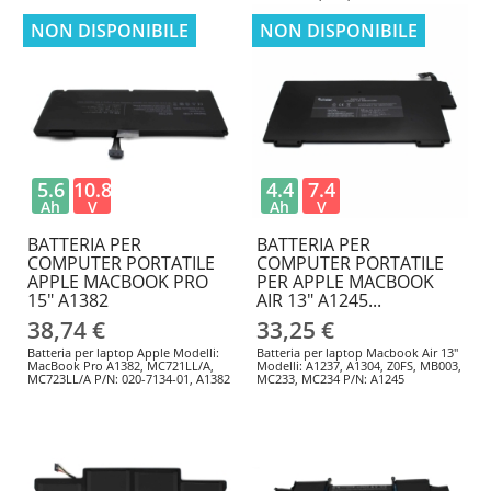
NON DISPONIBILE
NON DISPONIBILE
5.6
10.8
4.4
7.4
Ah
V
Ah
V
BATTERIA PER
BATTERIA PER
COMPUTER PORTATILE
COMPUTER PORTATILE
APPLE MACBOOK PRO
PER APPLE MACBOOK
15" A1382
AIR 13" A1245...
38,74 €
33,25 €
Batteria per laptop Apple Modelli:
Batteria per laptop Macbook Air 13"
MacBook Pro A1382, MC721LL/A,
Modelli: A1237, A1304, Z0FS, MB003,
MC723LL/A P/N: 020-7134-01, A1382
MC233, MC234 P/N: A1245