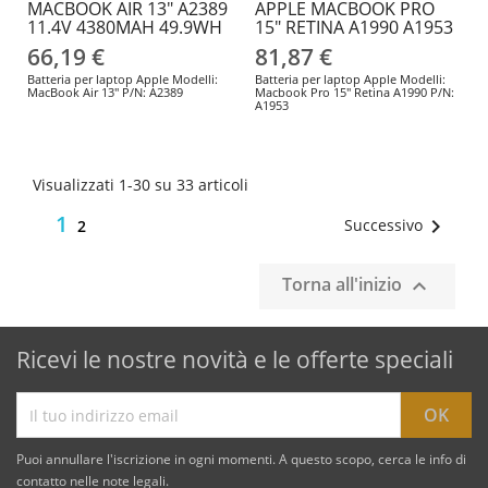
MACBOOK AIR 13" A2389
APPLE MACBOOK PRO
11.4V 4380MAH 49.9WH
15" RETINA A1990 A1953
66,19 €
81,87 €
Batteria per laptop Apple Modelli:
Batteria per laptop Apple Modelli:
MacBook Air 13" P/N: A2389
Macbook Pro 15" Retina A1990 P/N:
A1953
Visualizzati 1-30 su 33 articoli
1

Successivo
2
Torna all'inizio

Ricevi le nostre novità e le offerte speciali
Puoi annullare l'iscrizione in ogni momenti. A questo scopo, cerca le info di
contatto nelle note legali.