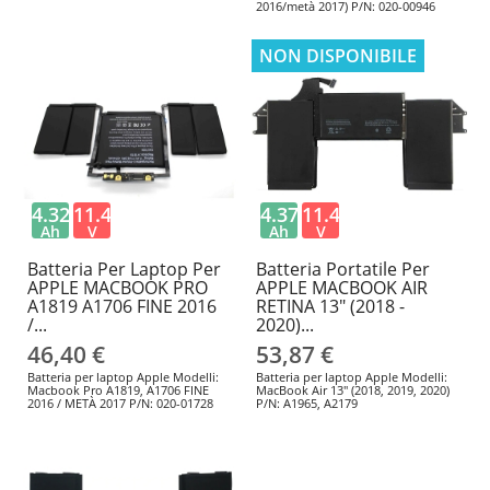
2016/metà 2017) P/N: 020-00946
NON DISPONIBILE
4.32
11.4
4.379
11.4
Ah
V
Ah
V
Batteria Per Laptop Per
Batteria Portatile Per
APPLE MACBOOK PRO
APPLE MACBOOK AIR
A1819 A1706 FINE 2016
RETINA 13" (2018 -
/...
2020)...
46,40 €
53,87 €
Batteria per laptop Apple Modelli:
Batteria per laptop Apple Modelli:
Macbook Pro A1819, A1706 FINE
MacBook Air 13" (2018, 2019, 2020)
2016 / METÀ 2017 P/N: 020-01728
P/N: A1965, A2179