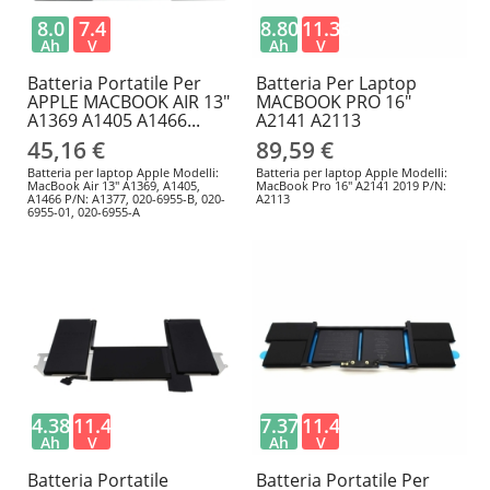
8.0
7.4
8.80
11.36
Ah
V
Ah
V
Batteria Portatile Per
Batteria Per Laptop
APPLE MACBOOK AIR 13"
MACBOOK PRO 16"
A1369 A1405 A1466...
A2141 A2113
45,16 €
89,59 €
Batteria per laptop Apple Modelli:
Batteria per laptop Apple Modelli:
MacBook Air 13" A1369, A1405,
MacBook Pro 16" A2141 2019 P/N:
A1466 P/N: A1377, 020-6955-B, 020-
A2113
6955-01, 020-6955-A
4.38
11.4
7.37
11.4
Ah
V
Ah
V
Batteria Portatile
Batteria Portatile Per