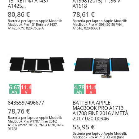
13" RETINA A1437
A1398 (2015) 11,36 V
A1425...
A1618
80,86 €
78,61 €
Batteria per laptop Apple Modelli:
Batteria per laptop Apple Modelli:
Macbook Pro 13" Retina A1437,
MacBook Pro A1398 (2015) P/N:
A1425 P/N: 020-7652-A
A1618, 020-00081
6.67
11.4
4.78
11.4
Ah
V
Ah
V
8435597496677
BATTERIA APPLE
MACBOOK PRO A1713
78,76 €
A1708 FINE 2016 / METÀ
Batteria per laptop Apple Modelli:
2017 020-00946
MacBook Pro A1707 (fine 2016)
A1707 (metà 2017) P/N: A1820, 020-
55,95 €
01728
Batteria per laptop Apple Modelli:
Macbook Pro A1713, A1708 (fine