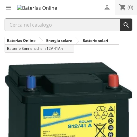
shopping_cart


(0)

Baterías Online
Energia solare
Batterie solari
Batterie Sonnenschein 12V 41Ah