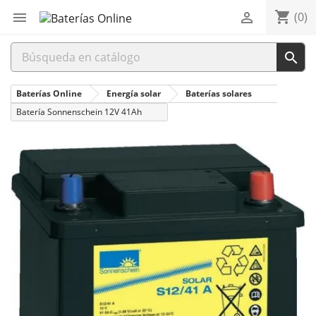
shopping_cart


(0)

Baterías Online
Energía solar
Baterías solares
Batería Sonnenschein 12V 41Ah