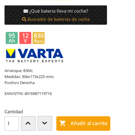
¿Qué batería lleva mi coche?
Buscador de baterías de coche
95
12
830
Ah
V
A
(EN)
Arranque: 830A;
Medidas: 306x173x225 mm;
Positivo Derecha
EAN/GTIN:
4016987119716
Cantidad

Añadir al carrito