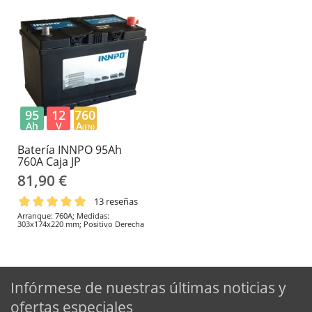
95
12
760
Ah
V
A
(EN)
Batería INNPO 95Ah
760A Caja JP
81,90 €
13 reseñas
Arranque: 760A; Medidas:
303x174x220 mm; Positivo Derecha
Infórmese de nuestras últimas noticias y
ofertas especiales