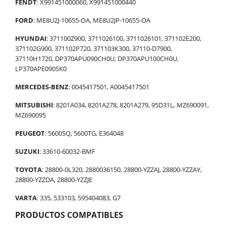
FENDT
: X991451000060, X991451000440
FORD
: ME8U2J-10655-OA, ME8U2JP-10655-OA
HYUNDAI
: 371100Z900, 3711026100, 3711026101, 371102E200,
371102G900, 371102P720, 371103K300, 37110-D7900,
37110H1720, DP370APU090CH0U, DP370APU100CH0U,
LP370APE090SK0
MERCEDES-BENZ
: 0045417501, A0045417501
MITSUBISHI
: 8201A034, 8201A278, 8201A279, 95D31L, MZ690091,
MZ690095
PEUGEOT
: 5600SQ, 5600TG, E364048
SUZUKI
: 33610-60032-BMF
TOYOTA
: 28800-0L320, 2880036150, 28800-YZZAJ, 28800-YZZAY,
28800-YZZDA, 28800-YZZJE
VARTA
: 335, 533103, 595404083, G7
PRODUCTOS COMPATIBLES