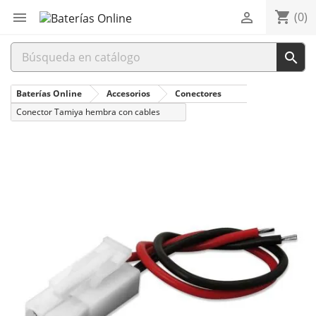
shopping_cart


(0)

Baterías Online
Accesorios
Conectores
Conector Tamiya hembra con cables