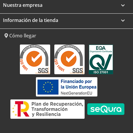
Nuestra empresa

Información de la tienda
keyboard_arrow_down
Cómo llegar