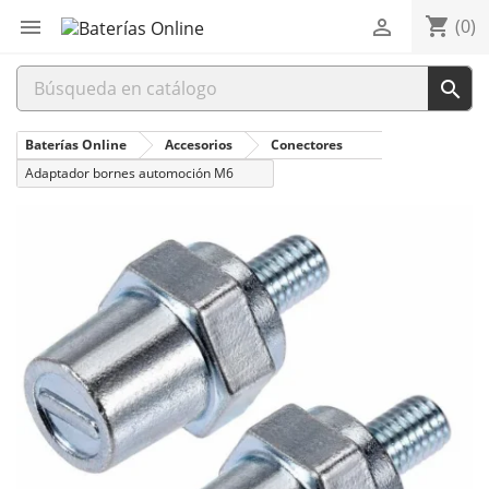
shopping_cart


(0)

Baterías Online
Accesorios
Conectores
Adaptador bornes automoción M6