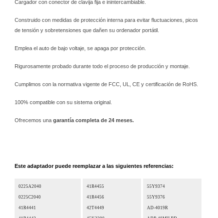
Cargador con conector de clavija fija e inintercambiable.
Construido con medidas de protección interna para evitar fluctuaciones, picos
de tensión y sobretensiones que dañen su ordenador portátil.
Emplea el auto de bajo voltaje, se apaga por protección.
Rigurosamente probado durante todo el proceso de producción y montaje.
Cumplimos con la normativa vigente de FCC, UL, CE y certificación de RoHS.
100% compatible con su sistema original.
Ofrecemos una
garantía completa de 24 meses.
Este adaptador puede reemplazar a las siguientes referencias:
0225A2040
41R4455
55Y9374
0225C2040
41R4456
55Y9376
41R4441
42T4449
AD-4019R