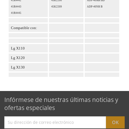
41R4442
45K2200
ADP-40MH BD
41R4443
45K2209
ADP-40NH B
41R4445
Compatible con:
Lg X110
Lg X120
Lg X130
Infórmese de nuestras últimas noticias y
ofertas especiales