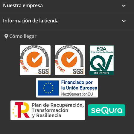
Nuestra empresa

Información de la tienda
keyboard_arrow_down
Cómo llegar