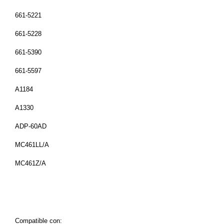
661-5221
661-5228
661-5390
661-5597
A1184
A1330
ADP-60AD
MC461LL/A
MC461Z/A
Compatible con: