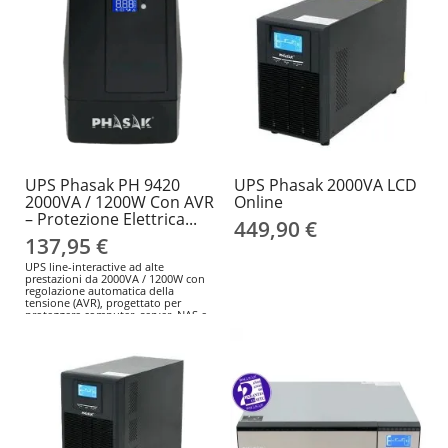
UPS Phasak PH 9420
UPS Phasak 2000VA LCD
2000VA / 1200W Con AVR
Online
– Protezione Elettrica...
449,90 €
137,95 €
UPS line-interactive ad alte
prestazioni da 2000VA / 1200W con
regolazione automatica della
tensione (AVR), progettato per
proteggere computer, server, NAS e
apparecchiature di rete da blackout,
sovratensioni e fluttuazioni
elettriche. Garantisce continuità
operativa ed evita la perdita di dati
in ambienti critici.