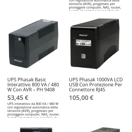
con regolazione automatica della
tensione (AVR), progettato per
proteggere computer, NAS, router,
switch ed elettronica sensibile da
picchi di tensione, microinterruzioni
e cali di tensione. Soluzione
compatta e affidabile per casa, smart
working e piccolo ufficio.
UPS Phasak Basic
UPS Phasak 1000VA LCD
Interattivo 800 VA / 480
USB Con Protezione Per
W Con AVR – PH 9408
Connettore RJ45
53,45 €
105,00 €
UPS interattivo da 800 VA / 480 W
con regolazione automatica della
tensione (AVR), progettato per
proteggere computer, NAS, router,
switch ed elettronica sensibile da
picchi di tensione, microinterruzioni
e cali di tensione. Soluzione
compatta e affidabile per casa, smart
working e piccolo ufficio.