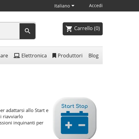

Accedi
Italiano
Carrello
(0)
shopping_cart

lare
Elettronica
Produttori
Blog
r adattarsi allo Start e
i riavviarlo
ssioni inquinanti per