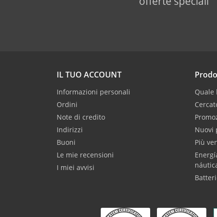
offerte speciali
IL TUO ACCOUNT
Prodo
Informazioni personali
Quale b
Ordini
Cercat
Note di credito
Promoz
Indirizzi
Nuovi 
Buoni
Più ve
Le mie recensioni
Energí
náutic
I miei avvisi
Batteri