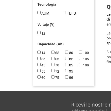
Tecnología
Q
AGM
EFB
Le
di
em
Voltaje (V)
Le
12
pr
sp
Capacidad (Ah)
Su
14
62
80
100
ba
35
65
82
105
fi
45
70
85
106
55
72
95
60
75
96
Ricevi le nostre 