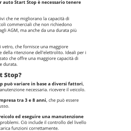
r auto Start Stop è necessario tenere
tivi che ne migliorano la capacità di
veicoli commerciali che non richiedono
o agli AGM, ma anche da una durata più
 di vetro, che fornisce una maggiore
della ritenzione dell'elettrolito. Ideali per i
ato che offre una maggiore capacità di
e durata.
t Stop?
 può variare in base a diversi fattori
,
manutenzione necessaria. ricevere il veicolo.
mpresa tra 3 e 8 anni
, che può essere
usso.
veicolo ed eseguire una manutenzione
problemi. Ciò include il controllo del livello
ricarica funzioni correttamente.