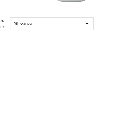
ina

Rilevanza
er: