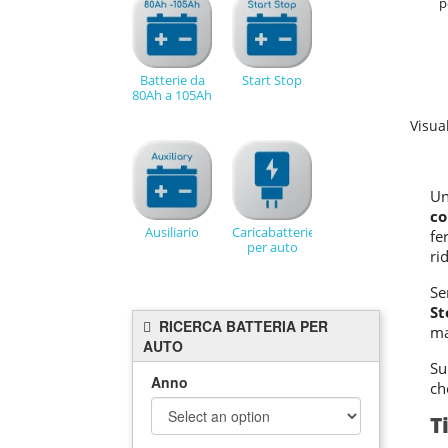
p
Batterie da
Start Stop
80Ah a 105Ah
Visual
U
co
Ausiliario
Caricabatterie
fe
per auto
ri
Se
St
RICERCA BATTERIA PER
ma
AUTO
Su
Anno
ch
T