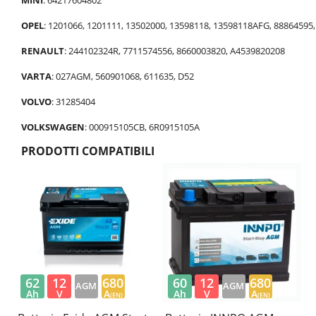
OPEL
: 1201066, 1201111, 13502000, 13598118, 13598118AFG, 88864595
RENAULT
: 244102324R, 7711574556, 8660003820, A4539820208
VARTA
: 027AGM, 560901068, 611635, D52
VOLVO
: 31285404
VOLKSWAGEN
: 000915105CB, 6R0915105A
PRODOTTI COMPATIBILI
62
12
680
60
12
680
AGM
AGM
Ah
V
A
Ah
V
A
(EN)
(EN)