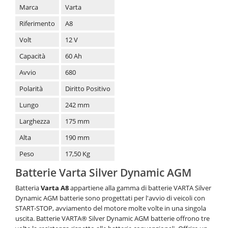
Marca
Varta
Riferimento
A8
Volt
12 V
Capacità
60 Ah
Avvio
680
Polarità
Diritto Positivo
Lungo
242 mm
Larghezza
175 mm
Alta
190 mm
Peso
17,50 Kg
Batterie Varta Silver Dynamic AGM
Batteria
Varta
A8
appartiene alla gamma di batterie VARTA Silver
Dynamic AGM batterie sono progettati per l'avvio di veicoli con
START-STOP,
avviamento del motore molte volte in una singola
uscita. Batterie VARTA
®
Silver Dynamic AGM batterie offrono tre