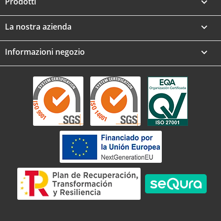
Prodotti

La nostra azienda

Informazioni negozio
keyboard_arrow_down