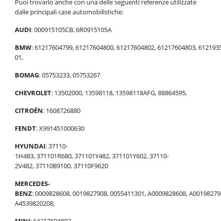
Puoi trovarlo anche con una delle seguenti referenze utilizzate
dalle principali case automobilistiche:
AUDI
: 000915105CB, 6R0915105A
BMW
: 61217604799, 61217604800, 61217604802, 61217604803, 612193
01,
BOMAG
: 05753233, 05753267
CHEVROLET
: 13502000, 13598118, 13598118AFG, 88864595,
CITROËN
: 1608726880
FENDT
: X991451000630
HYUNDAI
: 37110-
1H483, 371101R680, 371101Y482, 371101Y602, 37110-
2V482, 37110B9100, 37110F9620
MERCEDES-
BENZ
: 0009828608, 0019827908, 0055411301, A0009828608, A00198279
A4539820208,
MINI
: 64217604802