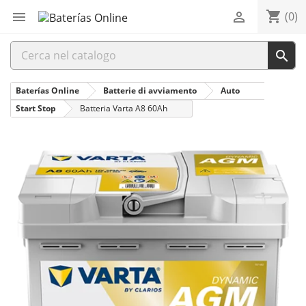
shopping_cart


(0)

Baterías Online
Batterie di avviamento
Auto
Start Stop
Batteria Varta A8 60Ah