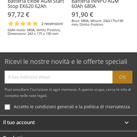
Batteria Exide AGM Start
Batteria INNPO AGM
Stop EK620 62Ah
60Ah 680A
97,72 €
91,90 €
Boot: 680A; Misure: 242x175x190
2 recensioni
mm; Diritto Positivo
62Ah Inizio: 680A, diritto Positivo,
Dimensioni: 242 x 175 x 190 mm
Ricevi le nostre novità e le offerte speciali
Puoi annullare l'iscrizione in ogni momenti. A questo scopo, cerca le info di
contatto nelle note legali.
Accetto le condizioni generali e la politica di riservatezza
Il tuo account
