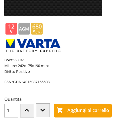
12
680
AGM
V
A
(EN)
Boot: 680A;
Misure: 242x175x190 mm;
Diritto Positivo
EAN/GTIN:
4016987165508
Quantità

Aggiungi al carrello