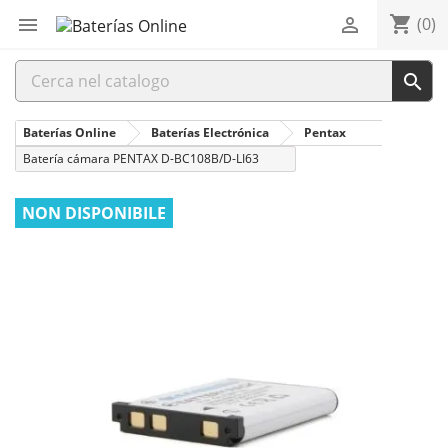
shopping_cart


(0)

Baterías Online
Baterías Electrónica
Pentax
Batería cámara PENTAX D-BC108B/D-LI63
NON DISPONIBILE