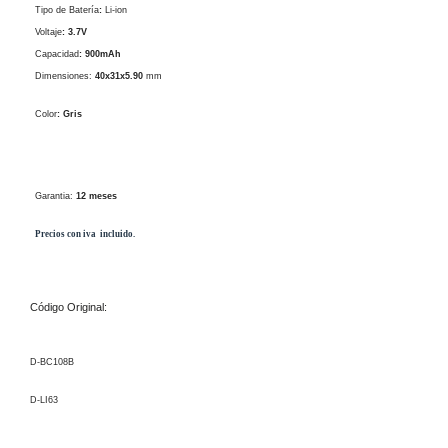
Tipo de Batería
:
Li-ion
Voltaje
: 3.7V
Capacidad
: 900mAh
Dimensiones:
40x31x5.90
mm
Color
: Gris
Garantia:
12 meses
Precios con iva incluido.
Código Original:
D-BC108B
D-LI63