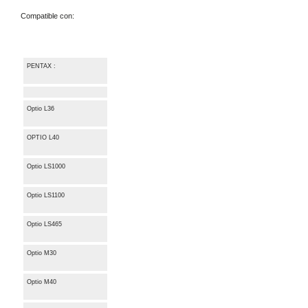
Compatible con:
PENTAX :
Optio L36
OPTIO L40
Optio LS1000
Optio LS1100
Optio LS465
Optio M30
Optio M40