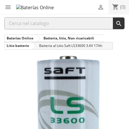
shopping_cart


(0)

Baterías Online
Batteria, litio, Non ricaricabili
Litio batterie
Batteria al Litio Saft LS33600 3.6V 17Ah