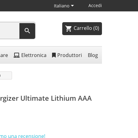

Accedi
Italiano
Carrello
(0)
shopping_cart

lare
Elettronica
Produttori
Blog
)
nergizer Ultimate Lithium AAA
rimo una recensione!