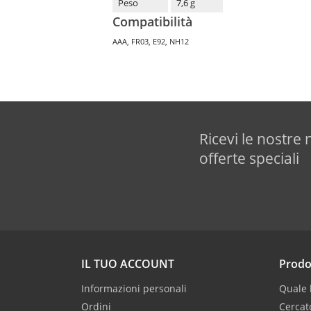
Peso
7,6 g
Compatibilità
AAA, FR03, E92, NH12
Ricevi le nostre 
offerte speciali
IL TUO ACCOUNT
Prodo
Informazioni personali
Quale b
Ordini
Cercat