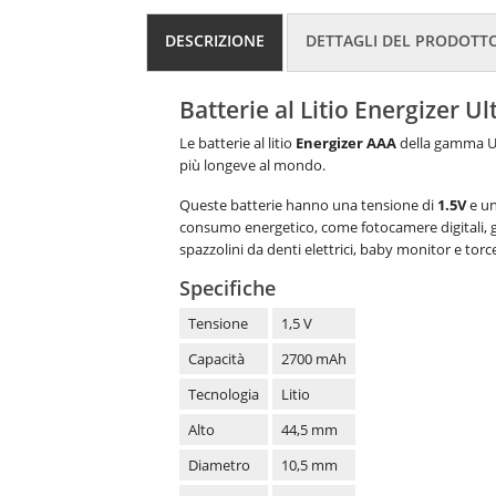
DESCRIZIONE
DETTAGLI DEL PRODOTT
Batterie al Litio Energizer U
Le batterie al litio
Energizer AAA
della gamma Ult
più longeve al mondo.
Queste batterie hanno una tensione di
1.5V
e un
consumo energetico, come fotocamere digitali, gioc
spazzolini da denti elettrici, baby monitor e torce e
Specifiche
Tensione
1,5 V
Capacità
2700 mAh
Tecnologia
Litio
Alto
44,5 mm
Diametro
10,5 mm