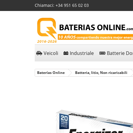
Chiamaci:
+34 951 65 02 03
Veicoli
Industriale
Batterie D
Baterías Online
Batteria, litio, Non ricaricabili