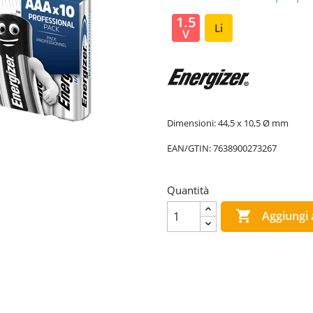
1.5
Li
V
Dimensioni: 44,5 x 10,5 Ø mm
EAN/GTIN:
7638900273267
Quantità

Aggiungi a