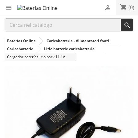
shopping_cart


(0)

Baterías Online
Caricabatterie - Alimentatori fonti
Caricabatterie
Litio batterie caricabatterie
Cargador baterías litio pack 11.1V