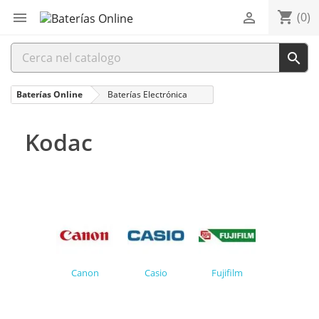
shopping_cart


(0)

Baterías Online
Baterías Electrónica
Kodac
Canon
Casio
Fujifilm