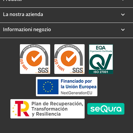
La nostra azienda

Informazioni negozio
keyboard_arrow_down