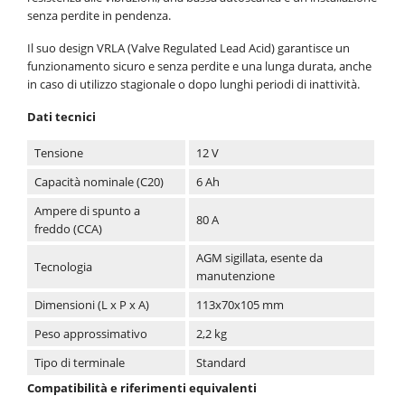
senza perdite in pendenza.
Il suo design VRLA (Valve Regulated Lead Acid) garantisce un
funzionamento sicuro e senza perdite e una lunga durata, anche
in caso di utilizzo stagionale o dopo lunghi periodi di inattività.
Dati tecnici
Tensione
12 V
Capacità nominale (C20)
6 Ah
Ampere di spunto a
80 A
freddo (CCA)
AGM sigillata, esente da
Tecnologia
manutenzione
Dimensioni (L x P x A)
113x70x105 mm
Peso approssimativo
2,2 kg
Tipo di terminale
Standard
Compatibilità e riferimenti equivalenti