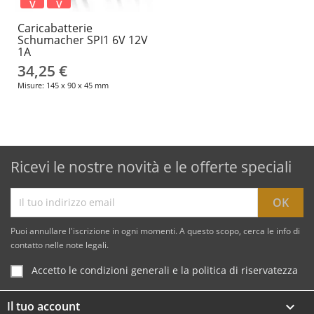
V
V
Caricabatterie
Schumacher SPI1 6V 12V
1A
34,25 €
Misure: 145 x 90 x 45 mm
Ricevi le nostre novità e le offerte speciali
Puoi annullare l'iscrizione in ogni momenti. A questo scopo, cerca le info di
contatto nelle note legali.
Accetto le condizioni generali e la politica di riservatezza
Il tuo account
