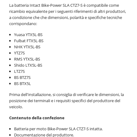
La batteria Intact Bike-Power SLA CTZ7-S è compatibile come
ricambio equivalente per i seguenti riferimenti di altri produttori,
a condizione che che dimensioni, polarità e specifiche tecniche
corrispondano:
Yuasa YTX5L-BS
Fulbat FTX5L-BS
NHK YTX5L-BS
YTZ7S
RMS YTX5L-BS
Shido LTX5L-BS
LTZ7S
BS BTZ7S
BS BTX5L
Prima dell'installazione, si consiglia di verificare le dimensioni, la
posizione dei terminali e i requisiti specifici del produttore del
veicolo.
Contenuto della confezione
Batteria per moto Bike-Power SLA CTZ7-S intatta.
Documentazione del produttore.