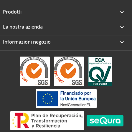
Prodotti

La nostra azienda

Informazioni negozio
keyboard_arrow_down