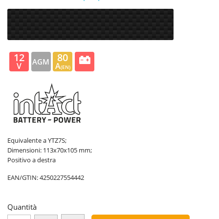
12
80
AGM
V
A
(EN)
Equivalente a YTZ7S; ​​
Dimensioni: 113x70x105 mm;
Positivo a destra
EAN/GTIN:
4250227554442
Quantità