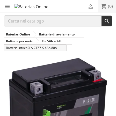
shopping_cart


(0)

Baterías Online
Batterie di avviamento
Batterie per moto
De 5Ah a 7Ah
Batteria IntAct SLA CTZ7-S 6Ah 80A