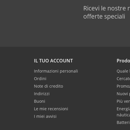
Ricevi le nostre 
offerte speciali
IL TUO ACCOUNT
Prodo
Informazioni personali
Quale b
Ordini
Cercat
Note di credito
Promoz
Indirizzi
Nuovi 
Buoni
Più ve
Le mie recensioni
Energí
náutic
I miei avvisi
Batteri