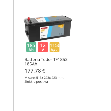
185
12
1150
Ah
V
A
(EN)
Batteria Tudor TF1853
185Ah
177,78 €
Misure: 513x 223x 223 mm;
Sinistra positiva