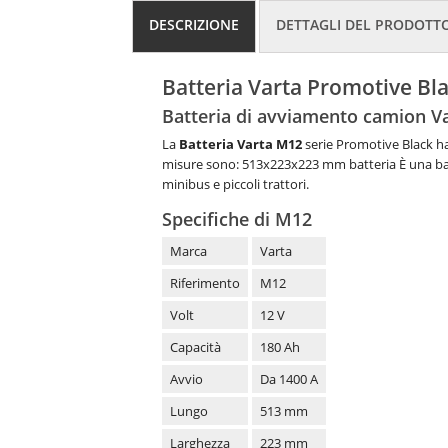
DESCRIZIONE
DETTAGLI DEL PRODOTT
Batteria Varta Promotive B
Batteria di avviamento camion V
La
Batteria Varta M12
serie Promotive Black h
misure sono: 513x223x223 mm batteria È una bat
minibus e piccoli trattori
.
Specifiche di M12
Marca
Varta
Riferimento
M12
Volt
12 V
Capacità
180 Ah
Avvio
Da 1400 A
Lungo
513 mm
Larghezza
223 mm