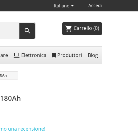

Accedi
Italiano
Carrello
(0)
shopping_cart

lare
Elettronica
Produttori
Blog
80Ah
 180Ah
rimo una recensione!