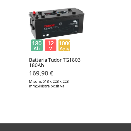
180
12
1000
Ah
V
A
(EN)
Batteria Tudor TG1803
180Ah
169,90 €
Misure: 513 x 223 x 223
mm;Sinistra positiva