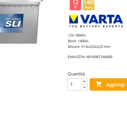
12
1400
V
A
(EN)
12V 180Ah;
Boot: 1400A;
Misure: 513x223x223 mm
EAN/GTIN:
4016987144909
Quantità

Aggiungi a