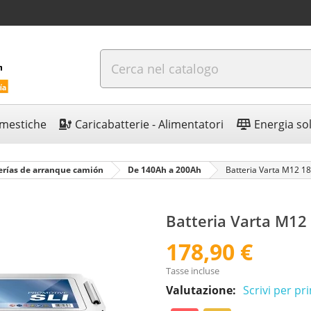
omestiche
Caricabatterie - Alimentatori
Energia so
erías de arranque camión
De 140Ah a 200Ah
Batteria Varta M12 1
Batteria Varta M12
178,90 €
Tasse incluse
Valutazione:
Scrivi per p