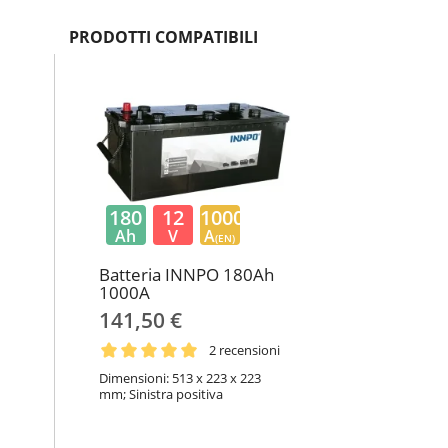
PRODOTTI COMPATIBILI
180
12
1000
Ah
V
A
(EN)
Batteria INNPO 180Ah
1000A
141,50 €
2 recensioni
Dimensioni: 513 x 223 x 223
mm; Sinistra positiva