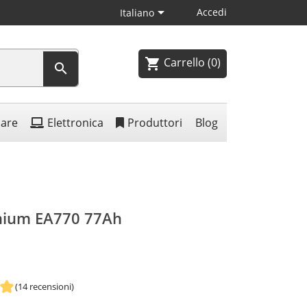

Accedi
Italiano
Carrello
(0)
shopping_cart

lare
Elettronica
Produttori
Blog
emium EA770 77Ah
(14 recensioni)