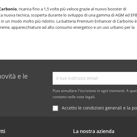
 Carbonio
, ricarica fino a 1,5 volte più veloce grazie al nuovo booster di
sta nuova tecnica, scoperta durante lo sviluppo di una gamma di AGM ed EF
 in un modo molto più ridotto. La batteria Premium Enhancer di Carbonio è
streme, apparecchiature ad alto consumo energetico e un uso urbano per la
novità e le
Puoi annullare l'iscrizione in ogni momenti. A ques
contatto nelle note legali.
Accetto le condizioni generali e la po
tti
La nostra azienda