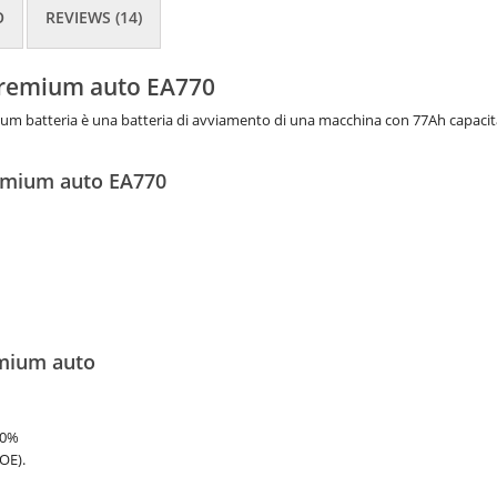
O
REVIEWS (14)
Premium auto EA770
ium batteria è una batteria di avviamento di una macchina con 77Ah capacit
remium auto EA770
emium auto
00%
(OE).