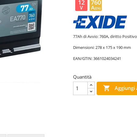
12
760
V
A
(EN)
77Ah di Avvio: 760A, diritto Positivo
Dimensioni: 278 x 175 x 190 mm
EAN/GTIN:
3661024034241
Quantità

Aggiungi a