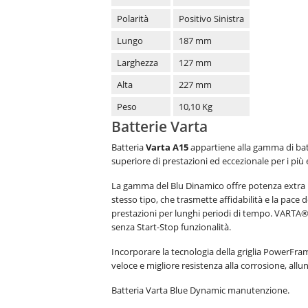
Polarità
Positivo Sinistra
Lungo
187 mm
Larghezza
127 mm
Alta
227 mm
Peso
10,10 Kg
Batterie Varta
Batteria
Varta A15
appartiene alla gamma di batte
superiore di prestazioni ed eccezionale per i più 
La gamma del Blu Dinamico offre potenza extra per
stesso tipo, che trasmette affidabilità e la pace 
prestazioni per lunghi periodi di tempo. VARTA® 
senza Start-Stop funzionalità.
Incorporare la tecnologia della griglia PowerFra
veloce e migliore resistenza alla corrosione, allung
Batteria Varta Blue Dynamic manutenzione.