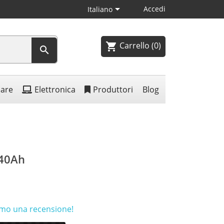

Accedi
Italiano
Carrello
(0)
shopping_cart

lare
Elettronica
Produttori
Blog
 40Ah
rimo una recensione!