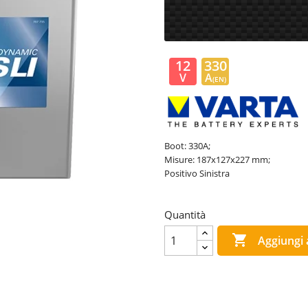
12
330
V
A
(EN)
Boot: 330A;
Misure: 187x127x227 mm;
Positivo Sinistra
Quantità

Aggiungi a