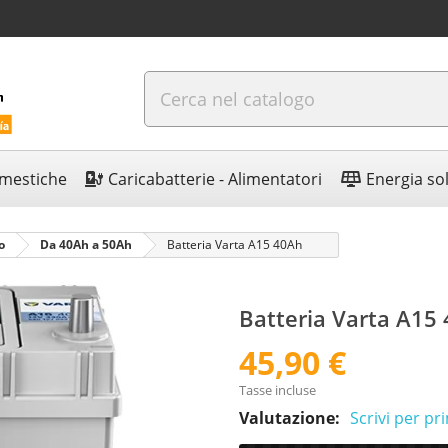
omestiche
Caricabatterie - Alimentatori
Energia so
o
Da 40Ah a 50Ah
Batteria Varta A15 40Ah
Batteria Varta A15
45,90 €
Tasse incluse
Valutazione:
Scrivi per p