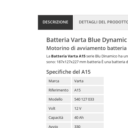
DESCRIZIONE
DETTAGLI DEL PRODOTT
Batteria Varta Blue Dynami
Motorino di avviamento batteria
La
Batteria Varta A15
serie Blu Dinamico ha un
sono: 187x127x227 mm batteria È una batteria di av
Specifiche del A15
Marca
Varta
Riferimento
A15
Modello
540 127 033
Volt
12 V
Capacità
40 Ah
Avvio
330