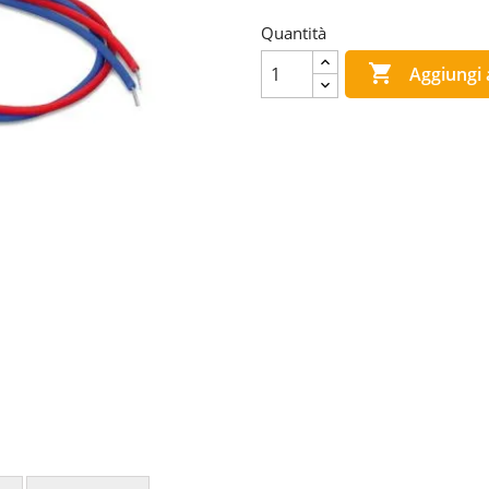
Quantità

Aggiungi a