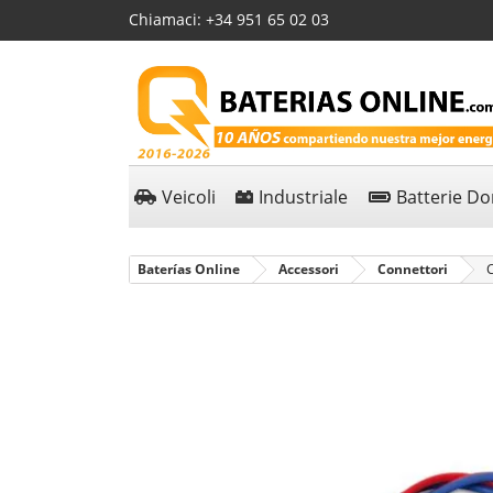
Chiamaci:
+34 951 65 02 03
Veicoli
Industriale
Batterie D
Baterías Online
Accessori
Connettori
C