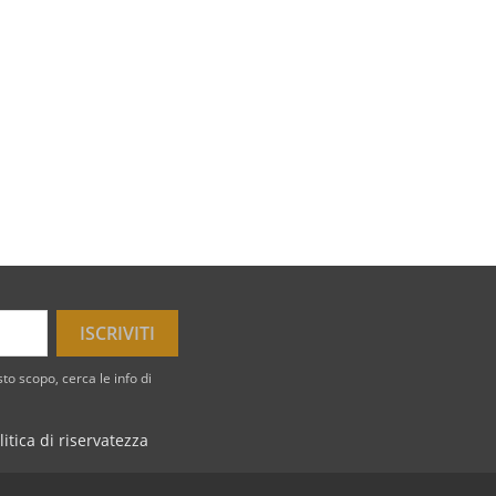
to scopo, cerca le info di
litica di riservatezza