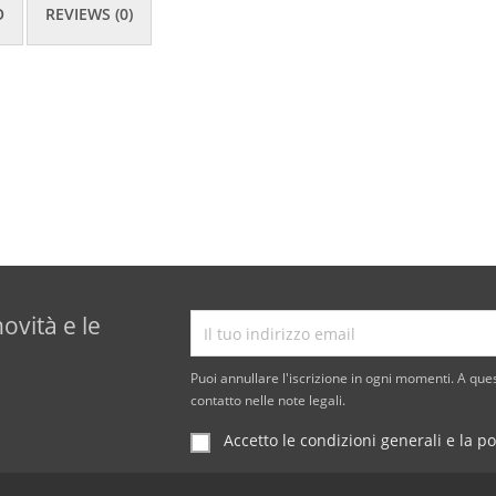
O
REVIEWS (0)
novità e le
Puoi annullare l'iscrizione in ogni momenti. A ques
contatto nelle note legali.
Accetto le condizioni generali e la po