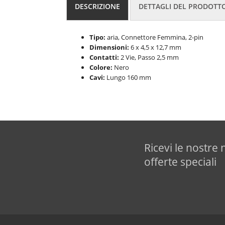
DESCRIZIONE
DETTAGLI DEL PRODOTT
Tipo:
aria, Connettore Femmina, 2-pin
Dimensioni:
6 x 4,5 x 12,7 mm
Contatti:
2 Vie, Passo 2,5 mm
Colore:
Nero
Cavi:
Lungo 160 mm
Ricevi le nostre 
offerte speciali