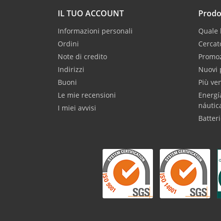
IL TUO ACCOUNT
Prodo
Informazioni personali
Quale b
Ordini
Cercat
Note di credito
Promoz
Indirizzi
Nuovi 
Buoni
Più ve
Le mie recensioni
Energí
náutic
I miei avvisi
Batteri