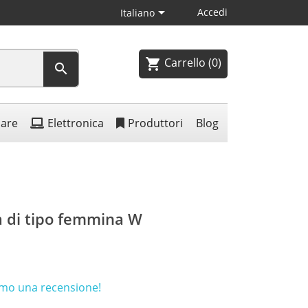

Accedi
Italiano
Carrello
(0)
shopping_cart

lare
Elettronica
Produttori
Blog
a di tipo femmina W
rimo una recensione!