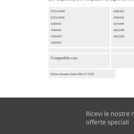
0225A2040
41R4455
0225C2040
41R4456
41R4441
42T4449
41R4442
45K2200
41R4443
45K2209
41R4445
Compatible con:
Fujitsu Siemens Amilo Mini Ui 3520
Ricevi le nostre 
offerte speciali