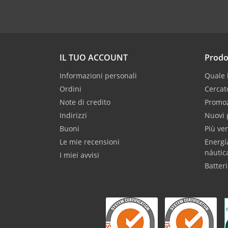
IL TUO ACCOUNT
Prodo
Informazioni personali
Quale b
Ordini
Cercat
Note di credito
Promoz
Indirizzi
Nuovi 
Buoni
Più ve
Le mie recensioni
Energí
náutic
I miei avvisi
Batteri