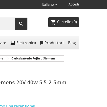

Accedi
Italiano
Carrello
(0)
shopping_cart

lare
Elettronica
Produttori
Blog
rie
Caricabatterie Fujitsu Siemens
iemens 20V 40w 5.5-2-5mm
rimo una recensione!