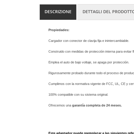
DESCRIZIONE
DETTAGLI DEL PRODOTT
Propiedades:
Cargador con conector de clavija fija e inintercambiable.
Construido con medidas de protección interna para evitar f
Emplea el auto de bajo voltaje, se apaga por protección.
Rigurosamente probado durante todo el proceso de produc
Cumplimos con la normativa vigente de FCC, UL, CE y cert
100% compatible con su sistema original.
Ofrecemos una
garantía completa de 24 meses.
Este adaptador puede reemplazar a las siguientes refe