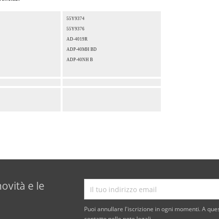
55Y9374
55Y9376
AD-4019R
ADP-40MH BD
ADP-40NH B
novità e le
Puoi annullare l'iscrizione in ogni momenti. A ques
contatto nelle note legali.