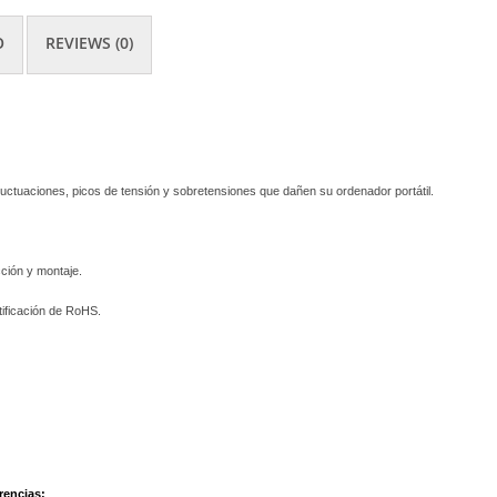
O
REVIEWS (0)
luctuaciones, picos de tensión y sobretensiones que dañen su ordenador portátil.
ción y montaje.
ificación de RoHS.
rencias: