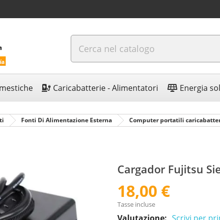
omestiche
Caricabatterie - Alimentatori
Energia so
ti
Fonti Di Alimentazione Esterna
Computer portatili caricabatte
Cargador Fujitsu S
18,00 €
Tasse incluse
Valutazione:
Scrivi per p